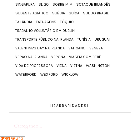
SINGAPURA
SLIGO
SOBRE MIM
SOTAQUE IRLANDÊS
SUDESTE ASIÁTICO
SUÉCIA
SUÍÇA
SUL DO BRASIL
TAILÂNDIA
TATUAGENS
TÓQUIO
TRABALHO VOLUNTÁRIO EM DUBLIN
TRANSPORTE PÚBLICO NA IRLANDA
TUNÍSIA
URUGUAI
VALENTINE'S DAY NA IRLANDA
VATICANO
VENEZA
VERÃO NA IRLANDA
VERONA
VIAGEM COM BEBÊ
VIDA DE PROFESSORA
VIENA
VIETNÃ
WASHINGTON
WATERFORD
WEXFORD
WICKLOW
||BARBARIDADES||
Carregando...