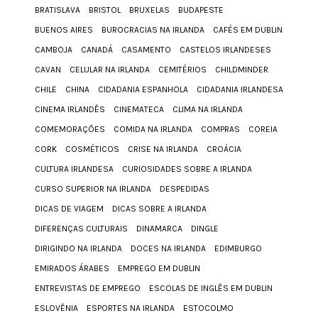
BRATISLAVA
BRISTOL
BRUXELAS
BUDAPESTE
BUENOS AIRES
BUROCRACIAS NA IRLANDA
CAFÉS EM DUBLIN
CAMBOJA
CANADÁ
CASAMENTO
CASTELOS IRLANDESES
CAVAN
CELULAR NA IRLANDA
CEMITÉRIOS
CHILDMINDER
CHILE
CHINA
CIDADANIA ESPANHOLA
CIDADANIA IRLANDESA
CINEMA IRLANDÊS
CINEMATECA
CLIMA NA IRLANDA
COMEMORAÇÕES
COMIDA NA IRLANDA
COMPRAS
COREIA
CORK
COSMÉTICOS
CRISE NA IRLANDA
CROÁCIA
CULTURA IRLANDESA
CURIOSIDADES SOBRE A IRLANDA
CURSO SUPERIOR NA IRLANDA
DESPEDIDAS
DICAS DE VIAGEM
DICAS SOBRE A IRLANDA
DIFERENÇAS CULTURAIS
DINAMARCA
DINGLE
DIRIGINDO NA IRLANDA
DOCES NA IRLANDA
EDIMBURGO
EMIRADOS ÁRABES
EMPREGO EM DUBLIN
ENTREVISTAS DE EMPREGO
ESCOLAS DE INGLÊS EM DUBLIN
ESLOVÊNIA
ESPORTES NA IRLANDA
ESTOCOLMO