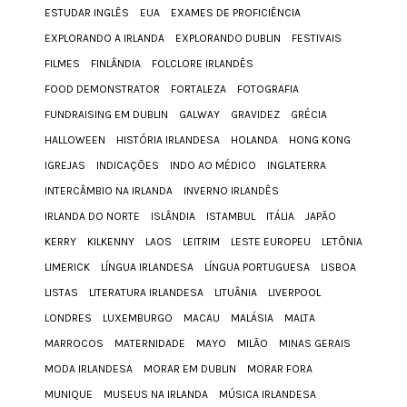
ESTUDAR INGLÊS
EUA
EXAMES DE PROFICIÊNCIA
EXPLORANDO A IRLANDA
EXPLORANDO DUBLIN
FESTIVAIS
FILMES
FINLÂNDIA
FOLCLORE IRLANDÊS
FOOD DEMONSTRATOR
FORTALEZA
FOTOGRAFIA
FUNDRAISING EM DUBLIN
GALWAY
GRAVIDEZ
GRÉCIA
HALLOWEEN
HISTÓRIA IRLANDESA
HOLANDA
HONG KONG
IGREJAS
INDICAÇÕES
INDO AO MÉDICO
INGLATERRA
INTERCÂMBIO NA IRLANDA
INVERNO IRLANDÊS
IRLANDA DO NORTE
ISLÂNDIA
ISTAMBUL
ITÁLIA
JAPÃO
KERRY
KILKENNY
LAOS
LEITRIM
LESTE EUROPEU
LETÔNIA
LIMERICK
LÍNGUA IRLANDESA
LÍNGUA PORTUGUESA
LISBOA
LISTAS
LITERATURA IRLANDESA
LITUÂNIA
LIVERPOOL
LONDRES
LUXEMBURGO
MACAU
MALÁSIA
MALTA
MARROCOS
MATERNIDADE
MAYO
MILÃO
MINAS GERAIS
MODA IRLANDESA
MORAR EM DUBLIN
MORAR FORA
MUNIQUE
MUSEUS NA IRLANDA
MÚSICA IRLANDESA