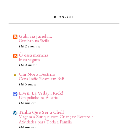
BLOGROLL
Gabi na janela...
Outubro na Sicilia
Há 2 semanas
Ô essa menina
Meu seguro
Há 4 meses
Um Novo Destino
Cena Indie Sleaze em BsB
Há 5 meses
Livin' La Vida…Rick!
Um pulinho na Áustria
Há um ano
Tinha Que Ser a Chell
Viagem a Zurique com Crianças: Roteiro e
Atividades para Toda a Família
Há um ano