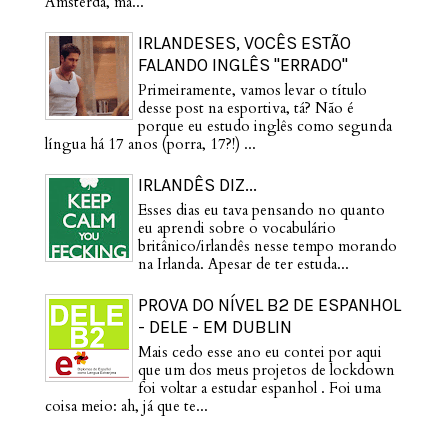
Amsterdã, ma...
IRLANDESES, VOCÊS ESTÃO
FALANDO INGLÊS "ERRADO"
Primeiramente, vamos levar o título
desse post na esportiva, tá? Não é
porque eu estudo inglês como segunda
língua há 17 anos (porra, 17?!) ...
IRLANDÊS DIZ...
Esses dias eu tava pensando no quanto
eu aprendi sobre o vocabulário
britânico/irlandês nesse tempo morando
na Irlanda. Apesar de ter estuda...
PROVA DO NÍVEL B2 DE ESPANHOL
- DELE - EM DUBLIN
Mais cedo esse ano eu contei por aqui
que um dos meus projetos de lockdown
foi voltar a estudar espanhol . Foi uma
coisa meio: ah, já que te...