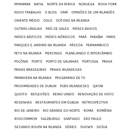
MYANMAR
NATAL
NORTE DA ÁFRICA
NORUEGA
NOVA YORK
NOVO TRABALHO
O BLOG
OMÃ
OPINIÕES DE UM IRLANDÊS
ORIENTE MÉDIO
OSLO
OUTONO NA IRLANDA
OUTRAS LÍNGUAS
PAÍS DE GALES
PAÍSES BAIXOS
PAÍSES BÁLTICOS
PAÍSES NÓRDICOS
PARÁ
PARAÍBA
PARIS
PARQUES E JARDINS NA IRLANDA
PÁSCOA
PERNAMBUCO
PETS NA IRLANDA
PIERCINGS
PLANEJANDO O INTERCÂMBIO
POLÔNIA
PORTO
PORTO DE GALINHAS
PORTUGAL
PRAGA
PRAIAS BRASILEIRAS
PRAIAS IRLANDESAS
PRIMAVERA NA IRLANDA
PROGRAMAS DE TV
PROXIMIDADES DE DUBLIN
PUBS IRLANDESES
QATAR
QUIOTO
REFLEXÕES
REINO UNIDO
RENOVAÇÃO DE VISTO
RESENHAS
RESTAURANTES EM DUBLIN
RETROSPECTIVA
RIO DE JANEIRO
RIO GRANDE DO NORTE
ROMA
ROMÊNIA
ROSCOMMON
SALZBURGO
SANTIAGO
SÃO PAULO
SECANDO ROUPA NA IRLANDA
SÉRIES
SHOWS
SICÍLIA