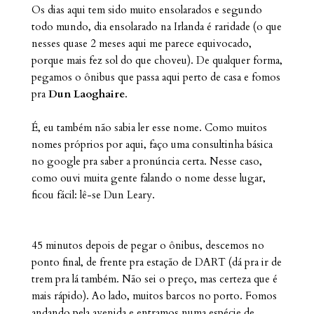
Os dias aqui tem sido muito ensolarados e segundo
todo mundo, dia ensolarado na Irlanda é raridade (o que
nesses quase 2 meses aqui me parece equivocado,
porque mais fez sol do que choveu). De qualquer forma,
pegamos o ônibus que passa aqui perto de casa e fomos
pra
Dun Laoghaire
.
É, eu também não sabia ler esse nome. Como muitos
nomes próprios por aqui, faço uma consultinha básica
no google pra saber a pronúncia certa. Nesse caso,
como ouvi muita gente falando o nome desse lugar,
ficou fácil: lê-se Dun Leary.
45 minutos depois de pegar o ônibus, descemos no
ponto final, de frente pra estação de DART (dá pra ir de
trem pra lá também. Não sei o preço, mas certeza que é
mais rápido). Ao lado, muitos barcos no porto. Fomos
andando pela avenida e entramos numa espécie de