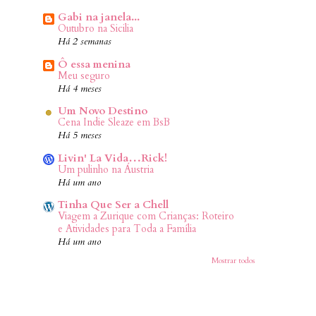
Gabi na janela...
Outubro na Sicilia
Há 2 semanas
Ô essa menina
Meu seguro
Há 4 meses
Um Novo Destino
Cena Indie Sleaze em BsB
Há 5 meses
Livin' La Vida…Rick!
Um pulinho na Áustria
Há um ano
Tinha Que Ser a Chell
Viagem a Zurique com Crianças: Roteiro
e Atividades para Toda a Família
Há um ano
Mostrar todos