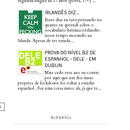
segunda língua há 17 anos (porra, 17?!) ...
IRLANDÊS DIZ...
Esses dias eu tava pensando no
quanto eu aprendi sobre o
vocabulário britânico/irlandês
nesse tempo morando na
Irlanda. Apesar de ter estuda...
PROVA DO NÍVEL B2 DE
ESPANHOL - DELE - EM
DUBLIN
Mais cedo esse ano eu contei
por aqui que um dos meus
projetos de lockdown foi voltar a estudar
espanhol . Foi uma coisa meio: ah, já que te...
S
BLOGROLL