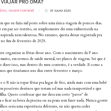
 VIAJAR PRO OMÃ?
/
ÉDIO
VIAGEM COM BEBÊ
07 JULHO 2025
em que eu fazia mil posts sobre uma única viagem de poucos dias.
er em paz ser restrito, eu simplesmente dei uma emburrecida na
nspirada nem talentosa. No entanto, queria deixar registrada pra
s no fim de fevereiro de 2025.
nte organizar as férias desse ano. Com o nascimento da P ano
r muito, em termos de saúde mental, ter planos de viagem. Sei que é
ms
dizer isso, mas dentro do meu contexto, é a verdade. E como a
amos que tiraríamos uns dias entre fevereiro e março.
e o R não ia topar férias pra lugar de frio, ainda mais com uma bebê
em possíveis destinos que teriam sol mas nada insuportável e que
 filha. Quero confessar que me dava um certo "pavor" de
e ficar na beira da piscina ou na praia sem fazer nada. Nunca gostei
filhos seria uma experiência diferente, eu não queria ceder