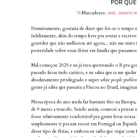
POR QUE
Marcadores:
OMÃ
ORIENTE M
Primeiramente, gostaria de dizer que foi-se o tempo 
Infelizmente, além do tempo livre pra sentar e escrev
gravidez que não melhorou até agora... não me sinto i
posteridade sobre essas férias em família que passamo
Mal começou 2025 e eu já tava aperreando o R pra ge
passado ficou tudo caótico, e eu sabia que ia me ajuda
absolutamente privilegiado e super
white people proble
gente já sabia que passaria a Páscoa no Brasil, imagin
Nessa época do ano ainda faz bastante frio na Europa, 
de 9 meses a tiracolo. Sendo assim, comecei a pensar 
fosse relativamente confortável pra gente levar nossa
simplesmente ir pra um resort em Portugal ou Espanha 
desse tipo de férias, e embora eu saiba que viajar com 