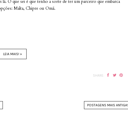
i lá. O que sei é que tenho a sorte de ter um parceiro que embarca
s opções: Malta, Chipre ou Omã.
LEIA MAIS! »
SHARE:
POSTAGENS MAIS ANTIGA