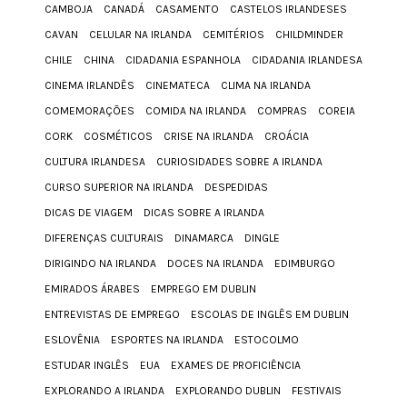
CAMBOJA
CANADÁ
CASAMENTO
CASTELOS IRLANDESES
CAVAN
CELULAR NA IRLANDA
CEMITÉRIOS
CHILDMINDER
CHILE
CHINA
CIDADANIA ESPANHOLA
CIDADANIA IRLANDESA
CINEMA IRLANDÊS
CINEMATECA
CLIMA NA IRLANDA
COMEMORAÇÕES
COMIDA NA IRLANDA
COMPRAS
COREIA
CORK
COSMÉTICOS
CRISE NA IRLANDA
CROÁCIA
CULTURA IRLANDESA
CURIOSIDADES SOBRE A IRLANDA
CURSO SUPERIOR NA IRLANDA
DESPEDIDAS
DICAS DE VIAGEM
DICAS SOBRE A IRLANDA
DIFERENÇAS CULTURAIS
DINAMARCA
DINGLE
DIRIGINDO NA IRLANDA
DOCES NA IRLANDA
EDIMBURGO
EMIRADOS ÁRABES
EMPREGO EM DUBLIN
ENTREVISTAS DE EMPREGO
ESCOLAS DE INGLÊS EM DUBLIN
ESLOVÊNIA
ESPORTES NA IRLANDA
ESTOCOLMO
ESTUDAR INGLÊS
EUA
EXAMES DE PROFICIÊNCIA
EXPLORANDO A IRLANDA
EXPLORANDO DUBLIN
FESTIVAIS