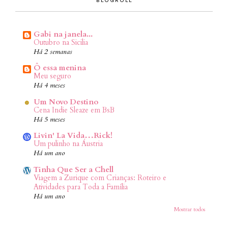
Gabi na janela...
Outubro na Sicilia
Há 2 semanas
Ô essa menina
Meu seguro
Há 4 meses
Um Novo Destino
Cena Indie Sleaze em BsB
Há 5 meses
Livin' La Vida…Rick!
Um pulinho na Áustria
Há um ano
Tinha Que Ser a Chell
Viagem a Zurique com Crianças: Roteiro e
Atividades para Toda a Família
Há um ano
Mostrar todos