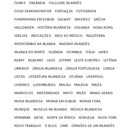
FILMES
FINLÂNDIA
FOLCLORE IRLANDÊS
FOOD DEMONSTRATOR
FORTALEZA
FOTOGRAFIA
FUNDRAISING EM DUBLIN
GALWAY
GRAVIDEZ
GRÉCIA
HALLOWEEN
HISTÓRIA IRLANDESA
HOLANDA
HONG KONG
IGREJAS
INDICAÇÕES
INDO AO MÉDICO
INGLATERRA
INTERCÂMBIO NA IRLANDA
INVERNO IRLANDÊS
IRLANDA DO NORTE
ISLÂNDIA
ISTAMBUL
ITÁLIA
JAPÃO
KERRY
KILKENNY
LAOS
LEITRIM
LESTE EUROPEU
LETÔNIA
LIMERICK
LÍNGUA IRLANDESA
LÍNGUA PORTUGUESA
LISBOA
LISTAS
LITERATURA IRLANDESA
LITUÂNIA
LIVERPOOL
LONDRES
LUXEMBURGO
MACAU
MALÁSIA
MALTA
MARROCOS
MATERNIDADE
MAYO
MILÃO
MINAS GERAIS
MODA IRLANDESA
MORAR EM DUBLIN
MORAR FORA
MUNIQUE
MUSEUS NA IRLANDA
MÚSICA IRLANDESA
MYANMAR
NATAL
NORTE DA ÁFRICA
NORUEGA
NOVA YORK
NOVO TRABALHO
O BLOG
OMÃ
OPINIÕES DE UM IRLANDÊS