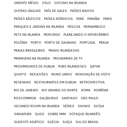
ORIENTE MÉDIO
OSLO
OUTONO NA IRLANDA
OUTRAS LÍNGUAS
PAÍS DE GALES
PAÍSES BAIXOS
PAÍSES BÁLTICOS
PAÍSES NÓRDICOS
PARÁ
PARAÍBA
PARIS
PARQUES E JARDINS NA IRLANDA
PÁSCOA
PERNAMBUCO
PETS NA IRLANDA
PIERCINGS
PLANEJANDO O INTERCÂMBIO
POLÔNIA
PORTO
PORTO DE GALINHAS
PORTUGAL
PRAGA
PRAIAS BRASILEIRAS
PRAIAS IRLANDESAS
PRIMAVERA NA IRLANDA
PROGRAMAS DE TV
PROXIMIDADES DE DUBLIN
PUBS IRLANDESES
QATAR
QUIOTO
REFLEXÕES
REINO UNIDO
RENOVAÇÃO DE VISTO
RESENHAS
RESTAURANTES EM DUBLIN
RETROSPECTIVA
RIO DE JANEIRO
RIO GRANDE DO NORTE
ROMA
ROMÊNIA
ROSCOMMON
SALZBURGO
SANTIAGO
SÃO PAULO
SECANDO ROUPA NA IRLANDA
SÉRIES
SHOWS
SICÍLIA
SINGAPURA
SLIGO
SOBRE MIM
SOTAQUE IRLANDÊS
SUDESTE ASIÁTICO
SUÉCIA
SUÍÇA
SUL DO BRASIL