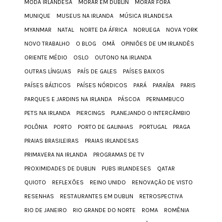
MODA IRLANDESA
MORAR EM DUBLIN
MORAR FORA
MUNIQUE
MUSEUS NA IRLANDA
MÚSICA IRLANDESA
MYANMAR
NATAL
NORTE DA ÁFRICA
NORUEGA
NOVA YORK
NOVO TRABALHO
O BLOG
OMÃ
OPINIÕES DE UM IRLANDÊS
ORIENTE MÉDIO
OSLO
OUTONO NA IRLANDA
OUTRAS LÍNGUAS
PAÍS DE GALES
PAÍSES BAIXOS
PAÍSES BÁLTICOS
PAÍSES NÓRDICOS
PARÁ
PARAÍBA
PARIS
PARQUES E JARDINS NA IRLANDA
PÁSCOA
PERNAMBUCO
PETS NA IRLANDA
PIERCINGS
PLANEJANDO O INTERCÂMBIO
POLÔNIA
PORTO
PORTO DE GALINHAS
PORTUGAL
PRAGA
PRAIAS BRASILEIRAS
PRAIAS IRLANDESAS
PRIMAVERA NA IRLANDA
PROGRAMAS DE TV
PROXIMIDADES DE DUBLIN
PUBS IRLANDESES
QATAR
QUIOTO
REFLEXÕES
REINO UNIDO
RENOVAÇÃO DE VISTO
RESENHAS
RESTAURANTES EM DUBLIN
RETROSPECTIVA
RIO DE JANEIRO
RIO GRANDE DO NORTE
ROMA
ROMÊNIA