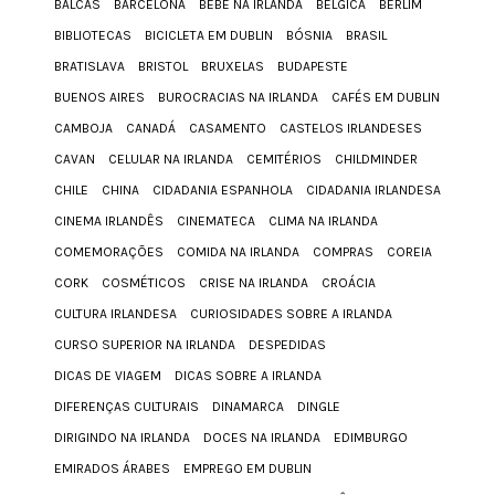
BALCÃS
BARCELONA
BEBÊ NA IRLANDA
BÉLGICA
BERLIM
BIBLIOTECAS
BICICLETA EM DUBLIN
BÓSNIA
BRASIL
BRATISLAVA
BRISTOL
BRUXELAS
BUDAPESTE
BUENOS AIRES
BUROCRACIAS NA IRLANDA
CAFÉS EM DUBLIN
CAMBOJA
CANADÁ
CASAMENTO
CASTELOS IRLANDESES
CAVAN
CELULAR NA IRLANDA
CEMITÉRIOS
CHILDMINDER
CHILE
CHINA
CIDADANIA ESPANHOLA
CIDADANIA IRLANDESA
CINEMA IRLANDÊS
CINEMATECA
CLIMA NA IRLANDA
COMEMORAÇÕES
COMIDA NA IRLANDA
COMPRAS
COREIA
CORK
COSMÉTICOS
CRISE NA IRLANDA
CROÁCIA
CULTURA IRLANDESA
CURIOSIDADES SOBRE A IRLANDA
CURSO SUPERIOR NA IRLANDA
DESPEDIDAS
DICAS DE VIAGEM
DICAS SOBRE A IRLANDA
DIFERENÇAS CULTURAIS
DINAMARCA
DINGLE
DIRIGINDO NA IRLANDA
DOCES NA IRLANDA
EDIMBURGO
EMIRADOS ÁRABES
EMPREGO EM DUBLIN