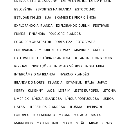
ENTREVISTAS DE EMPREGO
ESCOLAS DE INGLÊS EM DUBLIN
ESLOVÊNIA
ESPORTES NA IRLANDA
ESTOCOLMO
ESTUDAR INGLÊS
EUA
EXAMES DE PROFICIÊNCIA
EXPLORANDO A IRLANDA
EXPLORANDO DUBLIN
FESTIVAIS
FILMES
FINLÂNDIA
FOLCLORE IRLANDÊS
FOOD DEMONSTRATOR
FORTALEZA
FOTOGRAFIA
FUNDRAISING EM DUBLIN
GALWAY
GRAVIDEZ
GRÉCIA
HALLOWEEN
HISTÓRIA IRLANDESA
HOLANDA
HONG KONG
IGREJAS
INDICAÇÕES
INDO AO MÉDICO
INGLATERRA
INTERCÂMBIO NA IRLANDA
INVERNO IRLANDÊS
IRLANDA DO NORTE
ISLÂNDIA
ISTAMBUL
ITÁLIA
JAPÃO
KERRY
KILKENNY
LAOS
LEITRIM
LESTE EUROPEU
LETÔNIA
LIMERICK
LÍNGUA IRLANDESA
LÍNGUA PORTUGUESA
LISBOA
LISTAS
LITERATURA IRLANDESA
LITUÂNIA
LIVERPOOL
LONDRES
LUXEMBURGO
MACAU
MALÁSIA
MALTA
MARROCOS
MATERNIDADE
MAYO
MILÃO
MINAS GERAIS