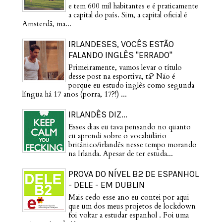
e tem 600 mil habitantes e é praticamente
a capital do país. Sim, a capital oficial é
Amsterdã, ma...
IRLANDESES, VOCÊS ESTÃO
FALANDO INGLÊS "ERRADO"
Primeiramente, vamos levar o título
desse post na esportiva, tá? Não é
porque eu estudo inglês como segunda
língua há 17 anos (porra, 17?!) ...
IRLANDÊS DIZ...
Esses dias eu tava pensando no quanto
eu aprendi sobre o vocabulário
britânico/irlandês nesse tempo morando
na Irlanda. Apesar de ter estuda...
PROVA DO NÍVEL B2 DE ESPANHOL
- DELE - EM DUBLIN
Mais cedo esse ano eu contei por aqui
que um dos meus projetos de lockdown
foi voltar a estudar espanhol . Foi uma