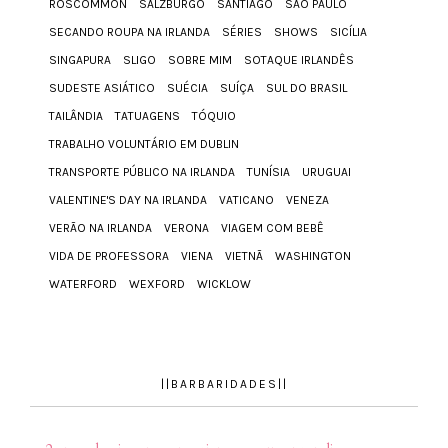
ROSCOMMON
SALZBURGO
SANTIAGO
SÃO PAULO
SECANDO ROUPA NA IRLANDA
SÉRIES
SHOWS
SICÍLIA
SINGAPURA
SLIGO
SOBRE MIM
SOTAQUE IRLANDÊS
SUDESTE ASIÁTICO
SUÉCIA
SUÍÇA
SUL DO BRASIL
TAILÂNDIA
TATUAGENS
TÓQUIO
TRABALHO VOLUNTÁRIO EM DUBLIN
TRANSPORTE PÚBLICO NA IRLANDA
TUNÍSIA
URUGUAI
VALENTINE'S DAY NA IRLANDA
VATICANO
VENEZA
VERÃO NA IRLANDA
VERONA
VIAGEM COM BEBÊ
VIDA DE PROFESSORA
VIENA
VIETNÃ
WASHINGTON
WATERFORD
WEXFORD
WICKLOW
||BARBARIDADES||