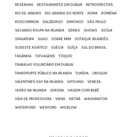
RESENHAS
RESTAURANTES EM DUBLIN
RETROSPECTIVA
RIO DE JANEIRO
RIO GRANDE DO NORTE
ROMA
ROMÊNIA
ROSCOMMON
SALZBURGO
SANTIAGO
SÃO PAULO
SECANDO ROUPA NA IRLANDA
SÉRIES
SHOWS
SICÍLIA
SINGAPURA
SLIGO
SOBRE MIM
SOTAQUE IRLANDÊS
SUDESTE ASIÁTICO
SUÉCIA
SUÍÇA
SUL DO BRASIL
TAILÂNDIA
TATUAGENS
TÓQUIO
TRABALHO VOLUNTÁRIO EM DUBLIN
TRANSPORTE PÚBLICO NA IRLANDA
TUNÍSIA
URUGUAI
VALENTINE'S DAY NA IRLANDA
VATICANO
VENEZA
VERÃO NA IRLANDA
VERONA
VIAGEM COM BEBÊ
VIDA DE PROFESSORA
VIENA
VIETNÃ
WASHINGTON
WATERFORD
WEXFORD
WICKLOW