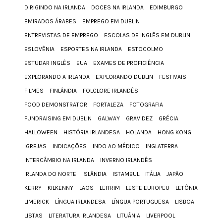
DIRIGINDO NA IRLANDA
DOCES NA IRLANDA
EDIMBURGO
EMIRADOS ÁRABES
EMPREGO EM DUBLIN
ENTREVISTAS DE EMPREGO
ESCOLAS DE INGLÊS EM DUBLIN
ESLOVÊNIA
ESPORTES NA IRLANDA
ESTOCOLMO
ESTUDAR INGLÊS
EUA
EXAMES DE PROFICIÊNCIA
EXPLORANDO A IRLANDA
EXPLORANDO DUBLIN
FESTIVAIS
FILMES
FINLÂNDIA
FOLCLORE IRLANDÊS
FOOD DEMONSTRATOR
FORTALEZA
FOTOGRAFIA
FUNDRAISING EM DUBLIN
GALWAY
GRAVIDEZ
GRÉCIA
HALLOWEEN
HISTÓRIA IRLANDESA
HOLANDA
HONG KONG
IGREJAS
INDICAÇÕES
INDO AO MÉDICO
INGLATERRA
INTERCÂMBIO NA IRLANDA
INVERNO IRLANDÊS
IRLANDA DO NORTE
ISLÂNDIA
ISTAMBUL
ITÁLIA
JAPÃO
KERRY
KILKENNY
LAOS
LEITRIM
LESTE EUROPEU
LETÔNIA
LIMERICK
LÍNGUA IRLANDESA
LÍNGUA PORTUGUESA
LISBOA
LISTAS
LITERATURA IRLANDESA
LITUÂNIA
LIVERPOOL