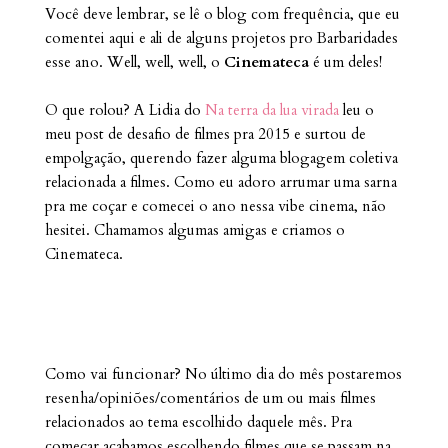
Você deve lembrar, se lê o blog com frequência, que eu
comentei aqui e ali de alguns projetos pro Barbaridades
esse ano. Well, well, well, o
Cinemateca
é um deles!
O que rolou? A Lidia do
Na terra da lua virada
leu o
meu post de desafio de filmes pra 2015 e surtou de
empolgação, querendo fazer alguma blogagem coletiva
relacionada a filmes. Como eu adoro arrumar uma sarna
pra me coçar e comecei o ano nessa vibe cinema, não
hesitei. Chamamos algumas amigas e criamos o
Cinemateca.
Como vai funcionar? No último dia do mês postaremos
resenha/opiniões/comentários de um ou mais filmes
relacionados ao tema escolhido daquele mês. Pra
começar acabamos escolhendo filmes que se passam na