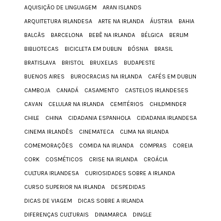
AQUISIÇÃO DE LINGUAGEM
ARAN ISLANDS
ARQUITETURA IRLANDESA
ARTE NA IRLANDA
ÁUSTRIA
BAHIA
BALCÃS
BARCELONA
BEBÊ NA IRLANDA
BÉLGICA
BERLIM
BIBLIOTECAS
BICICLETA EM DUBLIN
BÓSNIA
BRASIL
BRATISLAVA
BRISTOL
BRUXELAS
BUDAPESTE
BUENOS AIRES
BUROCRACIAS NA IRLANDA
CAFÉS EM DUBLIN
CAMBOJA
CANADÁ
CASAMENTO
CASTELOS IRLANDESES
CAVAN
CELULAR NA IRLANDA
CEMITÉRIOS
CHILDMINDER
CHILE
CHINA
CIDADANIA ESPANHOLA
CIDADANIA IRLANDESA
CINEMA IRLANDÊS
CINEMATECA
CLIMA NA IRLANDA
COMEMORAÇÕES
COMIDA NA IRLANDA
COMPRAS
COREIA
CORK
COSMÉTICOS
CRISE NA IRLANDA
CROÁCIA
CULTURA IRLANDESA
CURIOSIDADES SOBRE A IRLANDA
CURSO SUPERIOR NA IRLANDA
DESPEDIDAS
DICAS DE VIAGEM
DICAS SOBRE A IRLANDA
DIFERENÇAS CULTURAIS
DINAMARCA
DINGLE