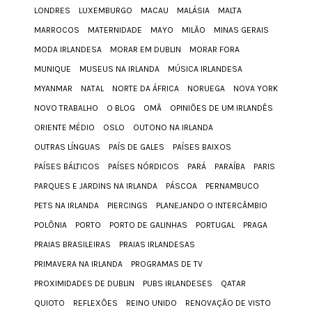
LONDRES
LUXEMBURGO
MACAU
MALÁSIA
MALTA
MARROCOS
MATERNIDADE
MAYO
MILÃO
MINAS GERAIS
MODA IRLANDESA
MORAR EM DUBLIN
MORAR FORA
MUNIQUE
MUSEUS NA IRLANDA
MÚSICA IRLANDESA
MYANMAR
NATAL
NORTE DA ÁFRICA
NORUEGA
NOVA YORK
NOVO TRABALHO
O BLOG
OMÃ
OPINIÕES DE UM IRLANDÊS
ORIENTE MÉDIO
OSLO
OUTONO NA IRLANDA
OUTRAS LÍNGUAS
PAÍS DE GALES
PAÍSES BAIXOS
PAÍSES BÁLTICOS
PAÍSES NÓRDICOS
PARÁ
PARAÍBA
PARIS
PARQUES E JARDINS NA IRLANDA
PÁSCOA
PERNAMBUCO
PETS NA IRLANDA
PIERCINGS
PLANEJANDO O INTERCÂMBIO
POLÔNIA
PORTO
PORTO DE GALINHAS
PORTUGAL
PRAGA
PRAIAS BRASILEIRAS
PRAIAS IRLANDESAS
PRIMAVERA NA IRLANDA
PROGRAMAS DE TV
PROXIMIDADES DE DUBLIN
PUBS IRLANDESES
QATAR
QUIOTO
REFLEXÕES
REINO UNIDO
RENOVAÇÃO DE VISTO