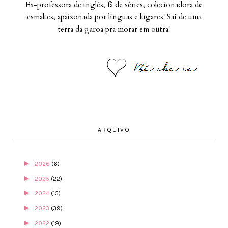
Ex-professora de inglês, fã de séries, colecionadora de
esmaltes, apaixonada por línguas e lugares! Saí de uma
terra da garoa pra morar em outra!
ARQUIVO
►
2026
(6)
►
2025
(22)
►
2024
(15)
►
2023
(39)
►
2022
(19)