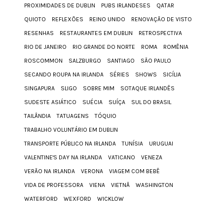
PROXIMIDADES DE DUBLIN
PUBS IRLANDESES
QATAR
QUIOTO
REFLEXÕES
REINO UNIDO
RENOVAÇÃO DE VISTO
RESENHAS
RESTAURANTES EM DUBLIN
RETROSPECTIVA
RIO DE JANEIRO
RIO GRANDE DO NORTE
ROMA
ROMÊNIA
ROSCOMMON
SALZBURGO
SANTIAGO
SÃO PAULO
SECANDO ROUPA NA IRLANDA
SÉRIES
SHOWS
SICÍLIA
SINGAPURA
SLIGO
SOBRE MIM
SOTAQUE IRLANDÊS
SUDESTE ASIÁTICO
SUÉCIA
SUÍÇA
SUL DO BRASIL
TAILÂNDIA
TATUAGENS
TÓQUIO
TRABALHO VOLUNTÁRIO EM DUBLIN
TRANSPORTE PÚBLICO NA IRLANDA
TUNÍSIA
URUGUAI
VALENTINE'S DAY NA IRLANDA
VATICANO
VENEZA
VERÃO NA IRLANDA
VERONA
VIAGEM COM BEBÊ
VIDA DE PROFESSORA
VIENA
VIETNÃ
WASHINGTON
WATERFORD
WEXFORD
WICKLOW