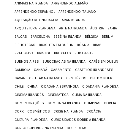
ANIMAIS NA IRLANDA
APRENDENDO ALEMÃO
APRENDENDO ESPANHOL
APRENDENDO ITALIANO
AQUISIÇÃO DE LINGUAGEM
ARAN ISLANDS
ARQUITETURA IRLANDESA
ARTE NA IRLANDA
ÁUSTRIA
BAHIA
BALCÃS
BARCELONA
BEBÊ NA IRLANDA
BÉLGICA
BERLIM
BIBLIOTECAS
BICICLETA EM DUBLIN
BÓSNIA
BRASIL
BRATISLAVA
BRISTOL
BRUXELAS
BUDAPESTE
BUENOS AIRES
BUROCRACIAS NA IRLANDA
CAFÉS EM DUBLIN
CAMBOJA
CANADÁ
CASAMENTO
CASTELOS IRLANDESES
CAVAN
CELULAR NA IRLANDA
CEMITÉRIOS
CHILDMINDER
CHILE
CHINA
CIDADANIA ESPANHOLA
CIDADANIA IRLANDESA
CINEMA IRLANDÊS
CINEMATECA
CLIMA NA IRLANDA
COMEMORAÇÕES
COMIDA NA IRLANDA
COMPRAS
COREIA
CORK
COSMÉTICOS
CRISE NA IRLANDA
CROÁCIA
CULTURA IRLANDESA
CURIOSIDADES SOBRE A IRLANDA
CURSO SUPERIOR NA IRLANDA
DESPEDIDAS