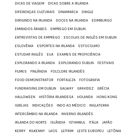
DICAS DE VIAGEM
DICAS SOBRE A IRLANDA
DIFERENÇAS CULTURAIS
DINAMARCA
DINGLE
DIRIGINDO NA IRLANDA
DOCES NA IRLANDA
EDIMBURGO
EMIRADOS ÁRABES
EMPREGO EM DUBLIN
ENTREVISTAS DE EMPREGO
ESCOLAS DE INGLÊS EM DUBLIN
ESLOVÊNIA
ESPORTES NA IRLANDA
ESTOCOLMO
ESTUDAR INGLÊS
EUA
EXAMES DE PROFICIÊNCIA
EXPLORANDO A IRLANDA
EXPLORANDO DUBLIN
FESTIVAIS
FILMES
FINLÂNDIA
FOLCLORE IRLANDÊS
FOOD DEMONSTRATOR
FORTALEZA
FOTOGRAFIA
FUNDRAISING EM DUBLIN
GALWAY
GRAVIDEZ
GRÉCIA
HALLOWEEN
HISTÓRIA IRLANDESA
HOLANDA
HONG KONG
IGREJAS
INDICAÇÕES
INDO AO MÉDICO
INGLATERRA
INTERCÂMBIO NA IRLANDA
INVERNO IRLANDÊS
IRLANDA DO NORTE
ISLÂNDIA
ISTAMBUL
ITÁLIA
JAPÃO
KERRY
KILKENNY
LAOS
LEITRIM
LESTE EUROPEU
LETÔNIA