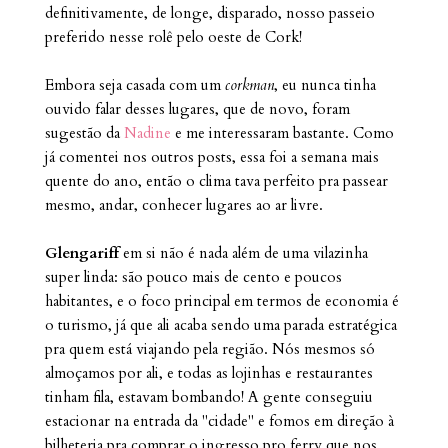
definitivamente, de longe, disparado, nosso passeio
preferido nesse rolê pelo oeste de Cork!
Embora seja casada com um
corkman
, eu nunca tinha
ouvido falar desses lugares, que de novo, foram
sugestão da
Nadine
e me interessaram bastante. Como
já comentei nos outros posts, essa foi a semana mais
quente do ano, então o clima tava perfeito pra passear
mesmo, andar, conhecer lugares ao ar livre.
Glengariff
em si não é nada além de uma vilazinha
super linda: são pouco mais de cento e poucos
habitantes, e o foco principal em termos de economia é
o turismo, já que ali acaba sendo uma parada estratégica
pra quem está viajando pela região. Nós mesmos só
almoçamos por ali, e todas as lojinhas e restaurantes
tinham fila, estavam bombando! A gente conseguiu
estacionar na entrada da "cidade" e fomos em direção à
bilheteria pra comprar o ingresso pro ferry que nos