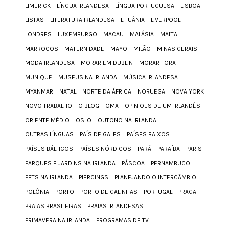
LIMERICK
LÍNGUA IRLANDESA
LÍNGUA PORTUGUESA
LISBOA
LISTAS
LITERATURA IRLANDESA
LITUÂNIA
LIVERPOOL
LONDRES
LUXEMBURGO
MACAU
MALÁSIA
MALTA
MARROCOS
MATERNIDADE
MAYO
MILÃO
MINAS GERAIS
MODA IRLANDESA
MORAR EM DUBLIN
MORAR FORA
MUNIQUE
MUSEUS NA IRLANDA
MÚSICA IRLANDESA
MYANMAR
NATAL
NORTE DA ÁFRICA
NORUEGA
NOVA YORK
NOVO TRABALHO
O BLOG
OMÃ
OPINIÕES DE UM IRLANDÊS
ORIENTE MÉDIO
OSLO
OUTONO NA IRLANDA
OUTRAS LÍNGUAS
PAÍS DE GALES
PAÍSES BAIXOS
PAÍSES BÁLTICOS
PAÍSES NÓRDICOS
PARÁ
PARAÍBA
PARIS
PARQUES E JARDINS NA IRLANDA
PÁSCOA
PERNAMBUCO
PETS NA IRLANDA
PIERCINGS
PLANEJANDO O INTERCÂMBIO
POLÔNIA
PORTO
PORTO DE GALINHAS
PORTUGAL
PRAGA
PRAIAS BRASILEIRAS
PRAIAS IRLANDESAS
PRIMAVERA NA IRLANDA
PROGRAMAS DE TV