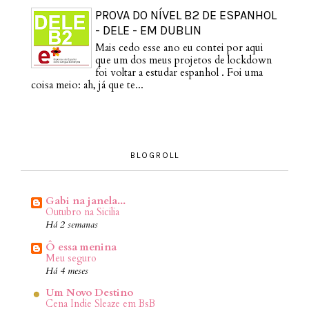
PROVA DO NÍVEL B2 DE ESPANHOL
- DELE - EM DUBLIN
Mais cedo esse ano eu contei por aqui
que um dos meus projetos de lockdown
foi voltar a estudar espanhol . Foi uma
coisa meio: ah, já que te...
BLOGROLL
Gabi na janela...
Outubro na Sicilia
Há 2 semanas
Ô essa menina
Meu seguro
Há 4 meses
Um Novo Destino
Cena Indie Sleaze em BsB