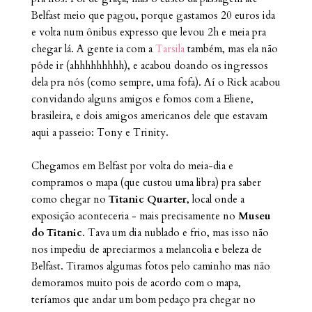
Belfast meio que pagou, porque gastamos 20 euros ida
e volta num ônibus expresso que levou 2h e meia pra
chegar lá. A gente ia com a
Tarsila
também, mas ela não
pôde ir (ahhhhhhhhh), e acabou doando os ingressos
dela pra nós (como sempre, uma fofa). Aí o Rick acabou
convidando alguns amigos e fomos com a Eliene,
brasileira, e dois amigos americanos dele que estavam
aqui a passeio: Tony e Trinity.
Chegamos em Belfast por volta do meia-dia e
compramos o mapa (que custou uma libra) pra saber
como chegar no
Titanic Quarter
, local onde a
exposição aconteceria - mais precisamente no
Museu
do Titanic
. Tava um dia nublado e frio, mas isso não
nos impediu de apreciarmos a melancolia e beleza de
Belfast. Tiramos algumas fotos pelo caminho mas não
demoramos muito pois de acordo com o mapa,
teríamos que andar um bom pedaço pra chegar no