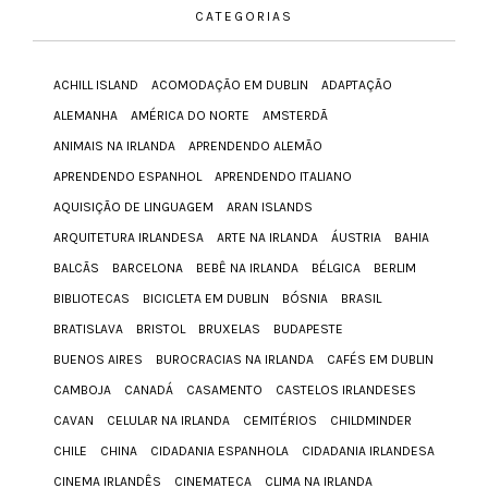
CATEGORIAS
ACHILL ISLAND
ACOMODAÇÃO EM DUBLIN
ADAPTAÇÃO
ALEMANHA
AMÉRICA DO NORTE
AMSTERDÃ
ANIMAIS NA IRLANDA
APRENDENDO ALEMÃO
APRENDENDO ESPANHOL
APRENDENDO ITALIANO
AQUISIÇÃO DE LINGUAGEM
ARAN ISLANDS
ARQUITETURA IRLANDESA
ARTE NA IRLANDA
ÁUSTRIA
BAHIA
BALCÃS
BARCELONA
BEBÊ NA IRLANDA
BÉLGICA
BERLIM
BIBLIOTECAS
BICICLETA EM DUBLIN
BÓSNIA
BRASIL
BRATISLAVA
BRISTOL
BRUXELAS
BUDAPESTE
BUENOS AIRES
BUROCRACIAS NA IRLANDA
CAFÉS EM DUBLIN
CAMBOJA
CANADÁ
CASAMENTO
CASTELOS IRLANDESES
CAVAN
CELULAR NA IRLANDA
CEMITÉRIOS
CHILDMINDER
CHILE
CHINA
CIDADANIA ESPANHOLA
CIDADANIA IRLANDESA
CINEMA IRLANDÊS
CINEMATECA
CLIMA NA IRLANDA