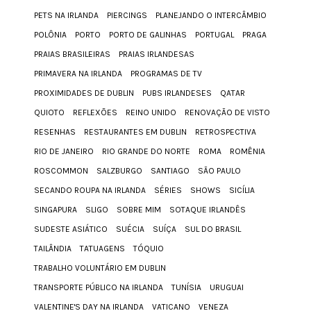
PETS NA IRLANDA
PIERCINGS
PLANEJANDO O INTERCÂMBIO
POLÔNIA
PORTO
PORTO DE GALINHAS
PORTUGAL
PRAGA
PRAIAS BRASILEIRAS
PRAIAS IRLANDESAS
PRIMAVERA NA IRLANDA
PROGRAMAS DE TV
PROXIMIDADES DE DUBLIN
PUBS IRLANDESES
QATAR
QUIOTO
REFLEXÕES
REINO UNIDO
RENOVAÇÃO DE VISTO
RESENHAS
RESTAURANTES EM DUBLIN
RETROSPECTIVA
RIO DE JANEIRO
RIO GRANDE DO NORTE
ROMA
ROMÊNIA
ROSCOMMON
SALZBURGO
SANTIAGO
SÃO PAULO
SECANDO ROUPA NA IRLANDA
SÉRIES
SHOWS
SICÍLIA
SINGAPURA
SLIGO
SOBRE MIM
SOTAQUE IRLANDÊS
SUDESTE ASIÁTICO
SUÉCIA
SUÍÇA
SUL DO BRASIL
TAILÂNDIA
TATUAGENS
TÓQUIO
TRABALHO VOLUNTÁRIO EM DUBLIN
TRANSPORTE PÚBLICO NA IRLANDA
TUNÍSIA
URUGUAI
VALENTINE'S DAY NA IRLANDA
VATICANO
VENEZA