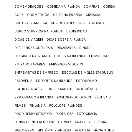
COMEMORAÇÕES
COMIDA NA IRLANDA
COMPRAS
COREIA
CORK
COSMÉTICOS
CRISE NA IRLANDA
CROÁCIA
CULTURA IRLANDESA
CURIOSIDADES SOBRE A IRLANDA
CURSO SUPERIOR NA IRLANDA
DESPEDIDAS
DICAS DE VIAGEM
DICAS SOBRE A IRLANDA
DIFERENÇAS CULTURAIS
DINAMARCA
DINGLE
DIRIGINDO NA IRLANDA
DOCES NA IRLANDA
EDIMBURGO
EMIRADOS ÁRABES
EMPREGO EM DUBLIN
ENTREVISTAS DE EMPREGO
ESCOLAS DE INGLÊS EM DUBLIN
ESLOVÊNIA
ESPORTES NA IRLANDA
ESTOCOLMO
ESTUDAR INGLÊS
EUA
EXAMES DE PROFICIÊNCIA
EXPLORANDO A IRLANDA
EXPLORANDO DUBLIN
FESTIVAIS
FILMES
FINLÂNDIA
FOLCLORE IRLANDÊS
FOOD DEMONSTRATOR
FORTALEZA
FOTOGRAFIA
FUNDRAISING EM DUBLIN
GALWAY
GRAVIDEZ
GRÉCIA
HALLOWEEN
HISTÓRIA IRLANDESA
HOLANDA
HONG KONG