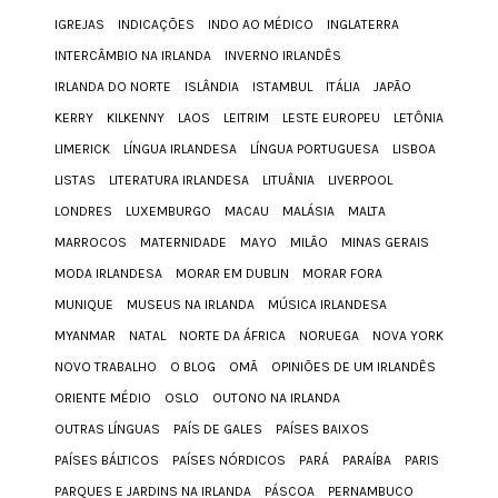
IGREJAS
INDICAÇÕES
INDO AO MÉDICO
INGLATERRA
INTERCÂMBIO NA IRLANDA
INVERNO IRLANDÊS
IRLANDA DO NORTE
ISLÂNDIA
ISTAMBUL
ITÁLIA
JAPÃO
KERRY
KILKENNY
LAOS
LEITRIM
LESTE EUROPEU
LETÔNIA
LIMERICK
LÍNGUA IRLANDESA
LÍNGUA PORTUGUESA
LISBOA
LISTAS
LITERATURA IRLANDESA
LITUÂNIA
LIVERPOOL
LONDRES
LUXEMBURGO
MACAU
MALÁSIA
MALTA
MARROCOS
MATERNIDADE
MAYO
MILÃO
MINAS GERAIS
MODA IRLANDESA
MORAR EM DUBLIN
MORAR FORA
MUNIQUE
MUSEUS NA IRLANDA
MÚSICA IRLANDESA
MYANMAR
NATAL
NORTE DA ÁFRICA
NORUEGA
NOVA YORK
NOVO TRABALHO
O BLOG
OMÃ
OPINIÕES DE UM IRLANDÊS
ORIENTE MÉDIO
OSLO
OUTONO NA IRLANDA
OUTRAS LÍNGUAS
PAÍS DE GALES
PAÍSES BAIXOS
PAÍSES BÁLTICOS
PAÍSES NÓRDICOS
PARÁ
PARAÍBA
PARIS
PARQUES E JARDINS NA IRLANDA
PÁSCOA
PERNAMBUCO