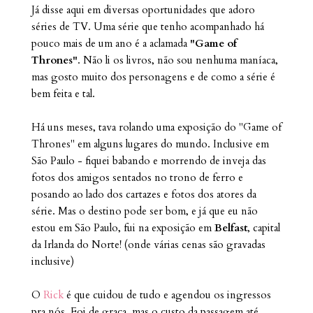
Já disse aqui em diversas oportunidades que adoro
séries de TV. Uma série que tenho acompanhado há
pouco mais de um ano é a aclamada
"Game of
Thrones"
. Não li os livros, não sou nenhuma maníaca,
mas gosto muito dos personagens e de como a série é
bem feita e tal.
Há uns meses, tava rolando uma exposição do "Game of
Thrones" em alguns lugares do mundo. Inclusive em
São Paulo - fiquei babando e morrendo de inveja das
fotos dos amigos sentados no trono de ferro e
posando ao lado dos cartazes e fotos dos atores da
série. Mas o destino pode ser bom, e já que eu não
estou em São Paulo, fui na exposição em
Belfast
, capital
da Irlanda do Norte! (onde várias cenas são gravadas
inclusive)
O
Rick
é que cuidou de tudo e agendou os ingressos
pra nós. Foi de graça, mas o custo da passagem até