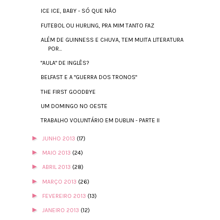
ICE ICE, BABY - SÓ QUE NÃO
FUTEBOL OU HURLING, PRA MIM TANTO FAZ
ALÉM DE GUINNESS E CHUVA, TEM MUITA LITERATURA
POR...
"AULA" DE INGLÊS?
BELFAST E A "GUERRA DOS TRONOS"
THE FIRST GOODBYE
UM DOMINGO NO OESTE
TRABALHO VOLUNTÁRIO EM DUBLIN - PARTE II
►
JUNHO 2013
(17)
►
MAIO 2013
(24)
►
ABRIL 2013
(28)
►
MARÇO 2013
(26)
►
FEVEREIRO 2013
(13)
►
JANEIRO 2013
(12)