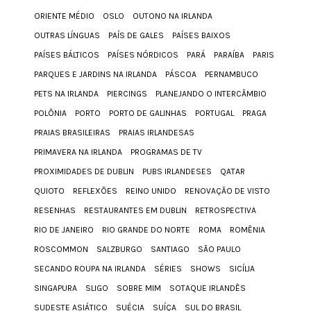
ORIENTE MÉDIO
OSLO
OUTONO NA IRLANDA
OUTRAS LÍNGUAS
PAÍS DE GALES
PAÍSES BAIXOS
PAÍSES BÁLTICOS
PAÍSES NÓRDICOS
PARÁ
PARAÍBA
PARIS
PARQUES E JARDINS NA IRLANDA
PÁSCOA
PERNAMBUCO
PETS NA IRLANDA
PIERCINGS
PLANEJANDO O INTERCÂMBIO
POLÔNIA
PORTO
PORTO DE GALINHAS
PORTUGAL
PRAGA
PRAIAS BRASILEIRAS
PRAIAS IRLANDESAS
PRIMAVERA NA IRLANDA
PROGRAMAS DE TV
PROXIMIDADES DE DUBLIN
PUBS IRLANDESES
QATAR
QUIOTO
REFLEXÕES
REINO UNIDO
RENOVAÇÃO DE VISTO
RESENHAS
RESTAURANTES EM DUBLIN
RETROSPECTIVA
RIO DE JANEIRO
RIO GRANDE DO NORTE
ROMA
ROMÊNIA
ROSCOMMON
SALZBURGO
SANTIAGO
SÃO PAULO
SECANDO ROUPA NA IRLANDA
SÉRIES
SHOWS
SICÍLIA
SINGAPURA
SLIGO
SOBRE MIM
SOTAQUE IRLANDÊS
SUDESTE ASIÁTICO
SUÉCIA
SUÍÇA
SUL DO BRASIL