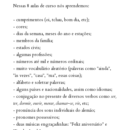
Nessas 8 aulas de curso nós aprendemos:
- cumprimentos (oi, tchau, bom dia, etc);
- cores;
- dias da semana, meses do ano e estações;
- membros da família;
- estados civis;
- algumas profissões;
- números até mil e números ordinais;
- muito vocabulário aleatório (palavras como "ainda",
"às vezes", "casa", "rua", essas c
oisas);
- alfabeto e soletrar palavras;
- alguns países e nacionalidades, assim como idiomas;
- conjugação no presente de diversos verbos como
ser,
ter, dormir, ouvir, morar, chamar-se, vir
, etc;
- pronúncia dos sons individuais do alemão;
- pronomes possessivos;
- duas músicas engraçadinhas: "Feliz aniversário" e