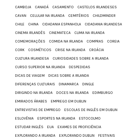
CAMBOJA
CANADÁ
CASAMENTO
CASTELOS IRLANDESES
CAVAN
CELULAR NA IRLANDA
CEMITÉRIOS
CHILDMINDER
CHILE
CHINA
CIDADANIA ESPANHOLA
CIDADANIA IRLANDESA
CINEMA IRLANDÊS
CINEMATECA
CLIMA NA IRLANDA
COMEMORAÇÕES
COMIDA NA IRLANDA
COMPRAS
COREIA
CORK
COSMÉTICOS
CRISE NA IRLANDA
CROÁCIA
CULTURA IRLANDESA
CURIOSIDADES SOBRE A IRLANDA
CURSO SUPERIOR NA IRLANDA
DESPEDIDAS
DICAS DE VIAGEM
DICAS SOBRE A IRLANDA
DIFERENÇAS CULTURAIS
DINAMARCA
DINGLE
DIRIGINDO NA IRLANDA
DOCES NA IRLANDA
EDIMBURGO
EMIRADOS ÁRABES
EMPREGO EM DUBLIN
ENTREVISTAS DE EMPREGO
ESCOLAS DE INGLÊS EM DUBLIN
ESLOVÊNIA
ESPORTES NA IRLANDA
ESTOCOLMO
ESTUDAR INGLÊS
EUA
EXAMES DE PROFICIÊNCIA
EXPLORANDO A IRLANDA
EXPLORANDO DUBLIN
FESTIVAIS