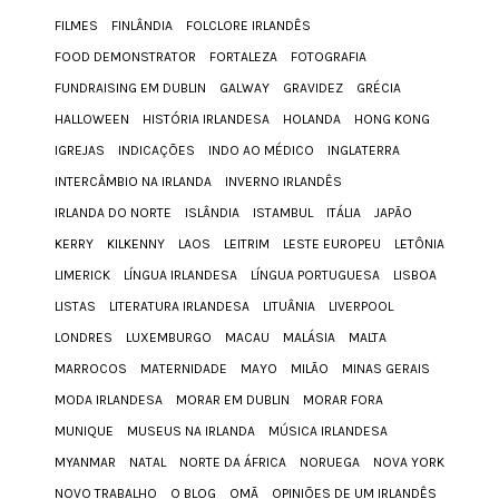
FILMES
FINLÂNDIA
FOLCLORE IRLANDÊS
FOOD DEMONSTRATOR
FORTALEZA
FOTOGRAFIA
FUNDRAISING EM DUBLIN
GALWAY
GRAVIDEZ
GRÉCIA
HALLOWEEN
HISTÓRIA IRLANDESA
HOLANDA
HONG KONG
IGREJAS
INDICAÇÕES
INDO AO MÉDICO
INGLATERRA
INTERCÂMBIO NA IRLANDA
INVERNO IRLANDÊS
IRLANDA DO NORTE
ISLÂNDIA
ISTAMBUL
ITÁLIA
JAPÃO
KERRY
KILKENNY
LAOS
LEITRIM
LESTE EUROPEU
LETÔNIA
LIMERICK
LÍNGUA IRLANDESA
LÍNGUA PORTUGUESA
LISBOA
LISTAS
LITERATURA IRLANDESA
LITUÂNIA
LIVERPOOL
LONDRES
LUXEMBURGO
MACAU
MALÁSIA
MALTA
MARROCOS
MATERNIDADE
MAYO
MILÃO
MINAS GERAIS
MODA IRLANDESA
MORAR EM DUBLIN
MORAR FORA
MUNIQUE
MUSEUS NA IRLANDA
MÚSICA IRLANDESA
MYANMAR
NATAL
NORTE DA ÁFRICA
NORUEGA
NOVA YORK
NOVO TRABALHO
O BLOG
OMÃ
OPINIÕES DE UM IRLANDÊS