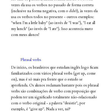
vezes ela usa os verbos no passado de forma correta
(inclusive na forma negativa, com o
didn't
), às vezes ela
usa os verbos todos no presente - outros exemplos:
"when I'm a little baby" (ao invés de "I was"), "I eat all
my lunch" (ao invés de "I ate"). Isso acontecia muto
com meus alunos!
Phrasal verbs
De início, os brasileiros que estudam inglês logo ficam
familiarizados com vários phrasal verbs (get up, come
on), mas é só mais pra frente que o estudo se
aprofunda. Os alunos reclamam bastante pois os phrasal
verbs são combinações de verbo com preposição que
podem ter um significado totalmente não-relacionado
com o verbo original - a palavra "desistir", por
exemplo, é "give up". Nada a ver, né?