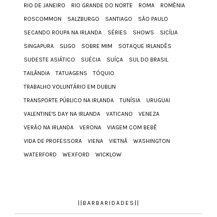
RIO DE JANEIRO
RIO GRANDE DO NORTE
ROMA
ROMÊNIA
ROSCOMMON
SALZBURGO
SANTIAGO
SÃO PAULO
SECANDO ROUPA NA IRLANDA
SÉRIES
SHOWS
SICÍLIA
SINGAPURA
SLIGO
SOBRE MIM
SOTAQUE IRLANDÊS
SUDESTE ASIÁTICO
SUÉCIA
SUÍÇA
SUL DO BRASIL
TAILÂNDIA
TATUAGENS
TÓQUIO
TRABALHO VOLUNTÁRIO EM DUBLIN
TRANSPORTE PÚBLICO NA IRLANDA
TUNÍSIA
URUGUAI
VALENTINE'S DAY NA IRLANDA
VATICANO
VENEZA
VERÃO NA IRLANDA
VERONA
VIAGEM COM BEBÊ
VIDA DE PROFESSORA
VIENA
VIETNÃ
WASHINGTON
WATERFORD
WEXFORD
WICKLOW
||BARBARIDADES||