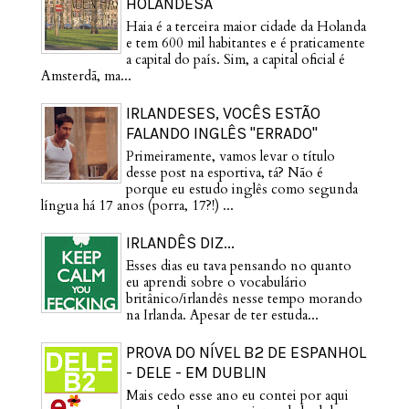
HOLANDESA
Haia é a terceira maior cidade da Holanda
e tem 600 mil habitantes e é praticamente
a capital do país. Sim, a capital oficial é
Amsterdã, ma...
IRLANDESES, VOCÊS ESTÃO
FALANDO INGLÊS "ERRADO"
Primeiramente, vamos levar o título
desse post na esportiva, tá? Não é
porque eu estudo inglês como segunda
língua há 17 anos (porra, 17?!) ...
IRLANDÊS DIZ...
Esses dias eu tava pensando no quanto
eu aprendi sobre o vocabulário
britânico/irlandês nesse tempo morando
na Irlanda. Apesar de ter estuda...
PROVA DO NÍVEL B2 DE ESPANHOL
- DELE - EM DUBLIN
Mais cedo esse ano eu contei por aqui