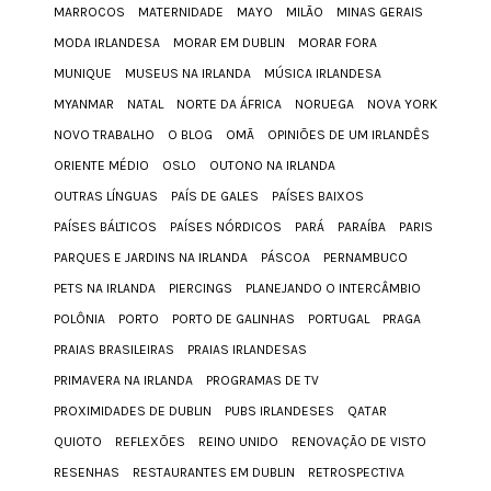
MARROCOS
MATERNIDADE
MAYO
MILÃO
MINAS GERAIS
MODA IRLANDESA
MORAR EM DUBLIN
MORAR FORA
MUNIQUE
MUSEUS NA IRLANDA
MÚSICA IRLANDESA
MYANMAR
NATAL
NORTE DA ÁFRICA
NORUEGA
NOVA YORK
NOVO TRABALHO
O BLOG
OMÃ
OPINIÕES DE UM IRLANDÊS
ORIENTE MÉDIO
OSLO
OUTONO NA IRLANDA
OUTRAS LÍNGUAS
PAÍS DE GALES
PAÍSES BAIXOS
PAÍSES BÁLTICOS
PAÍSES NÓRDICOS
PARÁ
PARAÍBA
PARIS
PARQUES E JARDINS NA IRLANDA
PÁSCOA
PERNAMBUCO
PETS NA IRLANDA
PIERCINGS
PLANEJANDO O INTERCÂMBIO
POLÔNIA
PORTO
PORTO DE GALINHAS
PORTUGAL
PRAGA
PRAIAS BRASILEIRAS
PRAIAS IRLANDESAS
PRIMAVERA NA IRLANDA
PROGRAMAS DE TV
PROXIMIDADES DE DUBLIN
PUBS IRLANDESES
QATAR
QUIOTO
REFLEXÕES
REINO UNIDO
RENOVAÇÃO DE VISTO
RESENHAS
RESTAURANTES EM DUBLIN
RETROSPECTIVA