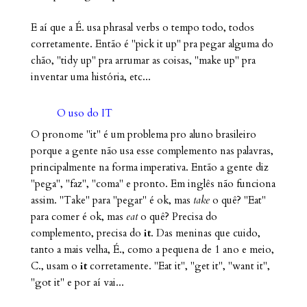
E aí que a É. usa phrasal verbs o tempo todo, todos
corretamente. Então é "pick it up" pra pegar alguma do
chão, "tidy up" pra arrumar as coisas, "make up" pra
inventar uma história, etc...
O uso do IT
O pronome "it" é um problema pro aluno brasileiro
porque a gente não usa esse complemento nas palavras,
principalmente na forma imperativa. Então a gente diz
"pega", "faz", "coma" e pronto. Em inglês não funciona
assim. "Take" para "pegar" é ok, mas
take
o quê? "Eat"
para comer é ok, mas
eat
o quê? Precisa do
complemento, precisa do
it
. Das meninas que cuido,
tanto a mais velha, É., como a pequena de 1 ano e meio,
C., usam o
it
corretamente. "Eat it", "get it", "want it",
"got it" e por aí vai...