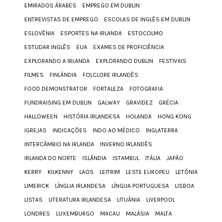
EMIRADOS ÁRABES
EMPREGO EM DUBLIN
ENTREVISTAS DE EMPREGO
ESCOLAS DE INGLÊS EM DUBLIN
ESLOVÊNIA
ESPORTES NA IRLANDA
ESTOCOLMO
ESTUDAR INGLÊS
EUA
EXAMES DE PROFICIÊNCIA
EXPLORANDO A IRLANDA
EXPLORANDO DUBLIN
FESTIVAIS
FILMES
FINLÂNDIA
FOLCLORE IRLANDÊS
FOOD DEMONSTRATOR
FORTALEZA
FOTOGRAFIA
FUNDRAISING EM DUBLIN
GALWAY
GRAVIDEZ
GRÉCIA
HALLOWEEN
HISTÓRIA IRLANDESA
HOLANDA
HONG KONG
IGREJAS
INDICAÇÕES
INDO AO MÉDICO
INGLATERRA
INTERCÂMBIO NA IRLANDA
INVERNO IRLANDÊS
IRLANDA DO NORTE
ISLÂNDIA
ISTAMBUL
ITÁLIA
JAPÃO
KERRY
KILKENNY
LAOS
LEITRIM
LESTE EUROPEU
LETÔNIA
LIMERICK
LÍNGUA IRLANDESA
LÍNGUA PORTUGUESA
LISBOA
LISTAS
LITERATURA IRLANDESA
LITUÂNIA
LIVERPOOL
LONDRES
LUXEMBURGO
MACAU
MALÁSIA
MALTA