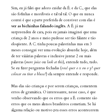
Sim, eu já falei que adoro cuidar da É. e da C., que elas
são fofinhas e mordíveis e tal tal tal. O que eu nunca
contei é que a parte preferida de conviver com elas é
ver as bichinhas falando inglês
. A É. já me
surpreendeu de cara, pois eu jamais imaginei que uma
criança de 2 anos e meio pudesse ser tão falante e tão
eloqüente. A C. tinha poucas palavrinhas mas em 3
meses consegui ver uma evolução absurda: hoje, além
de ter vááárias palavras e inclusive juntar 2 ou mais
palavras (
more juice
ou
look at this
), entende tudo, tudo.
Se eu fizer perguntas fechadas (
você quer o x ou o y?
quer
colocar ou tirar a blusa?
) ela sempre entende e responde.
Mas elas são crianças e por serem crianças, comentem
erros de gramática. O interessante, nesse caso, é que
venho observando que os erros que a É. comente são
erros que os meus alunos brasileiros cometiam. Se há
alguma relação ou motivo pra esses erros acontecerem