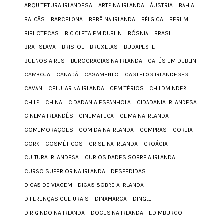
ARQUITETURA IRLANDESA
ARTE NA IRLANDA
ÁUSTRIA
BAHIA
BALCÃS
BARCELONA
BEBÊ NA IRLANDA
BÉLGICA
BERLIM
BIBLIOTECAS
BICICLETA EM DUBLIN
BÓSNIA
BRASIL
BRATISLAVA
BRISTOL
BRUXELAS
BUDAPESTE
BUENOS AIRES
BUROCRACIAS NA IRLANDA
CAFÉS EM DUBLIN
CAMBOJA
CANADÁ
CASAMENTO
CASTELOS IRLANDESES
CAVAN
CELULAR NA IRLANDA
CEMITÉRIOS
CHILDMINDER
CHILE
CHINA
CIDADANIA ESPANHOLA
CIDADANIA IRLANDESA
CINEMA IRLANDÊS
CINEMATECA
CLIMA NA IRLANDA
COMEMORAÇÕES
COMIDA NA IRLANDA
COMPRAS
COREIA
CORK
COSMÉTICOS
CRISE NA IRLANDA
CROÁCIA
CULTURA IRLANDESA
CURIOSIDADES SOBRE A IRLANDA
CURSO SUPERIOR NA IRLANDA
DESPEDIDAS
DICAS DE VIAGEM
DICAS SOBRE A IRLANDA
DIFERENÇAS CULTURAIS
DINAMARCA
DINGLE
DIRIGINDO NA IRLANDA
DOCES NA IRLANDA
EDIMBURGO