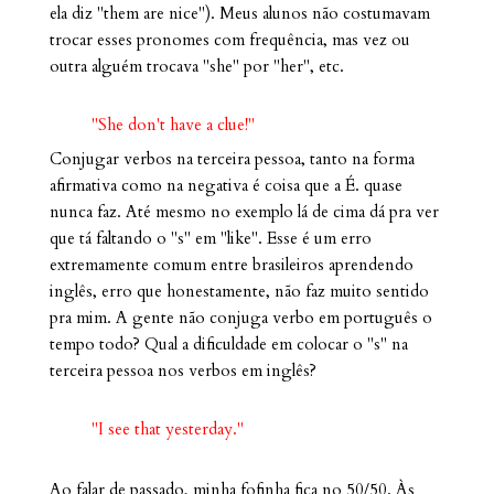
ela diz "them are nice"). Meus alunos não costumavam
trocar esses pronomes com frequência, mas vez ou
outra alguém trocava "she" por "her", etc.
"She don't have a clue!"
Conjugar verbos na terceira pessoa, tanto na forma
afirmativa como na negativa é coisa que a É. quase
nunca faz. Até mesmo no exemplo lá de cima dá pra ver
que tá faltando o "s" em "like". Esse é um erro
extremamente comum entre brasileiros aprendendo
inglês, erro que honestamente, não faz muito sentido
pra mim. A gente não conjuga verbo em português o
tempo todo? Qual a dificuldade em colocar o "s" na
terceira pessoa nos verbos em inglês?
"I see that yesterday."
Ao falar de passado, minha fofinha fica no 50/50. Às