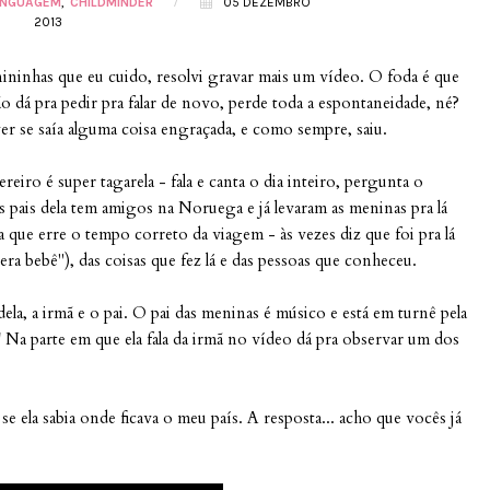
/
LINGUAGEM
CHILDMINDER
05 DEZEMBRO
2013
ninhas que eu cuido, resolvi gravar mais um vídeo. O foda é que
não dá pra pedir pra falar de novo, perde toda a espontaneidade, né?
 ver se saía alguma coisa engraçada, e como sempre, saiu.
reiro é super tagarela - fala e canta o dia inteiro, pergunta o
pais dela tem amigos na Noruega e já levaram as meninas pra lá
 que erre o tempo correto da viagem - às vezes diz que foi pra lá
ra bebê"), das coisas que fez lá e das pessoas que conheceu.
ela, a irmã e o pai. O pai das meninas é músico e está em turnê pela
a! Na parte em que ela fala da irmã no vídeo dá pra observar um dos
se ela sabia onde ficava o meu país. A resposta... acho que vocês já