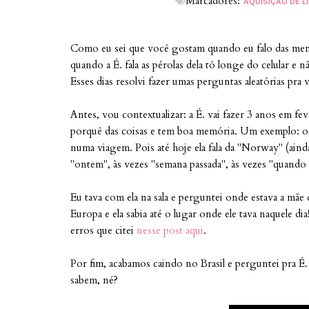
Marcadores:
AQUISIÇÃO DE 
Como eu sei que você gostam quando eu falo das meni
quando a É. fala as pérolas dela tô longe do celular e 
Esses dias resolvi fazer umas perguntas aleatórias pra
Antes, vou contextualizar: a É. vai fazer 3 anos em feve
porquê das coisas e tem boa memória. Um exemplo: os 
numa viagem. Pois até hoje ela fala da "Norway" (ainda
"ontem", às vezes "semana passada", às vezes "quando e
Eu tava com ela na sala e perguntei onde estava a mãe d
Europa e ela sabia até o lugar onde ele tava naquele di
erros que citei
nesse post aqui
.
Por fim, acabamos caindo no Brasil e perguntei pra É. 
sabem, né?