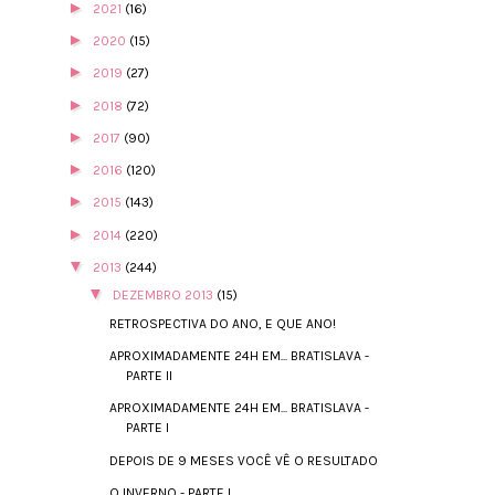
►
2021
(16)
►
2020
(15)
►
2019
(27)
►
2018
(72)
►
2017
(90)
►
2016
(120)
►
2015
(143)
►
2014
(220)
▼
2013
(244)
▼
DEZEMBRO 2013
(15)
RETROSPECTIVA DO ANO, E QUE ANO!
APROXIMADAMENTE 24H EM... BRATISLAVA -
PARTE II
APROXIMADAMENTE 24H EM... BRATISLAVA -
PARTE I
DEPOIS DE 9 MESES VOCÊ VÊ O RESULTADO
O INVERNO - PARTE I