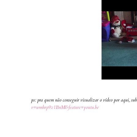
ps: pra quem não conseguir visualizar o vídeo por aqui, su
v=wmhrp9z1BnM&feature=youtu.be