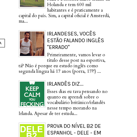
Holanda e tem 600 mil
habitantes e é praticamente a
capital do país. Sim, a capital oficial é Amsterdã,
ma...
IRLANDESES, VOCÊS
ESTÃO FALANDO INGLÊS
A
"ERRADO"
Primeiramente, vamos levar o
título desse post na esportiva,
tá? Não é porque eu estudo inglês como
segunda língua há 17 anos (porra, 17?!) ...
IRLANDÊS DIZ...
Esses dias eu tava pensando no
quanto eu aprendi sobre o
vocabulário britânico/irlandês
nesse tempo morando na
Irlanda. Apesar de ter estuda...
PROVA DO NÍVEL B2 DE
ESPANHOL - DELE - EM