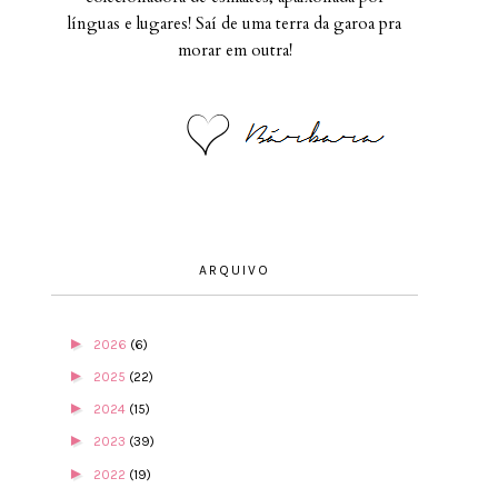
línguas e lugares! Saí de uma terra da garoa pra
morar em outra!
ARQUIVO
►
2026
(6)
►
2025
(22)
►
2024
(15)
►
2023
(39)
►
2022
(19)