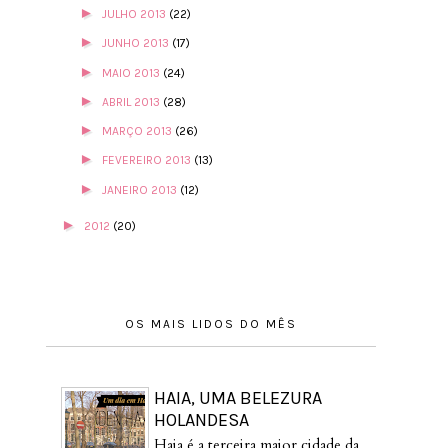
►
JULHO 2013
(22)
►
JUNHO 2013
(17)
►
MAIO 2013
(24)
►
ABRIL 2013
(28)
►
MARÇO 2013
(26)
►
FEVEREIRO 2013
(13)
►
JANEIRO 2013
(12)
►
2012
(20)
OS MAIS LIDOS DO MÊS
HAIA, UMA BELEZURA
HOLANDESA
Haia é a terceira maior cidade da