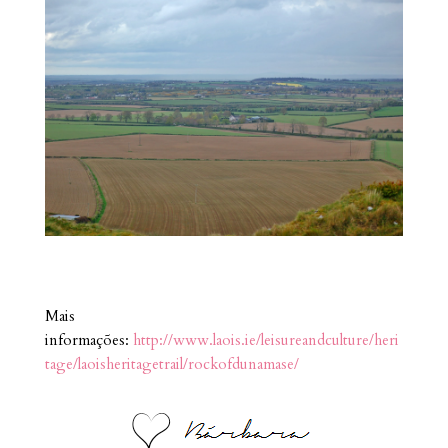
Mais
informações:
http://www.laois.ie/leisureandculture/heri
tage/laoisheritagetrail/rockofdunamase/