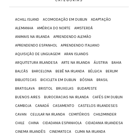
ACHILL ISLAND
ACOMODAÇÃO EM DUBLIN
ADAPTAÇÃO
ALEMANHA
AMÉRICA DO NORTE
AMSTERDÃ
ANIMAIS NA IRLANDA
APRENDENDO ALEMÃO
APRENDENDO ESPANHOL
APRENDENDO ITALIANO
AQUISIÇÃO DE LINGUAGEM
ARAN ISLANDS
ARQUITETURA IRLANDESA
ARTE NA IRLANDA
ÁUSTRIA
BAHIA
BALCÃS
BARCELONA
BEBÊ NA IRLANDA
BÉLGICA
BERLIM
BIBLIOTECAS
BICICLETA EM DUBLIN
BÓSNIA
BRASIL
BRATISLAVA
BRISTOL
BRUXELAS
BUDAPESTE
BUENOS AIRES
BUROCRACIAS NA IRLANDA
CAFÉS EM DUBLIN
CAMBOJA
CANADÁ
CASAMENTO
CASTELOS IRLANDESES
CAVAN
CELULAR NA IRLANDA
CEMITÉRIOS
CHILDMINDER
CHILE
CHINA
CIDADANIA ESPANHOLA
CIDADANIA IRLANDESA
CINEMA IRLANDÊS
CINEMATECA
CLIMA NA IRLANDA