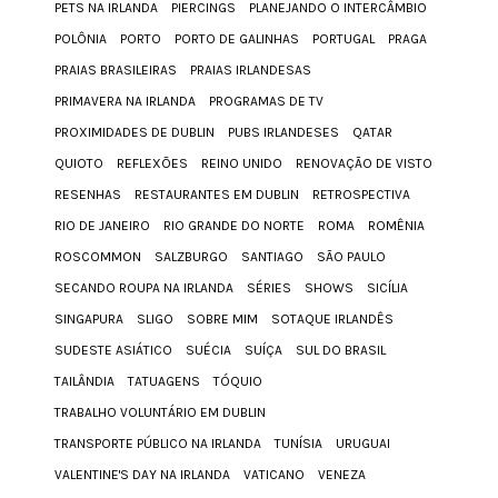
PETS NA IRLANDA
PIERCINGS
PLANEJANDO O INTERCÂMBIO
POLÔNIA
PORTO
PORTO DE GALINHAS
PORTUGAL
PRAGA
PRAIAS BRASILEIRAS
PRAIAS IRLANDESAS
PRIMAVERA NA IRLANDA
PROGRAMAS DE TV
PROXIMIDADES DE DUBLIN
PUBS IRLANDESES
QATAR
QUIOTO
REFLEXÕES
REINO UNIDO
RENOVAÇÃO DE VISTO
RESENHAS
RESTAURANTES EM DUBLIN
RETROSPECTIVA
RIO DE JANEIRO
RIO GRANDE DO NORTE
ROMA
ROMÊNIA
ROSCOMMON
SALZBURGO
SANTIAGO
SÃO PAULO
SECANDO ROUPA NA IRLANDA
SÉRIES
SHOWS
SICÍLIA
SINGAPURA
SLIGO
SOBRE MIM
SOTAQUE IRLANDÊS
SUDESTE ASIÁTICO
SUÉCIA
SUÍÇA
SUL DO BRASIL
TAILÂNDIA
TATUAGENS
TÓQUIO
TRABALHO VOLUNTÁRIO EM DUBLIN
TRANSPORTE PÚBLICO NA IRLANDA
TUNÍSIA
URUGUAI
VALENTINE'S DAY NA IRLANDA
VATICANO
VENEZA