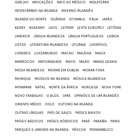
IGREJAS
INDICAÇÕES
INDO AO MÉDICO
INGLATERRA
INTERCÂMBIO NA IRLANDA
INVERNO IRLANDÊS
IRLANDA DO NORTE
ISLÂNDIA
ISTAMBUL
ITÁLIA
JAPÃO
KERRY
KILKENNY
LAOS
LEITRIM
LESTE EUROPEU
LETÔNIA
LIMERICK
LÍNGUA IRLANDESA
LÍNGUA PORTUGUESA
LISBOA
LISTAS
LITERATURA IRLANDESA
LITUÂNIA
LIVERPOOL
LONDRES
LUXEMBURGO
MACAU
MALÁSIA
MALTA
MARROCOS
MATERNIDADE
MAYO
MILÃO
MINAS GERAIS
MODA IRLANDESA
MORAR EM DUBLIN
MORAR FORA
MUNIQUE
MUSEUS NA IRLANDA
MÚSICA IRLANDESA
MYANMAR
NATAL
NORTE DA ÁFRICA
NORUEGA
NOVA YORK
NOVO TRABALHO
O BLOG
OMÃ
OPINIÕES DE UM IRLANDÊS
ORIENTE MÉDIO
OSLO
OUTONO NA IRLANDA
OUTRAS LÍNGUAS
PAÍS DE GALES
PAÍSES BAIXOS
PAÍSES BÁLTICOS
PAÍSES NÓRDICOS
PARÁ
PARAÍBA
PARIS
PARQUES E JARDINS NA IRLANDA
PÁSCOA
PERNAMBUCO