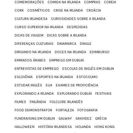
COMEMORAÇÕES
COMIDA NA IRLANDA
COMPRAS
COREIA
CORK
COSMÉTICOS
CRISE NA IRLANDA
CROÁCIA
CULTURA IRLANDESA
CURIOSIDADES SOBRE A IRLANDA
CURSO SUPERIOR NA IRLANDA
DESPEDIDAS
DICAS DE VIAGEM
DICAS SOBRE A IRLANDA
DIFERENÇAS CULTURAIS
DINAMARCA
DINGLE
DIRIGINDO NA IRLANDA
DOCES NA IRLANDA
EDIMBURGO
EMIRADOS ÁRABES
EMPREGO EM DUBLIN
ENTREVISTAS DE EMPREGO
ESCOLAS DE INGLÊS EM DUBLIN
ESLOVÊNIA
ESPORTES NA IRLANDA
ESTOCOLMO
ESTUDAR INGLÊS
EUA
EXAMES DE PROFICIÊNCIA
EXPLORANDO A IRLANDA
EXPLORANDO DUBLIN
FESTIVAIS
FILMES
FINLÂNDIA
FOLCLORE IRLANDÊS
FOOD DEMONSTRATOR
FORTALEZA
FOTOGRAFIA
FUNDRAISING EM DUBLIN
GALWAY
GRAVIDEZ
GRÉCIA
HALLOWEEN
HISTÓRIA IRLANDESA
HOLANDA
HONG KONG