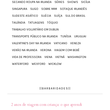
SECANDO ROUPA NA IRLANDA
SÉRIES
SHOWS
SICÍLIA
SINGAPURA
SLIGO
SOBRE MIM
SOTAQUE IRLANDÊS
SUDESTE ASIÁTICO
SUÉCIA
SUÍÇA
SUL DO BRASIL
TAILÂNDIA
TATUAGENS
TÓQUIO
TRABALHO VOLUNTÁRIO EM DUBLIN
TRANSPORTE PÚBLICO NA IRLANDA
TUNÍSIA
URUGUAI
VALENTINE'S DAY NA IRLANDA
VATICANO
VENEZA
VERÃO NA IRLANDA
VERONA
VIAGEM COM BEBÊ
VIDA DE PROFESSORA
VIENA
VIETNÃ
WASHINGTON
WATERFORD
WEXFORD
WICKLOW
||BARBARIDADES||
2 anos de viagem com criança: o que aprendi