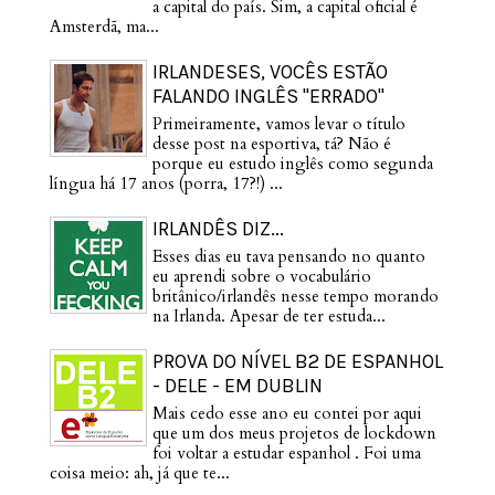
a capital do país. Sim, a capital oficial é
Amsterdã, ma...
IRLANDESES, VOCÊS ESTÃO
FALANDO INGLÊS "ERRADO"
Primeiramente, vamos levar o título
desse post na esportiva, tá? Não é
porque eu estudo inglês como segunda
língua há 17 anos (porra, 17?!) ...
IRLANDÊS DIZ...
Esses dias eu tava pensando no quanto
eu aprendi sobre o vocabulário
britânico/irlandês nesse tempo morando
na Irlanda. Apesar de ter estuda...
PROVA DO NÍVEL B2 DE ESPANHOL
- DELE - EM DUBLIN
Mais cedo esse ano eu contei por aqui
que um dos meus projetos de lockdown
foi voltar a estudar espanhol . Foi uma
coisa meio: ah, já que te...