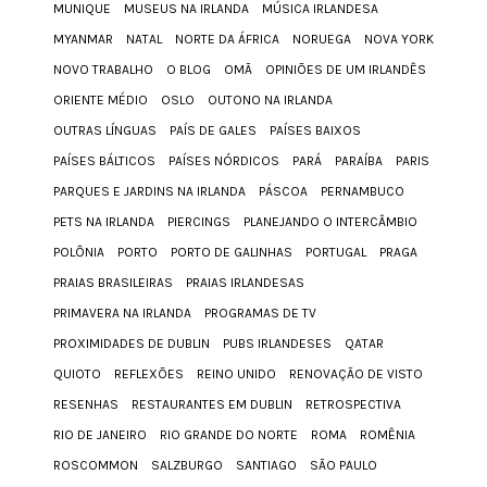
MUNIQUE
MUSEUS NA IRLANDA
MÚSICA IRLANDESA
MYANMAR
NATAL
NORTE DA ÁFRICA
NORUEGA
NOVA YORK
NOVO TRABALHO
O BLOG
OMÃ
OPINIÕES DE UM IRLANDÊS
ORIENTE MÉDIO
OSLO
OUTONO NA IRLANDA
OUTRAS LÍNGUAS
PAÍS DE GALES
PAÍSES BAIXOS
PAÍSES BÁLTICOS
PAÍSES NÓRDICOS
PARÁ
PARAÍBA
PARIS
PARQUES E JARDINS NA IRLANDA
PÁSCOA
PERNAMBUCO
PETS NA IRLANDA
PIERCINGS
PLANEJANDO O INTERCÂMBIO
POLÔNIA
PORTO
PORTO DE GALINHAS
PORTUGAL
PRAGA
PRAIAS BRASILEIRAS
PRAIAS IRLANDESAS
PRIMAVERA NA IRLANDA
PROGRAMAS DE TV
PROXIMIDADES DE DUBLIN
PUBS IRLANDESES
QATAR
QUIOTO
REFLEXÕES
REINO UNIDO
RENOVAÇÃO DE VISTO
RESENHAS
RESTAURANTES EM DUBLIN
RETROSPECTIVA
RIO DE JANEIRO
RIO GRANDE DO NORTE
ROMA
ROMÊNIA
ROSCOMMON
SALZBURGO
SANTIAGO
SÃO PAULO