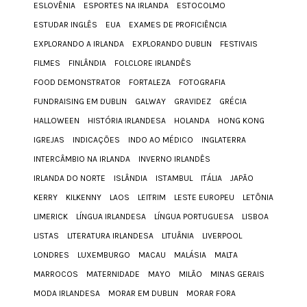
ESLOVÊNIA
ESPORTES NA IRLANDA
ESTOCOLMO
ESTUDAR INGLÊS
EUA
EXAMES DE PROFICIÊNCIA
EXPLORANDO A IRLANDA
EXPLORANDO DUBLIN
FESTIVAIS
FILMES
FINLÂNDIA
FOLCLORE IRLANDÊS
FOOD DEMONSTRATOR
FORTALEZA
FOTOGRAFIA
FUNDRAISING EM DUBLIN
GALWAY
GRAVIDEZ
GRÉCIA
HALLOWEEN
HISTÓRIA IRLANDESA
HOLANDA
HONG KONG
IGREJAS
INDICAÇÕES
INDO AO MÉDICO
INGLATERRA
INTERCÂMBIO NA IRLANDA
INVERNO IRLANDÊS
IRLANDA DO NORTE
ISLÂNDIA
ISTAMBUL
ITÁLIA
JAPÃO
KERRY
KILKENNY
LAOS
LEITRIM
LESTE EUROPEU
LETÔNIA
LIMERICK
LÍNGUA IRLANDESA
LÍNGUA PORTUGUESA
LISBOA
LISTAS
LITERATURA IRLANDESA
LITUÂNIA
LIVERPOOL
LONDRES
LUXEMBURGO
MACAU
MALÁSIA
MALTA
MARROCOS
MATERNIDADE
MAYO
MILÃO
MINAS GERAIS
MODA IRLANDESA
MORAR EM DUBLIN
MORAR FORA