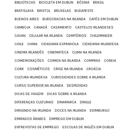
BIBLIOTECAS
BICICLETA EM DUBLIN
BÓSNIA
BRASIL
BRATISLAVA
BRISTOL
BRUXELAS
BUDAPESTE
BUENOS AIRES
BUROCRACIAS NA IRLANDA
CAFÉS EM DUBLIN
CAMBOJA
CANADÁ
CASAMENTO
CASTELOS IRLANDESES
CAVAN
CELULAR NA IRLANDA
CEMITÉRIOS
CHILDMINDER
CHILE
CHINA
CIDADANIA ESPANHOLA
CIDADANIA IRLANDESA
CINEMA IRLANDÊS
CINEMATECA
CLIMA NA IRLANDA
COMEMORAÇÕES
COMIDA NA IRLANDA
COMPRAS
COREIA
CORK
COSMÉTICOS
CRISE NA IRLANDA
CROÁCIA
CULTURA IRLANDESA
CURIOSIDADES SOBRE A IRLANDA
CURSO SUPERIOR NA IRLANDA
DESPEDIDAS
DICAS DE VIAGEM
DICAS SOBRE A IRLANDA
DIFERENÇAS CULTURAIS
DINAMARCA
DINGLE
DIRIGINDO NA IRLANDA
DOCES NA IRLANDA
EDIMBURGO
EMIRADOS ÁRABES
EMPREGO EM DUBLIN
ENTREVISTAS DE EMPREGO
ESCOLAS DE INGLÊS EM DUBLIN