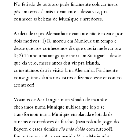
No feriado de outubro pude finalmente colocar meus
pés em terras alemãs novamente - dessa vez, pra
conhecer as belezas de
Munique
e arredores.
A ideia de ir pra Alemanha novamente não é nova e por
dois motivos: 1) R. morou em Munique um tempo e
desde que nos conhecemos diz que queria me levar pra
lá; 2) Tenho uma amiga que mora em Stuttgart e desde
que ela veio, meses antes deu vir pra Irlanda,
comentamos deu ir visitá-la na Alemanha. Finalmente
conseguimos alinhar os astros e fizemos esse encontro
acontecer!
Voamos de Aer Lingus num sábado de manhã e
chegamos numa Munique nublada que logo se
transformou numa Munique ensolarada e lotada de
turistas e torcedores de futebol (tava rolando jogo do
Bayern e esses alemães
são tudo doido
com futebol!).
Encontramos a A. e seu marido M. na Marienplatz,