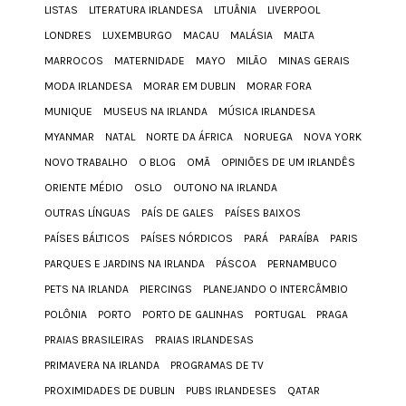
LISTAS
LITERATURA IRLANDESA
LITUÂNIA
LIVERPOOL
LONDRES
LUXEMBURGO
MACAU
MALÁSIA
MALTA
MARROCOS
MATERNIDADE
MAYO
MILÃO
MINAS GERAIS
MODA IRLANDESA
MORAR EM DUBLIN
MORAR FORA
MUNIQUE
MUSEUS NA IRLANDA
MÚSICA IRLANDESA
MYANMAR
NATAL
NORTE DA ÁFRICA
NORUEGA
NOVA YORK
NOVO TRABALHO
O BLOG
OMÃ
OPINIÕES DE UM IRLANDÊS
ORIENTE MÉDIO
OSLO
OUTONO NA IRLANDA
OUTRAS LÍNGUAS
PAÍS DE GALES
PAÍSES BAIXOS
PAÍSES BÁLTICOS
PAÍSES NÓRDICOS
PARÁ
PARAÍBA
PARIS
PARQUES E JARDINS NA IRLANDA
PÁSCOA
PERNAMBUCO
PETS NA IRLANDA
PIERCINGS
PLANEJANDO O INTERCÂMBIO
POLÔNIA
PORTO
PORTO DE GALINHAS
PORTUGAL
PRAGA
PRAIAS BRASILEIRAS
PRAIAS IRLANDESAS
PRIMAVERA NA IRLANDA
PROGRAMAS DE TV
PROXIMIDADES DE DUBLIN
PUBS IRLANDESES
QATAR