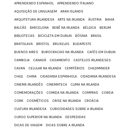
APRENDENDO ESPANHOL
APRENDENDO ITALIANO
AQUISIÇÃO DE LINGUAGEM
ARAN ISLANDS
ARQUITETURA IRLANDESA
ARTE NA IRLANDA
ÁUSTRIA
BAHIA
BALCÃS
BARCELONA
BEBÊ NA IRLANDA
BÉLGICA
BERLIM
BIBLIOTECAS
BICICLETA EM DUBLIN
BÓSNIA
BRASIL
BRATISLAVA
BRISTOL
BRUXELAS
BUDAPESTE
BUENOS AIRES
BUROCRACIAS NA IRLANDA
CAFÉS EM DUBLIN
CAMBOJA
CANADÁ
CASAMENTO
CASTELOS IRLANDESES
CAVAN
CELULAR NA IRLANDA
CEMITÉRIOS
CHILDMINDER
CHILE
CHINA
CIDADANIA ESPANHOLA
CIDADANIA IRLANDESA
CINEMA IRLANDÊS
CINEMATECA
CLIMA NA IRLANDA
COMEMORAÇÕES
COMIDA NA IRLANDA
COMPRAS
COREIA
CORK
COSMÉTICOS
CRISE NA IRLANDA
CROÁCIA
CULTURA IRLANDESA
CURIOSIDADES SOBRE A IRLANDA
CURSO SUPERIOR NA IRLANDA
DESPEDIDAS
DICAS DE VIAGEM
DICAS SOBRE A IRLANDA