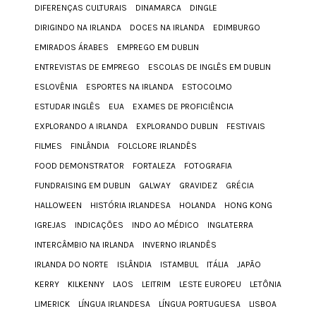
DIFERENÇAS CULTURAIS
DINAMARCA
DINGLE
DIRIGINDO NA IRLANDA
DOCES NA IRLANDA
EDIMBURGO
EMIRADOS ÁRABES
EMPREGO EM DUBLIN
ENTREVISTAS DE EMPREGO
ESCOLAS DE INGLÊS EM DUBLIN
ESLOVÊNIA
ESPORTES NA IRLANDA
ESTOCOLMO
ESTUDAR INGLÊS
EUA
EXAMES DE PROFICIÊNCIA
EXPLORANDO A IRLANDA
EXPLORANDO DUBLIN
FESTIVAIS
FILMES
FINLÂNDIA
FOLCLORE IRLANDÊS
FOOD DEMONSTRATOR
FORTALEZA
FOTOGRAFIA
FUNDRAISING EM DUBLIN
GALWAY
GRAVIDEZ
GRÉCIA
HALLOWEEN
HISTÓRIA IRLANDESA
HOLANDA
HONG KONG
IGREJAS
INDICAÇÕES
INDO AO MÉDICO
INGLATERRA
INTERCÂMBIO NA IRLANDA
INVERNO IRLANDÊS
IRLANDA DO NORTE
ISLÂNDIA
ISTAMBUL
ITÁLIA
JAPÃO
KERRY
KILKENNY
LAOS
LEITRIM
LESTE EUROPEU
LETÔNIA
LIMERICK
LÍNGUA IRLANDESA
LÍNGUA PORTUGUESA
LISBOA