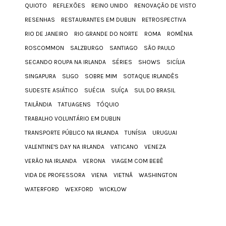
QUIOTO
REFLEXÕES
REINO UNIDO
RENOVAÇÃO DE VISTO
RESENHAS
RESTAURANTES EM DUBLIN
RETROSPECTIVA
RIO DE JANEIRO
RIO GRANDE DO NORTE
ROMA
ROMÊNIA
ROSCOMMON
SALZBURGO
SANTIAGO
SÃO PAULO
SECANDO ROUPA NA IRLANDA
SÉRIES
SHOWS
SICÍLIA
SINGAPURA
SLIGO
SOBRE MIM
SOTAQUE IRLANDÊS
SUDESTE ASIÁTICO
SUÉCIA
SUÍÇA
SUL DO BRASIL
TAILÂNDIA
TATUAGENS
TÓQUIO
TRABALHO VOLUNTÁRIO EM DUBLIN
TRANSPORTE PÚBLICO NA IRLANDA
TUNÍSIA
URUGUAI
VALENTINE'S DAY NA IRLANDA
VATICANO
VENEZA
VERÃO NA IRLANDA
VERONA
VIAGEM COM BEBÊ
VIDA DE PROFESSORA
VIENA
VIETNÃ
WASHINGTON
WATERFORD
WEXFORD
WICKLOW