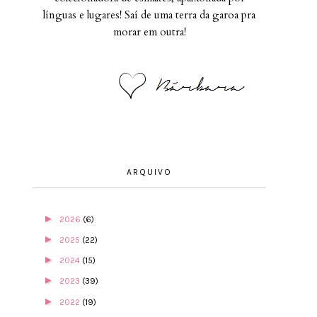
línguas e lugares! Saí de uma terra da garoa pra
morar em outra!
ARQUIVO
►
2026
(6)
►
2025
(22)
►
2024
(15)
►
2023
(39)
►
2022
(19)