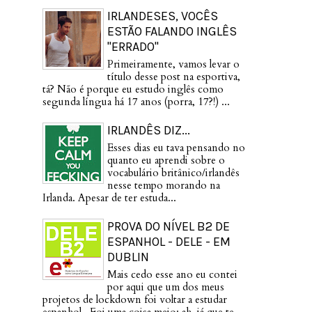
IRLANDESES, VOCÊS
ESTÃO FALANDO INGLÊS
"ERRADO"
Primeiramente, vamos levar o
título desse post na esportiva,
tá? Não é porque eu estudo inglês como
segunda língua há 17 anos (porra, 17?!) ...
IRLANDÊS DIZ...
Esses dias eu tava pensando no
quanto eu aprendi sobre o
vocabulário britânico/irlandês
nesse tempo morando na
Irlanda. Apesar de ter estuda...
PROVA DO NÍVEL B2 DE
ESPANHOL - DELE - EM
DUBLIN
Mais cedo esse ano eu contei
por aqui que um dos meus
projetos de lockdown foi voltar a estudar
espanhol . Foi uma coisa meio: ah, já que te...