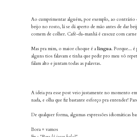
Ao cumprimentar alguém, por exemplo, ao contrário 
beijo no rosto, lá se dá aperto de mão antes de dar be
comem de colher. Café-da-manhã é cuscuz com carne ou
Mas pra mim, o maior choque é a
língua
. Porque... 
alguns tios falavam e tinha que pedir pro meu vô repet
falam alto e juntam todas as palavras.
A ideia pra esse post veio justamente no momento em
nada, e olha que fiz bastante esforço pra entender! Par
De qualquer forma, algumas expressões idiomáticas bast
Bora = vamos
Ex.:
"Bora lá jogar bola?"