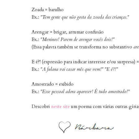
Zoada = barulho
Ex.:
"Tem gente que não gosta da zoada das crianças."
Arengar = brigar, arrumar confusão
Ex.:
"Meninos! Parem de arengar vocês dois!"
(Essa palavra também se transforma no substantivo
ar
E é?! (expressão para indicar interesse e/ou surpresa) =
Ex.:
"A fulana vai casar mês que vem!" "E é?!"
Amostrado = exibido
Ex.:
"Esse pessoal adora aparecer! É tudo amostrado!"
Descobri
neste site
um poema com várias outras gírias 