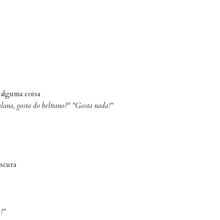
 alguma coisa
ulana, gosta do beltrano?" "Gosta nada!"
scura
!"