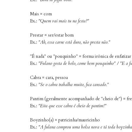
Mais = com
Ex.:
"Quem vai mais tu na festa?"
Prestar = ser/estar bom
Ex.:
"Ah, essa carne está dura, não presta não."
"É nada" ou "pouquinho" = forma irônica de enfatizar
Ex.:
"Fulano gosta de bolo, come bem pouquinho" /
"E a f
Cabra = cara, pessoa
Ex.:
"Se o cabra trabalha muito, fica cansado."
Pantim (geralmente acompanhado de "cheio de") = fre
Ex.:
"Eita que esse cabra é cheio de pantim!"
Boyzinho(a) = patricinha/mauricinho
Ex.:
"A fulana comprou uma bolsa nova e tá toda boyzinha