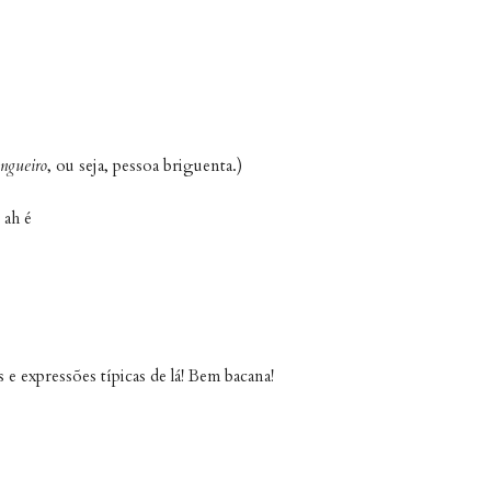
engueiro
, ou seja, pessoa briguenta.)
 ah é
e expressões típicas de lá! Bem bacana!