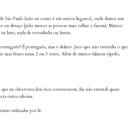
de São Paulo (não sei como é em outros lugares), onde damos um
ijo ou abraço (pelo menos as pessoas mais velhas o fazem). Muitos
 leite, nada de torradinha ou frutas.
é português? É português, mas é dialeto. Juro que não entendia o que
ir suas frases umas 2 ou 3 vezes. Além de muitos falarem rápido,
 que eu observava dois tios conversarem. Eu não entendi quase
ecia outro idioma.
ante utilizadas por lá: