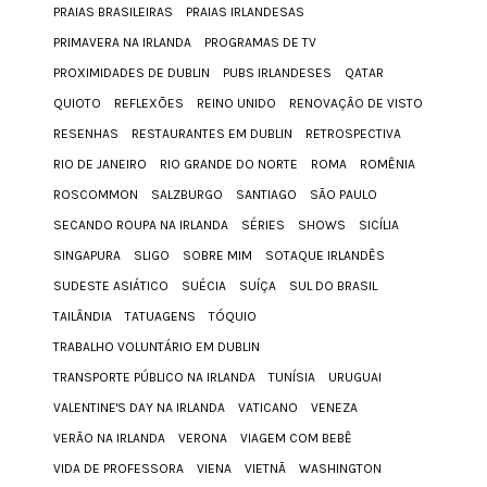
PRAIAS BRASILEIRAS
PRAIAS IRLANDESAS
PRIMAVERA NA IRLANDA
PROGRAMAS DE TV
PROXIMIDADES DE DUBLIN
PUBS IRLANDESES
QATAR
QUIOTO
REFLEXÕES
REINO UNIDO
RENOVAÇÃO DE VISTO
RESENHAS
RESTAURANTES EM DUBLIN
RETROSPECTIVA
RIO DE JANEIRO
RIO GRANDE DO NORTE
ROMA
ROMÊNIA
ROSCOMMON
SALZBURGO
SANTIAGO
SÃO PAULO
SECANDO ROUPA NA IRLANDA
SÉRIES
SHOWS
SICÍLIA
SINGAPURA
SLIGO
SOBRE MIM
SOTAQUE IRLANDÊS
SUDESTE ASIÁTICO
SUÉCIA
SUÍÇA
SUL DO BRASIL
TAILÂNDIA
TATUAGENS
TÓQUIO
TRABALHO VOLUNTÁRIO EM DUBLIN
TRANSPORTE PÚBLICO NA IRLANDA
TUNÍSIA
URUGUAI
VALENTINE'S DAY NA IRLANDA
VATICANO
VENEZA
VERÃO NA IRLANDA
VERONA
VIAGEM COM BEBÊ
VIDA DE PROFESSORA
VIENA
VIETNÃ
WASHINGTON