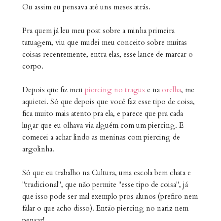
Ou assim eu pensava até uns meses atrás.
Pra quem já leu meu post sobre a minha primeira
tatuagem, viu que mudei meu conceito sobre muitas
coisas recentemente, entra elas, esse lance de marcar o
corpo.
Depois que fiz meu
piercing no tragus
e na
orelha
, me
aquietei. Só que depois que você faz esse tipo de coisa,
fica muito mais atento pra ela, e parece que pra cada
lugar que eu olhava via alguém com um piercing. E
comecei a achar lindo as meninas com piercing de
argolinha.
Só que eu trabalho na Cultura, uma escola bem chata e
"tradicional", que não permite "esse tipo de coisa", já
que isso pode ser mal exemplo pros alunos (prefiro nem
falar o que acho disso). Então piercing no nariz nem
pensar!