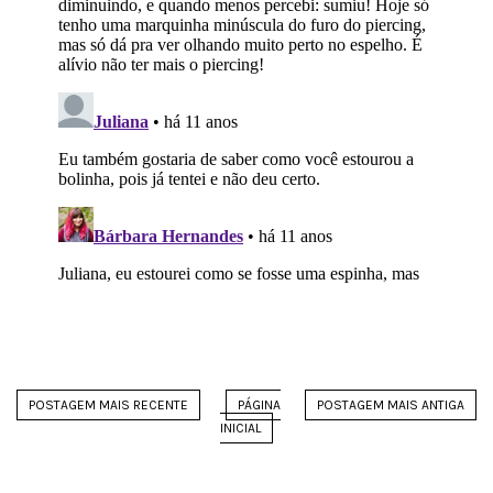
POSTAGEM MAIS RECENTE
PÁGINA
POSTAGEM MAIS ANTIGA
INICIAL