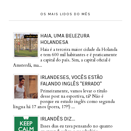
OS MAIS LIDOS DO MÊS
HAIA, UMA BELEZURA
HOLANDESA
Haia é a terceira maior cidade da Holanda
e tem 600 mil habitantes e é praticamente
a capital do país. Sim, a capital oficial é
Amsterdã, ma...
IRLANDESES, VOCÊS ESTÃO
FALANDO INGLÊS "ERRADO"
Primeiramente, vamos levar o título
desse post na esportiva, tá? Não é
porque eu estudo inglês como segunda
língua há 17 anos (porra, 17?!) ...
IRLANDÊS DIZ...
Esses dias eu tava pensando no quanto