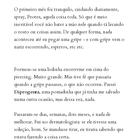
O primeiro mês foi tranquilo, cuidando diariamente,
spray, Protex, aquela coisa toda. Só que é meio
inevitável você não bater a mão nele quando tá lavando
o rosto ou coisas assim. De qualquer forma, nada
aconteceu até eu pegar uma gripe - e com gripe vem o
nariz escorrendo, espirros, etc etc.
Formou-se uma bolinha enorrrrme em cima do
piercing. Muito grande. Mas tive fé que passaria
quando a gripe passasse, o que não ocorreu. Passei
Diprogenta
, uma pomadinha que já tinha me salvado
numa outra ocasião, mas dessa vez, nada.
Passaram-se dias, semanas, dois meses, e nada de
melhorar. Fui no dermatologista: se ele tivesse uma
solução, bom. Se mandasse tirar, eu tiraria sabendo que
estava fazendo a coisa certa.