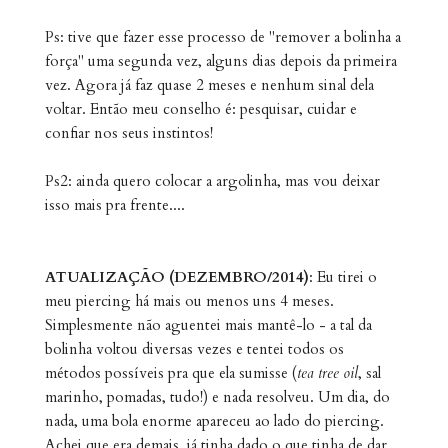
Ps: tive que fazer esse processo de "remover a bolinha a
força" uma segunda vez, alguns dias depois da primeira
vez. Agora já faz quase 2 meses e nenhum sinal dela
voltar. Então meu conselho é: pesquisar, cuidar e
confiar nos seus instintos!
Ps2: ainda quero colocar a argolinha, mas vou deixar
isso mais pra frente....
ATUALIZAÇÃO (DEZEMBRO/2014)
: Eu tirei o
meu piercing há mais ou menos uns 4 meses.
Simplesmente não aguentei mais mantê-lo - a tal da
bolinha voltou diversas vezes e tentei todos os
métodos possíveis pra que ela sumisse (
tea tree oil
, sal
marinho, pomadas, tudo!) e nada resolveu. Um dia, do
nada, uma bola enorme apareceu ao lado do piercing.
Achei que era demais, já tinha dado o que tinha de dar.