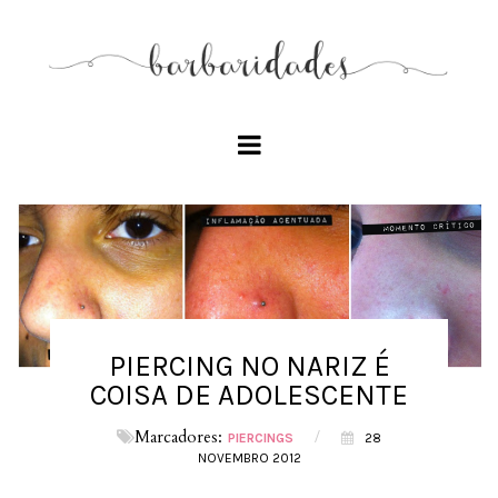
PIERCING NO NARIZ É
COISA DE ADOLESCENTE
Marcadores:
/
PIERCINGS
28
NOVEMBRO 2012