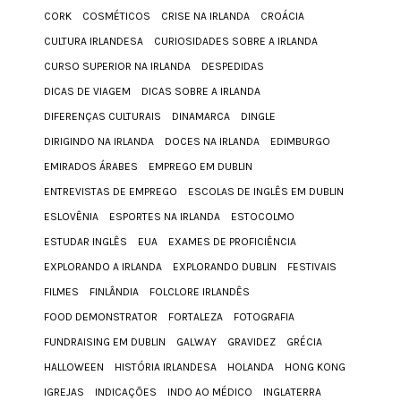
CORK
COSMÉTICOS
CRISE NA IRLANDA
CROÁCIA
CULTURA IRLANDESA
CURIOSIDADES SOBRE A IRLANDA
CURSO SUPERIOR NA IRLANDA
DESPEDIDAS
DICAS DE VIAGEM
DICAS SOBRE A IRLANDA
DIFERENÇAS CULTURAIS
DINAMARCA
DINGLE
DIRIGINDO NA IRLANDA
DOCES NA IRLANDA
EDIMBURGO
EMIRADOS ÁRABES
EMPREGO EM DUBLIN
ENTREVISTAS DE EMPREGO
ESCOLAS DE INGLÊS EM DUBLIN
ESLOVÊNIA
ESPORTES NA IRLANDA
ESTOCOLMO
ESTUDAR INGLÊS
EUA
EXAMES DE PROFICIÊNCIA
EXPLORANDO A IRLANDA
EXPLORANDO DUBLIN
FESTIVAIS
FILMES
FINLÂNDIA
FOLCLORE IRLANDÊS
FOOD DEMONSTRATOR
FORTALEZA
FOTOGRAFIA
FUNDRAISING EM DUBLIN
GALWAY
GRAVIDEZ
GRÉCIA
HALLOWEEN
HISTÓRIA IRLANDESA
HOLANDA
HONG KONG
IGREJAS
INDICAÇÕES
INDO AO MÉDICO
INGLATERRA