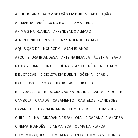
ACHILL ISLAND
ACOMODAÇÃO EM DUBLIN
ADAPTAÇÃO
ALEMANHA
AMÉRICA DO NORTE
AMSTERDÃ
ANIMAIS NA IRLANDA
APRENDENDO ALEMÃO
APRENDENDO ESPANHOL
APRENDENDO ITALIANO
AQUISIÇÃO DE LINGUAGEM
ARAN ISLANDS
ARQUITETURA IRLANDESA
ARTE NA IRLANDA
ÁUSTRIA
BAHIA
BALCÃS
BARCELONA
BEBÊ NA IRLANDA
BÉLGICA
BERLIM
BIBLIOTECAS
BICICLETA EM DUBLIN
BÓSNIA
BRASIL
BRATISLAVA
BRISTOL
BRUXELAS
BUDAPESTE
BUENOS AIRES
BUROCRACIAS NA IRLANDA
CAFÉS EM DUBLIN
CAMBOJA
CANADÁ
CASAMENTO
CASTELOS IRLANDESES
CAVAN
CELULAR NA IRLANDA
CEMITÉRIOS
CHILDMINDER
CHILE
CHINA
CIDADANIA ESPANHOLA
CIDADANIA IRLANDESA
CINEMA IRLANDÊS
CINEMATECA
CLIMA NA IRLANDA
COMEMORAÇÕES
COMIDA NA IRLANDA
COMPRAS
COREIA