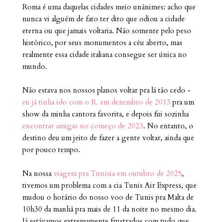
Roma é uma daquelas cidades meio unânimes: acho que
nunca vi alguém de fato ter dito que odiou a cidade
eterna ou que jamais voltaria. Não somente pelo peso
histórico, por seus monumentos a céu aberto, mas
realmente essa cidade italiana consegue ser única no
mundo.
Não estava nos nossos planos voltar pra lá tão cedo -
eu já tinha ido com o R. em dezembro de 2013
pra um
show da minha cantora favorita, e depois fui sozinha
encontrar amigas no começo de 2023
. No entanto, o
destino deu um jeito de fazer a gente voltar, ainda que
por pouco tempo.
Na nossa
viagem pra Tunísia em outubro de 2025
,
tivemos um problema com a cia Tunis Air Express, que
mudou o horário do nosso voo de Tunis pra Malta de
10h30 da manhã pra mais de 11 da noite no mesmo dia.
Já estávamos extremamente frustrados com tudo que