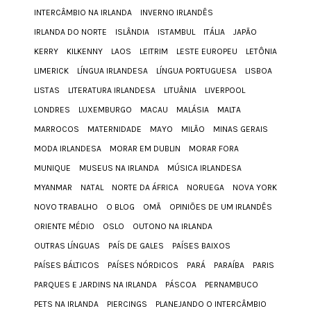
INTERCÂMBIO NA IRLANDA
INVERNO IRLANDÊS
IRLANDA DO NORTE
ISLÂNDIA
ISTAMBUL
ITÁLIA
JAPÃO
KERRY
KILKENNY
LAOS
LEITRIM
LESTE EUROPEU
LETÔNIA
LIMERICK
LÍNGUA IRLANDESA
LÍNGUA PORTUGUESA
LISBOA
LISTAS
LITERATURA IRLANDESA
LITUÂNIA
LIVERPOOL
LONDRES
LUXEMBURGO
MACAU
MALÁSIA
MALTA
MARROCOS
MATERNIDADE
MAYO
MILÃO
MINAS GERAIS
MODA IRLANDESA
MORAR EM DUBLIN
MORAR FORA
MUNIQUE
MUSEUS NA IRLANDA
MÚSICA IRLANDESA
MYANMAR
NATAL
NORTE DA ÁFRICA
NORUEGA
NOVA YORK
NOVO TRABALHO
O BLOG
OMÃ
OPINIÕES DE UM IRLANDÊS
ORIENTE MÉDIO
OSLO
OUTONO NA IRLANDA
OUTRAS LÍNGUAS
PAÍS DE GALES
PAÍSES BAIXOS
PAÍSES BÁLTICOS
PAÍSES NÓRDICOS
PARÁ
PARAÍBA
PARIS
PARQUES E JARDINS NA IRLANDA
PÁSCOA
PERNAMBUCO
PETS NA IRLANDA
PIERCINGS
PLANEJANDO O INTERCÂMBIO