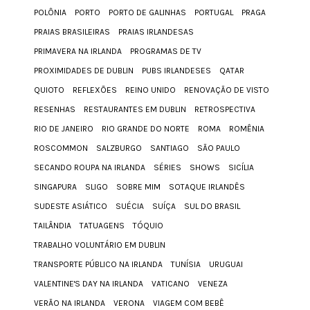
POLÔNIA
PORTO
PORTO DE GALINHAS
PORTUGAL
PRAGA
PRAIAS BRASILEIRAS
PRAIAS IRLANDESAS
PRIMAVERA NA IRLANDA
PROGRAMAS DE TV
PROXIMIDADES DE DUBLIN
PUBS IRLANDESES
QATAR
QUIOTO
REFLEXÕES
REINO UNIDO
RENOVAÇÃO DE VISTO
RESENHAS
RESTAURANTES EM DUBLIN
RETROSPECTIVA
RIO DE JANEIRO
RIO GRANDE DO NORTE
ROMA
ROMÊNIA
ROSCOMMON
SALZBURGO
SANTIAGO
SÃO PAULO
SECANDO ROUPA NA IRLANDA
SÉRIES
SHOWS
SICÍLIA
SINGAPURA
SLIGO
SOBRE MIM
SOTAQUE IRLANDÊS
SUDESTE ASIÁTICO
SUÉCIA
SUÍÇA
SUL DO BRASIL
TAILÂNDIA
TATUAGENS
TÓQUIO
TRABALHO VOLUNTÁRIO EM DUBLIN
TRANSPORTE PÚBLICO NA IRLANDA
TUNÍSIA
URUGUAI
VALENTINE'S DAY NA IRLANDA
VATICANO
VENEZA
VERÃO NA IRLANDA
VERONA
VIAGEM COM BEBÊ