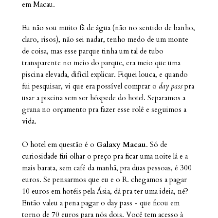
em Macau.
Eu não sou muito fã de água (não no sentido de banho,
claro, risos), não sei nadar, tenho medo de um monte
de coisa, mas esse parque tinha um tal de tubo
transparente no meio do parque, era meio que uma
piscina elevada, difícil explicar. Fiquei louca, e quando
fui pesquisar, vi que era possível comprar o
day pass
pra
usar a piscina sem ser hóspede do hotel. Separamos a
grana no orçamento pra fazer esse rolê e seguimos a
vida.
O hotel em questão é o
Galaxy Macau
. Só de
curiosidade fui olhar o preço pra ficar uma noite lá e a
mais barata, sem café da manhã, pra duas pessoas, é 300
euros. Se pensarmos que eu e o R. chegamos a pagar
10 euros em hotéis pela Ásia, dá pra ter uma ideia, né?
Então valeu a pena pagar o day pass - que ficou em
torno de 70 euros para nós dois. Você tem acesso à