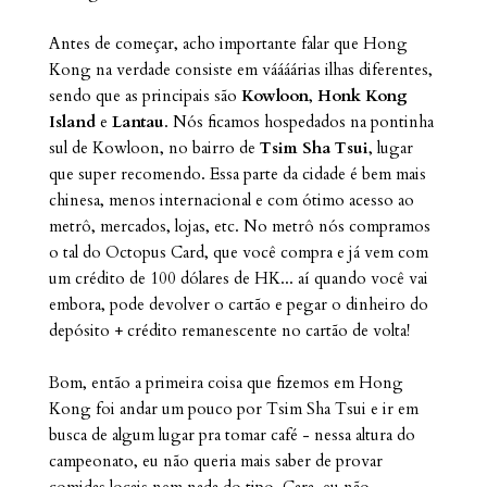
Antes de começar, acho importante falar que Hong
Kong na verdade consiste em váááárias ilhas diferentes,
sendo que as principais são
Kowloon
,
Honk Kong
Island
e
Lantau
. Nós ficamos hospedados na pontinha
sul de Kowloon, no bairro de
Tsim Sha Tsui
, lugar
que super recomendo. Essa parte da cidade é bem mais
chinesa, menos internacional e com ótimo acesso ao
metrô, mercados, lojas, etc. No metrô nós compramos
o tal do Octopus Card, que você compra e já vem com
um crédito de 100 dólares de HK... aí quando você vai
embora, pode devolver o cartão e pegar o dinheiro do
depósito + crédito remanescente no cartão de volta!
Bom, então a primeira coisa que fizemos em Hong
Kong foi andar um pouco por Tsim Sha Tsui e ir em
busca de algum lugar pra tomar café - nessa altura do
campeonato, eu não queria mais saber de provar