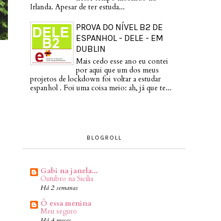
Irlanda. Apesar de ter estuda...
PROVA DO NÍVEL B2 DE
ESPANHOL - DELE - EM
DUBLIN
Mais cedo esse ano eu contei
por aqui que um dos meus
projetos de lockdown foi voltar a estudar
espanhol . Foi uma coisa meio: ah, já que te...
BLOGROLL
Gabi na janela...
Outubro na Sicilia
Há 2 semanas
Ô essa menina
Meu seguro
Há 4 meses