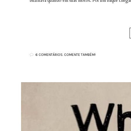
buzinava quando em suas motos. Foi um baque chegar 
6 COMENTÁRIOS. COMENTE TAMBÉM!