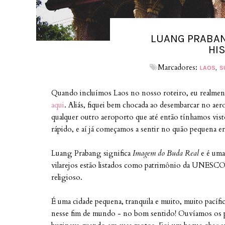
LUANG PRABAN
HI
Marcadores:
LAOS
S
Quando incluímos Laos no nosso roteiro, eu realment
aqui
. Aliás, fiquei bem chocada ao desembarcar no a
qualquer outro aeroporto que até então tínhamos visto
rápido, e aí já começamos a sentir no quão pequena era
Luang Prabang significa
Imagem do Buda Real
e é uma
vilarejos estão listados como patrimônio da UNESCO d
religioso.
É uma cidade pequena, tranquila e muito, muito pacíf
nesse fim de mundo - no bom sentido! Ouvíamos os p