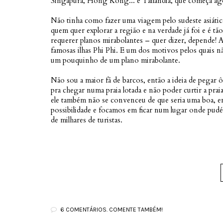
Singapura, Hong Kong... e Tailândia, que começa ag
Não tinha como fazer uma viagem pelo sudeste asiático
quem quer explorar a região e na verdade já foi e é tão 
requerer planos mirabolantes – quer dizer, depende! 
famosas ilhas Phi Phi. E um dos motivos pelos quais 
um pouquinho de um plano mirabolante.
Não sou a maior fã de barcos, então a ideia de pegar ô
pra chegar numa praia lotada e não poder curtir a prai
ele também não se convenceu de que seria uma boa, 
possibilidade e focamos em ficar num lugar onde pudé
de milhares de turistas.
6 COMENTÁRIOS. COMENTE TAMBÉM!