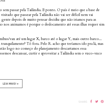
ora!
 sem passar pela Tailândia. E ponto. O país é meio que a base de
visitado que passear pela Tailândia não vai ser difícil nem vai
A gente depois de muito pensar decidiu que não iriamos para as
não nos animamos é porque o deslocamento até essas ilhas requer sim
nibus/van até um lugar X, barco até o lugar Y, mais outro barco...
a tranquilamente? Tô fora. Pelo R. acho que teríamos ido pra lá, mas
então logo no começo do planejamento descartamos essa
ssemos descansar, curtir e aproveitar a Tailândia sem o vuco-vuco
LEIA MAIS! »
SHARE: