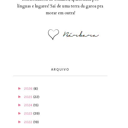
línguas e lugares! Saí de uma terra da garoa pra
morar em outra!
ARQUIVO
►
2026
(6)
►
2025
(22)
►
2024
(15)
►
2023
(39)
►
2022
(19)