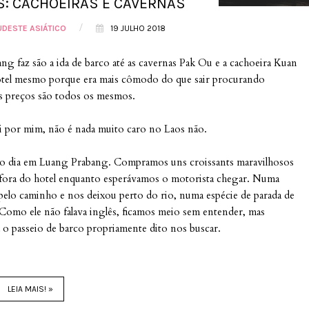
S: CACHOEIRAS E CAVERNAS
/
UDESTE ASIÁTICO
19 JULHO 2018
g faz são a ida de barco até as cavernas Pak Ou e a cachoeira Kuan
otel mesmo porque era mais cômodo do que sair procurando
 os preços são todos os mesmos.
i por mim, não é nada muito caro no Laos não.
o dia em Luang Prabang. Compramos uns croissants maravilhosos
 fora do hotel enquanto esperávamos o motorista chegar. Numa
elo caminho e nos deixou perto do rio, numa espécie de parada de
Como ele não falava inglês, ficamos meio sem entender, mas
a o passeio de barco propriamente dito nos buscar.
LEIA MAIS! »