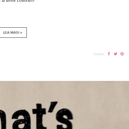
lá nesse contexto!
LEIA MAIS! »
SHARE: