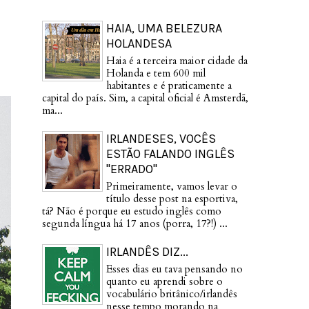
HAIA, UMA BELEZURA
HOLANDESA
Haia é a terceira maior cidade da
Holanda e tem 600 mil
habitantes e é praticamente a
capital do país. Sim, a capital oficial é Amsterdã,
ma...
IRLANDESES, VOCÊS
ESTÃO FALANDO INGLÊS
"ERRADO"
Primeiramente, vamos levar o
título desse post na esportiva,
tá? Não é porque eu estudo inglês como
segunda língua há 17 anos (porra, 17?!) ...
IRLANDÊS DIZ...
Esses dias eu tava pensando no
quanto eu aprendi sobre o
vocabulário britânico/irlandês
nesse tempo morando na