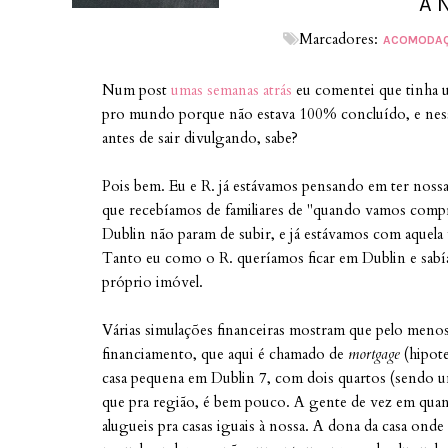
A 
Marcadores:
ACOMODAÇ
Num post
umas semanas atrás
eu comentei que tinha 
pro mundo porque não estava 100% concluído, e nessa
antes de sair divulgando, sabe?
Pois bem. Eu e R. já estávamos pensando em ter nossa
que recebíamos de familiares de "quando vamos compra
Dublin não param de subir, e já estávamos com aquela
Tanto eu como o R. queríamos ficar em Dublin e sabí
próprio imóvel.
Várias simulações financeiras mostram que pelo men
financiamento, que aqui é chamado de
mortgage
(hipot
casa pequena em Dublin 7, com dois quartos (sendo 
que pra região, é bem pouco. A gente de vez em quan
alugueis pra casas iguais à nossa. A dona da casa on