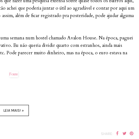
 que fazer uma pesquisa extensa sobre quase todos os bairros aqui,
Então achei que poderia juntar o útil ao agradável e contar por aqui um
 assim, além de ficar registrado pra posteridade, pode ajudar alguma
 uma semana num hostel chamado Avalon House. Na época, paguei
tivo. Eu não queria dividir quarto com estranhos, ainda mais
etc. Pode parecer muito dinheiro, mas na época, o euro estava na
Fonte
LEIA MAIS! »
SHARE: