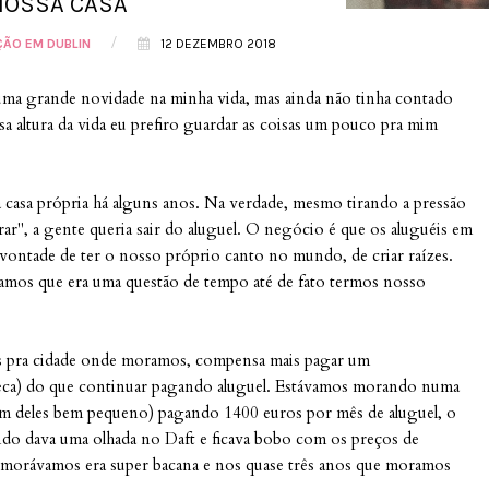
NOSSA CASA
/
ÃO EM DUBLIN
12 DEZEMBRO 2018
uma grande novidade na minha vida, mas ainda não tinha contado
 altura da vida eu prefiro guardar as coisas um pouco pra mim
 casa própria há alguns anos. Na verdade, mesmo tirando a pressão
r", a gente queria sair do aluguel. O negócio é que os aluguéis em
 vontade de ter o nosso próprio canto no mundo, de criar raízes.
amos que era uma questão de tempo até de fato termos nosso
os pra cidade onde moramos, compensa mais pagar um
eca) do que continuar pagando aluguel. Estávamos morando numa
um deles bem pequeno) pagando 1400 euros por mês de aluguel, o
do dava uma olhada no Daft e ficava bobo com os preços de
de morávamos era super bacana e nos quase três anos que moramos