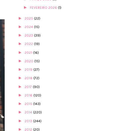
►
FEVEREIRO 2026
(1)
►
2025
(22)
►
2024
(15)
►
2023
(39)
►
2022
(19)
►
2021
(16)
►
2020
(15)
►
2019
(27)
►
2018
(72)
►
2017
(90)
►
2016
(120)
►
2015
(143)
►
2014
(220)
►
2013
(244)
►
2012
(20)