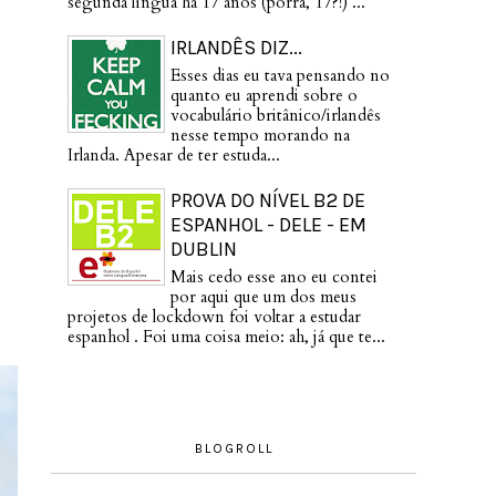
segunda língua há 17 anos (porra, 17?!) ...
IRLANDÊS DIZ...
Esses dias eu tava pensando no
quanto eu aprendi sobre o
vocabulário britânico/irlandês
nesse tempo morando na
Irlanda. Apesar de ter estuda...
PROVA DO NÍVEL B2 DE
ESPANHOL - DELE - EM
DUBLIN
Mais cedo esse ano eu contei
por aqui que um dos meus
projetos de lockdown foi voltar a estudar
espanhol . Foi uma coisa meio: ah, já que te...
BLOGROLL