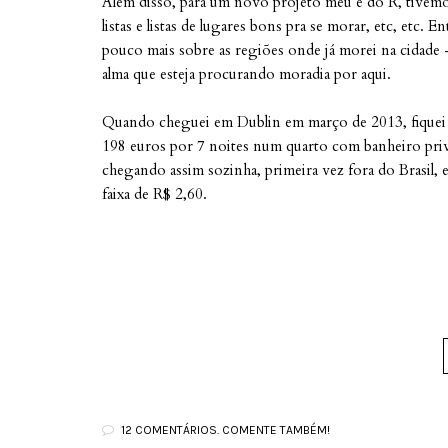
Além disso, para um novo projeto meu e do R, tivemos
listas e listas de lugares bons pra se morar, etc, etc. 
pouco mais sobre as regiões onde já morei na cidade -
alma que esteja procurando moradia por aqui.
Quando cheguei em Dublin em março de 2013, fiquei
198 euros por 7 noites num quarto com banheiro priva
chegando assim sozinha, primeira vez fora do Brasil, 
faixa de R$ 2,60.
12 COMENTÁRIOS. COMENTE TAMBÉM!