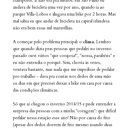
transporte. E não era pra menos: em São Paulo eu
andava de bicicleta uma vez por ano, quando ia ao
parque Villa-Lobos e alugava uma bike por 2 horas. Mas
mal sabia eu que andar de bicicleta na capital irlandesa
não era bem essas mil maravilhas.
A começar pelo problema principal: o
clima
. Lembro
que quando dizia pras pessoas que pedalei no inverno
passado ouvi vários "que corajosa!", "nossa, parabéns" e
eu não entendia o porquê. Sim, chovia às vezes,
ventava bastante, mas nada que me impedisse de pedalar
pro trabalho - dava pra contar nos dedos de uma mão
os dias em que precisei deixar a bike em casa por causa
das condições climáticas.
Só que aí chegou o inverno 2014/15 e pude entender a
surpresa das pessoas com a minha "coragem": que difícil
pedalar nessa estação esse ano! Não por causa do frio
(apesar dos dedos doerem de frio mesmo usando duas