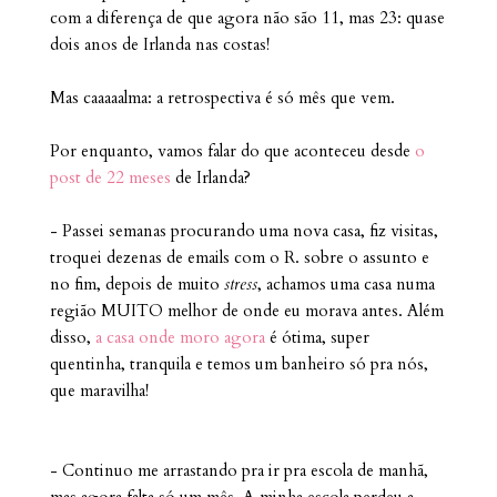
com a diferença de que agora não são 11, mas 23: quase
dois anos de Irlanda nas costas!
Mas caaaaalma: a retrospectiva é só mês que vem.
Por enquanto, vamos falar do que aconteceu desde
o
post de 22 meses
de Irlanda?
- Passei semanas procurando uma nova casa, fiz visitas,
troquei dezenas de emails com o R. sobre o assunto e
no fim, depois de muito
stress
, achamos uma casa numa
região MUITO melhor de onde eu morava antes. Além
disso,
a casa onde moro agora
é ótima, super
quentinha, tranquila e temos um banheiro só pra nós,
que maravilha!
- Continuo me arrastando pra ir pra escola de manhã,
mas agora falta só um mês. A minha escola perdeu a