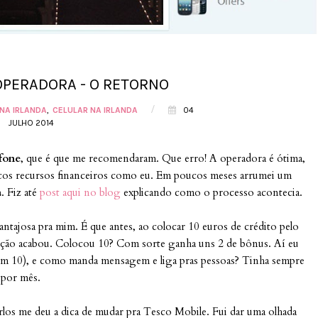
PERADORA - O RETORNO
/
NA IRLANDA
CELULAR NA IRLANDA
04
JULHO 2014
fone
, que é que me recomendaram. Que erro! A operadora é ótima,
os recursos financeiros como eu. Em poucos meses arrumei um
a
. Fiz até
post aqui no blog
explicando como o processo acontecia.
ntajosa pra mim. É que antes, ao colocar 10 euros de crédito pelo
oção acabou. Colocou 10? Com sorte ganha uns 2 de bônus. Aí eu
bém 10), e como manda mensagem e liga pras pessoas? Tinha sempre
o por mês.
rlos me deu a dica de mudar pra Tesco Mobile. Fui dar uma olhada