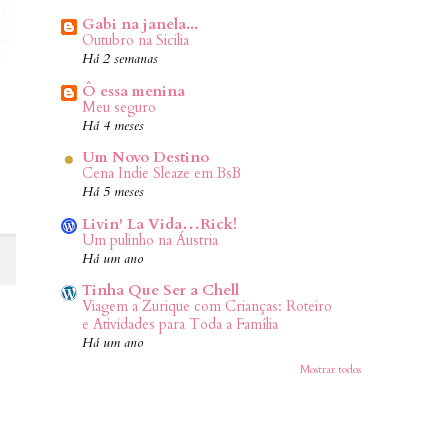
Gabi na janela...
Outubro na Sicilia
Há 2 semanas
Ô essa menina
Meu seguro
Há 4 meses
Um Novo Destino
Cena Indie Sleaze em BsB
Há 5 meses
Livin' La Vida…Rick!
Um pulinho na Áustria
Há um ano
Tinha Que Ser a Chell
Viagem a Zurique com Crianças: Roteiro
e Atividades para Toda a Família
Há um ano
Mostrar todos