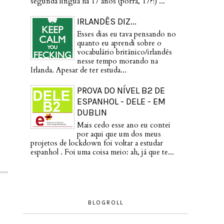
segunda língua há 17 anos (porra, 17?!) ...
IRLANDÊS DIZ...
Esses dias eu tava pensando no
quanto eu aprendi sobre o
vocabulário britânico/irlandês
nesse tempo morando na
Irlanda. Apesar de ter estuda...
PROVA DO NÍVEL B2 DE
ESPANHOL - DELE - EM
DUBLIN
Mais cedo esse ano eu contei
por aqui que um dos meus
projetos de lockdown foi voltar a estudar
espanhol . Foi uma coisa meio: ah, já que te...
BLOGROLL