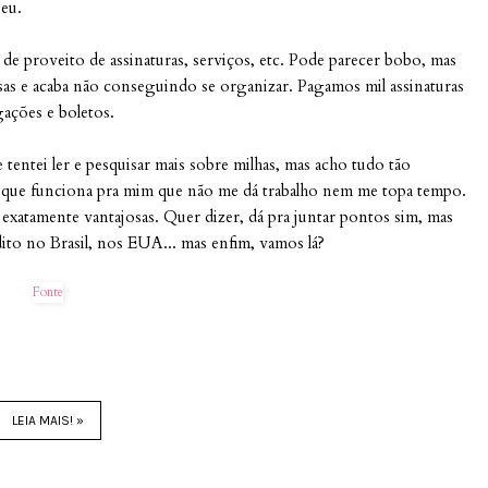
eu.
de proveito de assinaturas, serviços, etc. Pode parecer bobo, mas
isas e acaba não conseguindo se organizar. Pagamos mil assinaturas
gações e boletos.
entei ler e pesquisar mais sobre milhas, mas acho tudo tão
o que funciona pra mim que não me dá trabalho nem me topa tempo.
 exatamente vantajosas. Quer dizer, dá pra juntar pontos sim, mas
dito no Brasil, nos EUA... mas enfim, vamos lá?
Fonte
LEIA MAIS! »