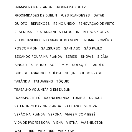
PRIMAVERA NA IRLANDA
PROGRAMAS DE TV
PROXIMIDADES DE DUBLIN
PUBS IRLANDESES
QATAR
QUIOTO
REFLEXÕES
REINO UNIDO
RENOVAÇÃO DE VISTO
RESENHAS
RESTAURANTES EM DUBLIN
RETROSPECTIVA
RIO DE JANEIRO
RIO GRANDE DO NORTE
ROMA
ROMÊNIA
ROSCOMMON
SALZBURGO
SANTIAGO
SÃO PAULO
SECANDO ROUPA NA IRLANDA
SÉRIES
SHOWS
SICÍLIA
SINGAPURA
SLIGO
SOBRE MIM
SOTAQUE IRLANDÊS
SUDESTE ASIÁTICO
SUÉCIA
SUÍÇA
SUL DO BRASIL
TAILÂNDIA
TATUAGENS
TÓQUIO
TRABALHO VOLUNTÁRIO EM DUBLIN
TRANSPORTE PÚBLICO NA IRLANDA
TUNÍSIA
URUGUAI
VALENTINE'S DAY NA IRLANDA
VATICANO
VENEZA
VERÃO NA IRLANDA
VERONA
VIAGEM COM BEBÊ
VIDA DE PROFESSORA
VIENA
VIETNÃ
WASHINGTON
WATERFORD
WEXFORD
WICKLOW