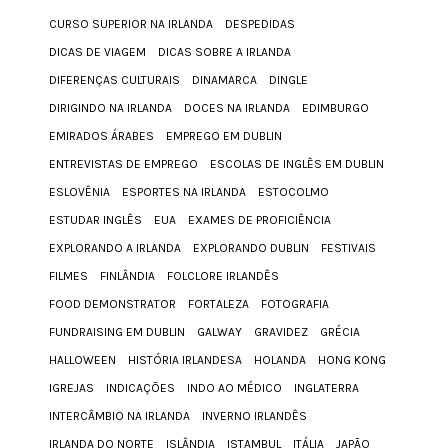
CURSO SUPERIOR NA IRLANDA
DESPEDIDAS
DICAS DE VIAGEM
DICAS SOBRE A IRLANDA
DIFERENÇAS CULTURAIS
DINAMARCA
DINGLE
DIRIGINDO NA IRLANDA
DOCES NA IRLANDA
EDIMBURGO
EMIRADOS ÁRABES
EMPREGO EM DUBLIN
ENTREVISTAS DE EMPREGO
ESCOLAS DE INGLÊS EM DUBLIN
ESLOVÊNIA
ESPORTES NA IRLANDA
ESTOCOLMO
ESTUDAR INGLÊS
EUA
EXAMES DE PROFICIÊNCIA
EXPLORANDO A IRLANDA
EXPLORANDO DUBLIN
FESTIVAIS
FILMES
FINLÂNDIA
FOLCLORE IRLANDÊS
FOOD DEMONSTRATOR
FORTALEZA
FOTOGRAFIA
FUNDRAISING EM DUBLIN
GALWAY
GRAVIDEZ
GRÉCIA
HALLOWEEN
HISTÓRIA IRLANDESA
HOLANDA
HONG KONG
IGREJAS
INDICAÇÕES
INDO AO MÉDICO
INGLATERRA
INTERCÂMBIO NA IRLANDA
INVERNO IRLANDÊS
IRLANDA DO NORTE
ISLÂNDIA
ISTAMBUL
ITÁLIA
JAPÃO