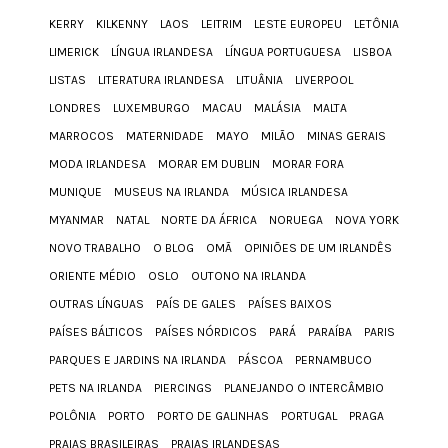
KERRY
KILKENNY
LAOS
LEITRIM
LESTE EUROPEU
LETÔNIA
LIMERICK
LÍNGUA IRLANDESA
LÍNGUA PORTUGUESA
LISBOA
LISTAS
LITERATURA IRLANDESA
LITUÂNIA
LIVERPOOL
LONDRES
LUXEMBURGO
MACAU
MALÁSIA
MALTA
MARROCOS
MATERNIDADE
MAYO
MILÃO
MINAS GERAIS
MODA IRLANDESA
MORAR EM DUBLIN
MORAR FORA
MUNIQUE
MUSEUS NA IRLANDA
MÚSICA IRLANDESA
MYANMAR
NATAL
NORTE DA ÁFRICA
NORUEGA
NOVA YORK
NOVO TRABALHO
O BLOG
OMÃ
OPINIÕES DE UM IRLANDÊS
ORIENTE MÉDIO
OSLO
OUTONO NA IRLANDA
OUTRAS LÍNGUAS
PAÍS DE GALES
PAÍSES BAIXOS
PAÍSES BÁLTICOS
PAÍSES NÓRDICOS
PARÁ
PARAÍBA
PARIS
PARQUES E JARDINS NA IRLANDA
PÁSCOA
PERNAMBUCO
PETS NA IRLANDA
PIERCINGS
PLANEJANDO O INTERCÂMBIO
POLÔNIA
PORTO
PORTO DE GALINHAS
PORTUGAL
PRAGA
PRAIAS BRASILEIRAS
PRAIAS IRLANDESAS