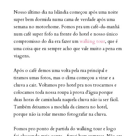
Nosso último dia na Islândia começou após uma noite
super bem dormida numa cama de verdade após uma
semana no motorhome. Fomos pra um café-da-manhã
num café super fofo na frente do hotel e nosso único
compromisso do dia era fazer um
walking tour
, que é
uma coisa que eu sempre acho que vale muito a pena em
viagens.
Após o café demos uma volta pela rua principal e
tiramos umas fotos, mas o clima começou a virar e a
chuva a cair. Voltamos pro hotel pra nos trocarmos e
colocamos toda nossa roupa à prova d'água porque
duas horas de caminhada naquela chuva não ia ser fácil.
Também deixamos a mochila da câmera no hotel,
porque não ia rolar mesmo fotografar na chuva.
Fomos pro ponto de partida do walking tour e logo
foi chegando mais gente - fiquei bem surpresa. Não era