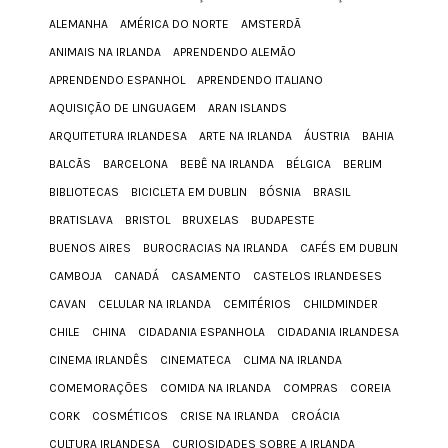
ALEMANHA
AMÉRICA DO NORTE
AMSTERDÃ
ANIMAIS NA IRLANDA
APRENDENDO ALEMÃO
APRENDENDO ESPANHOL
APRENDENDO ITALIANO
AQUISIÇÃO DE LINGUAGEM
ARAN ISLANDS
ARQUITETURA IRLANDESA
ARTE NA IRLANDA
ÁUSTRIA
BAHIA
BALCÃS
BARCELONA
BEBÊ NA IRLANDA
BÉLGICA
BERLIM
BIBLIOTECAS
BICICLETA EM DUBLIN
BÓSNIA
BRASIL
BRATISLAVA
BRISTOL
BRUXELAS
BUDAPESTE
BUENOS AIRES
BUROCRACIAS NA IRLANDA
CAFÉS EM DUBLIN
CAMBOJA
CANADÁ
CASAMENTO
CASTELOS IRLANDESES
CAVAN
CELULAR NA IRLANDA
CEMITÉRIOS
CHILDMINDER
CHILE
CHINA
CIDADANIA ESPANHOLA
CIDADANIA IRLANDESA
CINEMA IRLANDÊS
CINEMATECA
CLIMA NA IRLANDA
COMEMORAÇÕES
COMIDA NA IRLANDA
COMPRAS
COREIA
CORK
COSMÉTICOS
CRISE NA IRLANDA
CROÁCIA
CULTURA IRLANDESA
CURIOSIDADES SOBRE A IRLANDA