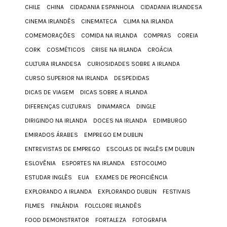
CHILE
CHINA
CIDADANIA ESPANHOLA
CIDADANIA IRLANDESA
CINEMA IRLANDÊS
CINEMATECA
CLIMA NA IRLANDA
COMEMORAÇÕES
COMIDA NA IRLANDA
COMPRAS
COREIA
CORK
COSMÉTICOS
CRISE NA IRLANDA
CROÁCIA
CULTURA IRLANDESA
CURIOSIDADES SOBRE A IRLANDA
CURSO SUPERIOR NA IRLANDA
DESPEDIDAS
DICAS DE VIAGEM
DICAS SOBRE A IRLANDA
DIFERENÇAS CULTURAIS
DINAMARCA
DINGLE
DIRIGINDO NA IRLANDA
DOCES NA IRLANDA
EDIMBURGO
EMIRADOS ÁRABES
EMPREGO EM DUBLIN
ENTREVISTAS DE EMPREGO
ESCOLAS DE INGLÊS EM DUBLIN
ESLOVÊNIA
ESPORTES NA IRLANDA
ESTOCOLMO
ESTUDAR INGLÊS
EUA
EXAMES DE PROFICIÊNCIA
EXPLORANDO A IRLANDA
EXPLORANDO DUBLIN
FESTIVAIS
FILMES
FINLÂNDIA
FOLCLORE IRLANDÊS
FOOD DEMONSTRATOR
FORTALEZA
FOTOGRAFIA