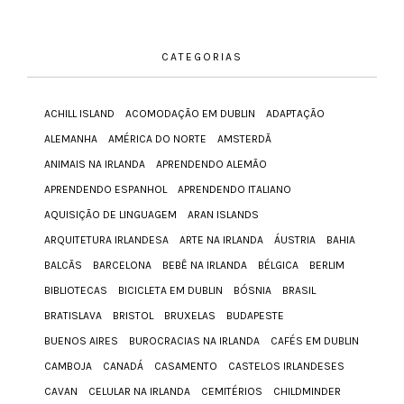
CATEGORIAS
ACHILL ISLAND
ACOMODAÇÃO EM DUBLIN
ADAPTAÇÃO
ALEMANHA
AMÉRICA DO NORTE
AMSTERDÃ
ANIMAIS NA IRLANDA
APRENDENDO ALEMÃO
APRENDENDO ESPANHOL
APRENDENDO ITALIANO
AQUISIÇÃO DE LINGUAGEM
ARAN ISLANDS
ARQUITETURA IRLANDESA
ARTE NA IRLANDA
ÁUSTRIA
BAHIA
BALCÃS
BARCELONA
BEBÊ NA IRLANDA
BÉLGICA
BERLIM
BIBLIOTECAS
BICICLETA EM DUBLIN
BÓSNIA
BRASIL
BRATISLAVA
BRISTOL
BRUXELAS
BUDAPESTE
BUENOS AIRES
BUROCRACIAS NA IRLANDA
CAFÉS EM DUBLIN
CAMBOJA
CANADÁ
CASAMENTO
CASTELOS IRLANDESES
CAVAN
CELULAR NA IRLANDA
CEMITÉRIOS
CHILDMINDER