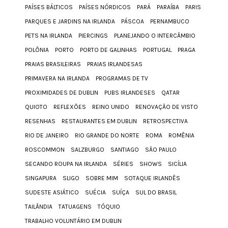
PAÍSES BÁLTICOS
PAÍSES NÓRDICOS
PARÁ
PARAÍBA
PARIS
PARQUES E JARDINS NA IRLANDA
PÁSCOA
PERNAMBUCO
PETS NA IRLANDA
PIERCINGS
PLANEJANDO O INTERCÂMBIO
POLÔNIA
PORTO
PORTO DE GALINHAS
PORTUGAL
PRAGA
PRAIAS BRASILEIRAS
PRAIAS IRLANDESAS
PRIMAVERA NA IRLANDA
PROGRAMAS DE TV
PROXIMIDADES DE DUBLIN
PUBS IRLANDESES
QATAR
QUIOTO
REFLEXÕES
REINO UNIDO
RENOVAÇÃO DE VISTO
RESENHAS
RESTAURANTES EM DUBLIN
RETROSPECTIVA
RIO DE JANEIRO
RIO GRANDE DO NORTE
ROMA
ROMÊNIA
ROSCOMMON
SALZBURGO
SANTIAGO
SÃO PAULO
SECANDO ROUPA NA IRLANDA
SÉRIES
SHOWS
SICÍLIA
SINGAPURA
SLIGO
SOBRE MIM
SOTAQUE IRLANDÊS
SUDESTE ASIÁTICO
SUÉCIA
SUÍÇA
SUL DO BRASIL
TAILÂNDIA
TATUAGENS
TÓQUIO
TRABALHO VOLUNTÁRIO EM DUBLIN