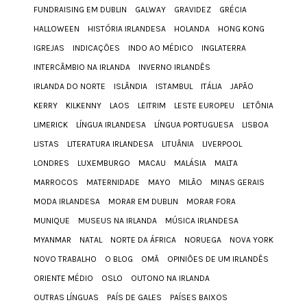
FUNDRAISING EM DUBLIN
GALWAY
GRAVIDEZ
GRÉCIA
HALLOWEEN
HISTÓRIA IRLANDESA
HOLANDA
HONG KONG
IGREJAS
INDICAÇÕES
INDO AO MÉDICO
INGLATERRA
INTERCÂMBIO NA IRLANDA
INVERNO IRLANDÊS
IRLANDA DO NORTE
ISLÂNDIA
ISTAMBUL
ITÁLIA
JAPÃO
KERRY
KILKENNY
LAOS
LEITRIM
LESTE EUROPEU
LETÔNIA
LIMERICK
LÍNGUA IRLANDESA
LÍNGUA PORTUGUESA
LISBOA
LISTAS
LITERATURA IRLANDESA
LITUÂNIA
LIVERPOOL
LONDRES
LUXEMBURGO
MACAU
MALÁSIA
MALTA
MARROCOS
MATERNIDADE
MAYO
MILÃO
MINAS GERAIS
MODA IRLANDESA
MORAR EM DUBLIN
MORAR FORA
MUNIQUE
MUSEUS NA IRLANDA
MÚSICA IRLANDESA
MYANMAR
NATAL
NORTE DA ÁFRICA
NORUEGA
NOVA YORK
NOVO TRABALHO
O BLOG
OMÃ
OPINIÕES DE UM IRLANDÊS
ORIENTE MÉDIO
OSLO
OUTONO NA IRLANDA
OUTRAS LÍNGUAS
PAÍS DE GALES
PAÍSES BAIXOS