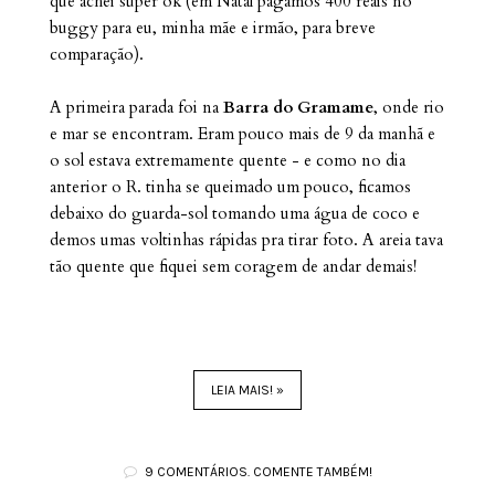
que achei super ok (em Natal pagamos 400 reais no
buggy para eu, minha mãe e irmão, para breve
comparação).
A primeira parada foi na
Barra do Gramame
, onde rio
e mar se encontram. Eram pouco mais de 9 da manhã e
o sol estava extremamente quente - e como no dia
anterior o R. tinha se queimado um pouco, ficamos
debaixo do guarda-sol tomando uma água de coco e
demos umas voltinhas rápidas pra tirar foto. A areia tava
tão quente que fiquei sem coragem de andar demais!
LEIA MAIS! »
9 COMENTÁRIOS. COMENTE TAMBÉM!