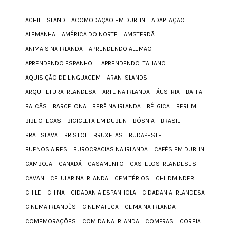
ACHILL ISLAND
ACOMODAÇÃO EM DUBLIN
ADAPTAÇÃO
ALEMANHA
AMÉRICA DO NORTE
AMSTERDÃ
ANIMAIS NA IRLANDA
APRENDENDO ALEMÃO
APRENDENDO ESPANHOL
APRENDENDO ITALIANO
AQUISIÇÃO DE LINGUAGEM
ARAN ISLANDS
ARQUITETURA IRLANDESA
ARTE NA IRLANDA
ÁUSTRIA
BAHIA
BALCÃS
BARCELONA
BEBÊ NA IRLANDA
BÉLGICA
BERLIM
BIBLIOTECAS
BICICLETA EM DUBLIN
BÓSNIA
BRASIL
BRATISLAVA
BRISTOL
BRUXELAS
BUDAPESTE
BUENOS AIRES
BUROCRACIAS NA IRLANDA
CAFÉS EM DUBLIN
CAMBOJA
CANADÁ
CASAMENTO
CASTELOS IRLANDESES
CAVAN
CELULAR NA IRLANDA
CEMITÉRIOS
CHILDMINDER
CHILE
CHINA
CIDADANIA ESPANHOLA
CIDADANIA IRLANDESA
CINEMA IRLANDÊS
CINEMATECA
CLIMA NA IRLANDA
COMEMORAÇÕES
COMIDA NA IRLANDA
COMPRAS
COREIA