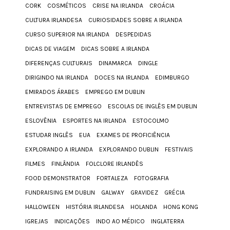
CORK
COSMÉTICOS
CRISE NA IRLANDA
CROÁCIA
CULTURA IRLANDESA
CURIOSIDADES SOBRE A IRLANDA
CURSO SUPERIOR NA IRLANDA
DESPEDIDAS
DICAS DE VIAGEM
DICAS SOBRE A IRLANDA
DIFERENÇAS CULTURAIS
DINAMARCA
DINGLE
DIRIGINDO NA IRLANDA
DOCES NA IRLANDA
EDIMBURGO
EMIRADOS ÁRABES
EMPREGO EM DUBLIN
ENTREVISTAS DE EMPREGO
ESCOLAS DE INGLÊS EM DUBLIN
ESLOVÊNIA
ESPORTES NA IRLANDA
ESTOCOLMO
ESTUDAR INGLÊS
EUA
EXAMES DE PROFICIÊNCIA
EXPLORANDO A IRLANDA
EXPLORANDO DUBLIN
FESTIVAIS
FILMES
FINLÂNDIA
FOLCLORE IRLANDÊS
FOOD DEMONSTRATOR
FORTALEZA
FOTOGRAFIA
FUNDRAISING EM DUBLIN
GALWAY
GRAVIDEZ
GRÉCIA
HALLOWEEN
HISTÓRIA IRLANDESA
HOLANDA
HONG KONG
IGREJAS
INDICAÇÕES
INDO AO MÉDICO
INGLATERRA