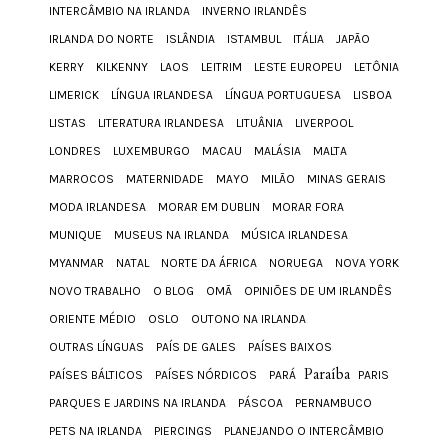
INTERCÂMBIO NA IRLANDA
INVERNO IRLANDÊS
IRLANDA DO NORTE
ISLÂNDIA
ISTAMBUL
ITÁLIA
JAPÃO
KERRY
KILKENNY
LAOS
LEITRIM
LESTE EUROPEU
LETÔNIA
LIMERICK
LÍNGUA IRLANDESA
LÍNGUA PORTUGUESA
LISBOA
LISTAS
LITERATURA IRLANDESA
LITUÂNIA
LIVERPOOL
LONDRES
LUXEMBURGO
MACAU
MALÁSIA
MALTA
MARROCOS
MATERNIDADE
MAYO
MILÃO
MINAS GERAIS
MODA IRLANDESA
MORAR EM DUBLIN
MORAR FORA
MUNIQUE
MUSEUS NA IRLANDA
MÚSICA IRLANDESA
MYANMAR
NATAL
NORTE DA ÁFRICA
NORUEGA
NOVA YORK
NOVO TRABALHO
O BLOG
OMÃ
OPINIÕES DE UM IRLANDÊS
ORIENTE MÉDIO
OSLO
OUTONO NA IRLANDA
OUTRAS LÍNGUAS
PAÍS DE GALES
PAÍSES BAIXOS
Paraíba
PAÍSES BÁLTICOS
PAÍSES NÓRDICOS
PARÁ
PARIS
PARQUES E JARDINS NA IRLANDA
PÁSCOA
PERNAMBUCO
PETS NA IRLANDA
PIERCINGS
PLANEJANDO O INTERCÂMBIO