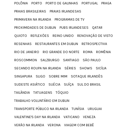
POLÔNIA
PORTO
PORTO DE GALINHAS
PORTUGAL
PRAGA
PRAIAS BRASILEIRAS
PRAIAS IRLANDESAS
PRIMAVERA NA IRLANDA
PROGRAMAS DE TV
PROXIMIDADES DE DUBLIN
PUBS IRLANDESES
QATAR
QUIOTO
REFLEXÕES
REINO UNIDO
RENOVAÇÃO DE VISTO
RESENHAS
RESTAURANTES EM DUBLIN
RETROSPECTIVA
RIO DE JANEIRO
RIO GRANDE DO NORTE
ROMA
ROMÊNIA
ROSCOMMON
SALZBURGO
SANTIAGO
SÃO PAULO
SECANDO ROUPA NA IRLANDA
SÉRIES
SHOWS
SICÍLIA
SINGAPURA
SLIGO
SOBRE MIM
SOTAQUE IRLANDÊS
SUDESTE ASIÁTICO
SUÉCIA
SUÍÇA
SUL DO BRASIL
TAILÂNDIA
TATUAGENS
TÓQUIO
TRABALHO VOLUNTÁRIO EM DUBLIN
TRANSPORTE PÚBLICO NA IRLANDA
TUNÍSIA
URUGUAI
VALENTINE'S DAY NA IRLANDA
VATICANO
VENEZA
VERÃO NA IRLANDA
VERONA
VIAGEM COM BEBÊ