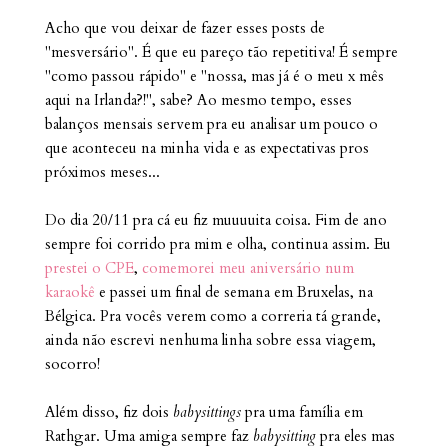
Acho que vou deixar de fazer esses posts de
"mesversário". É que eu pareço tão repetitiva! É sempre
"como passou rápido" e "nossa, mas já é o meu x mês
aqui na Irlanda?!", sabe? Ao mesmo tempo, esses
balanços mensais servem pra eu analisar um pouco o
que aconteceu na minha vida e as expectativas pros
próximos meses...
Do dia 20/11 pra cá eu fiz muuuuita coisa. Fim de ano
sempre foi corrido pra mim e olha, continua assim. Eu
prestei o CPE
,
comemorei meu aniversário num
karaokê
e passei um final de semana em Bruxelas, na
Bélgica. Pra vocês verem como a correria tá grande,
ainda não escrevi nenhuma linha sobre essa viagem,
socorro!
Além disso, fiz dois
babysittings
pra uma família em
Rathgar. Uma amiga sempre faz
babysitting
pra eles mas