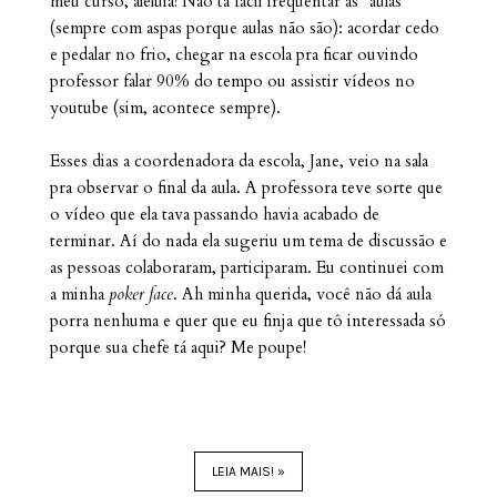
meu curso, aleluia! Não tá fácil frequentar as "aulas"
(sempre com aspas porque aulas não são): acordar cedo
e pedalar no frio, chegar na escola pra ficar ouvindo
professor falar 90% do tempo ou assistir vídeos no
youtube (sim, acontece sempre).
Esses dias a coordenadora da escola, Jane, veio na sala
pra observar o final da aula. A professora teve sorte que
o vídeo que ela tava passando havia acabado de
terminar. Aí do nada ela sugeriu um tema de discussão e
as pessoas colaboraram, participaram. Eu continuei com
a minha
poker face
. Ah minha querida, você não dá aula
porra nenhuma e quer que eu finja que tô interessada só
porque sua chefe tá aqui? Me poupe!
LEIA MAIS! »