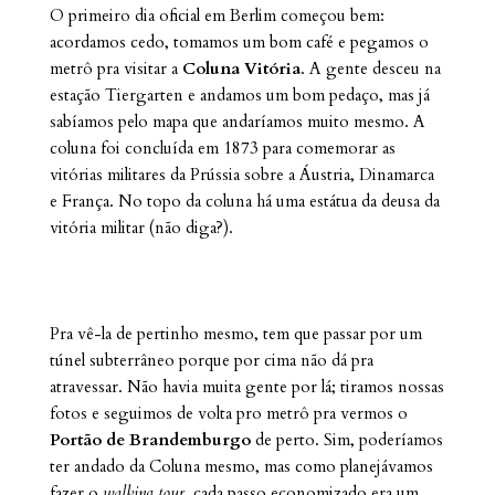
O primeiro dia oficial em Berlim começou bem:
acordamos cedo, tomamos um bom café e pegamos o
metrô pra visitar a
Coluna Vitória
. A gente desceu na
estação Tiergarten e andamos um bom pedaço, mas já
sabíamos pelo mapa que andaríamos muito mesmo. A
coluna
foi concluída em 1873 para comemorar as
vitórias militares da Prússia sobre a Áustria, Dinamarca
e França. No topo da coluna há uma estátua da deusa da
vitória militar (não diga?).
Pra vê-la de pertinho mesmo, tem que passar por um
túnel subterrâneo porque por cima não dá pra
atravessar. Não havia muita gente por lá; tiramos nossas
fotos e seguimos de volta pro metrô pra vermos o
Portão de Brandemburgo
de perto. Sim, poderíamos
ter andado da Coluna mesmo, mas como planejávamos
fazer o
walking tour
, cada passo economizado era um