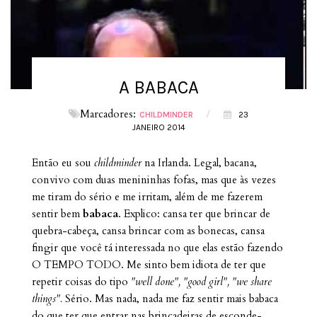
A BABACA
Marcadores:
/
CHILDMINDER
23
JANEIRO 2014
Então eu sou
childminder
na Irlanda. Legal, bacana,
convivo com duas menininhas fofas, mas que às vezes
me tiram do sério e me irritam, além de me fazerem
sentir bem
babaca
. Explico: cansa ter que brincar de
quebra-cabeça, cansa brincar com as bonecas, cansa
fingir que você tá interessada no que elas estão fazendo
O TEMPO TODO. Me sinto bem idiota de ter que
repetir coisas do tipo
"well done", "good girl", "we share
things".
Sério. Mas nada, nada me faz sentir mais babaca
do que ter que entrar nas brincadeiras de esconde-