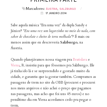
Marcadores:
/
ÁUSTRIA
SALZBURGO
17 JANEIRO 2014
Sabe aquela música "Era uma vez" da dupla Sandy e
Júnior?
"Era uma vez um lugarzinho no meio do nada, com
sabor de chocolate e cheiro de terra molhada"
? É mais ou
menos assim que eu descreveria
Salzburgo
, na
Áustria.
Quando planejávamos nossa viagem pra
Bratislava
e
Viena
, R. insistiu para que fôssemos pra Salzburgo. Ele
já tinha ido lá e se surpreendido e gostado muito da
cidade, e garantiu que ia gostar também. Compramos as
passagens de trem no site da OBB (procurei e procurei
nos meus arquivos e não achei o preço que pagamos
nas passagens, mas acho que foi uns 45 euros) e no
penúltimo dia em Viena acordamos cedo pra pegar o
trem.