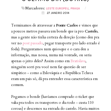
Marcadores:
/
LESTE EUROPEU
PRAGA
27 JANEIRO 2014
Terminamos de atravessar a
Ponte Carlos
e vimos que
a poucos metros passava um bonde que ia pro
Castelo
,
mas a gente não tinha certeza da direção (como deu pra
ver no
post passado
, pegar transporte pro lado errado é
foda). Perguntamos num quiosque e o cara deu a
informação, mas nossa, numa má vontade, ou seria
apenas o jeito deles? Assim como em
Bratislava
,
ninguém sorri pra você nem faz questão de ser
simpático - como a Eslováquia e a República Tcheca
eram um pais só, dá pra entender essa característica em
comum.
Pegamos o bonde (havíamos comprado o ticket que
valia pra todos os transportes o dia todo - custa 110
coroas) e descemos na entrada do castelo. Havia muitos