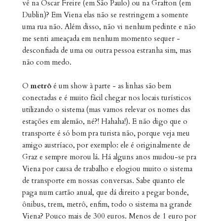
vê na Oscar Freire (em São Paulo) ou na Grafton (em
Dublin)? Em Viena elas não se restringem a somente
uma rua não. Além disso, não
vi nenhum p
edinte e não
me senti ameaçada em nenhum momento sequer -
desconfiada de uma ou outra pessoa estranha sim, mas
não com medo.
O
metrô
é um show à parte - as linhas são bem
conectadas e é muito fácil chegar nos locais turísticos
utilizando o sistema (mas vamos relevar os nomes das
estações em alemão, né?! Hahaha!). E não digo que o
transporte é só bom pra turista não, porque veja meu
amigo austríaco, por exemplo: ele é originalmente de
Graz e sempre morou lá. Há alguns anos mudou-se pra
Viena por causa de trabalho e elogiou muito o sistema
de transporte em nossas conversas. Sabe quanto ele
paga num cartão anual, que dá direito a pegar bonde,
ônibus, trem, metrô, enfim, todo o sistema na grande
Viena? Pouco mais de 300 euros. Menos de 1 euro por