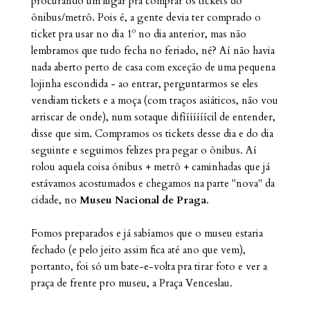
procurando um lugar pra comprar os tickets do
ônibus/metrô. Pois é, a gente devia ter comprado o
ticket pra usar no dia 1º no dia anterior, mas não
lembramos que tudo fecha no feriado, né? Aí não havia
nada aberto perto de casa com exceção de uma pequena
lojinha escondida - ao entrar, perguntarmos se eles
vendiam tickets e a moça (com traços asiáticos, não vou
arriscar de onde), num sotaque difííííííícil de entender,
disse que sim. Compramos os tickets desse dia e do dia
seguinte e seguimos felizes pra pegar o ônibus. Aí
rolou aquela coisa ônibus + metrô + caminhadas que já
estávamos acostumados e chegamos na parte "nova" da
cidade, no
Museu Nacional de Praga
.
Fomos preparados e já sabíamos que o museu estaria
fechado (e pelo jeito assim fica até ano que vem),
portanto, foi só um bate-e-volta pra tirar foto e ver a
praça de frente pro museu, a Praça Venceslau.