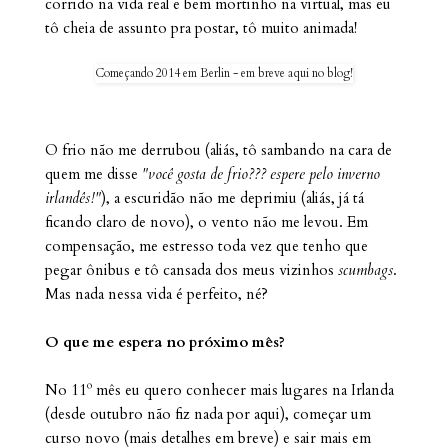
corrido na vida real e bem mortinho na virtual, mas eu
tô cheia de assunto pra postar, tô muito animada!
Começando 2014 em Berlin - em breve aqui no blog!
O frio não me derrubou (aliás, tô sambando na cara de
quem me disse
"você gosta de frio??? espere pelo inverno
irlandês!"
), a escuridão não me deprimiu (aliás, já tá
ficando claro de novo), o vento não me levou. Em
compensação, me estresso toda vez que tenho que
pegar ônibus e tô cansada dos meus vizinhos
scumbags
.
Mas nada nessa vida é perfeito, né?
O que m
e espera no próximo mês?
No 11º mês eu quero conhecer mais lugares na Irlanda
(desde outubro não fiz nada por aqui), começar um
curso novo (mais detalhes em breve) e sair mais em