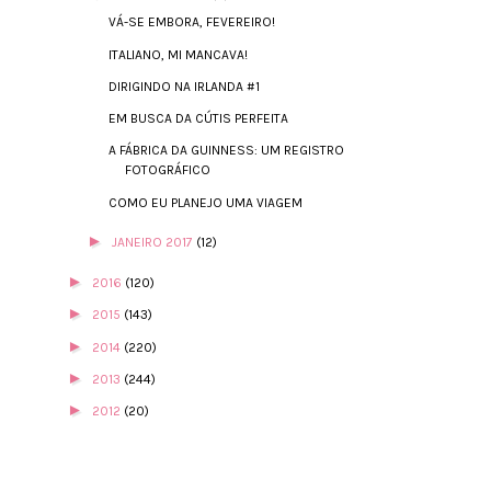
VÁ-SE EMBORA, FEVEREIRO!
ITALIANO, MI MANCAVA!
DIRIGINDO NA IRLANDA #1
EM BUSCA DA CÚTIS PERFEITA
A FÁBRICA DA GUINNESS: UM REGISTRO
FOTOGRÁFICO
COMO EU PLANEJO UMA VIAGEM
►
JANEIRO 2017
(12)
►
2016
(120)
►
2015
(143)
►
2014
(220)
►
2013
(244)
►
2012
(20)