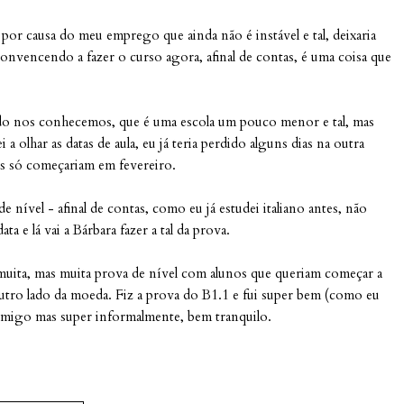
 por causa do meu emprego que ainda não é instável e tal, deixaria
onvencendo a fazer o curso agora, afinal de contas, é uma coisa que
ndo nos conhecemos, que é uma escola um pouco menor e tal, mas
 olhar as datas de aula, eu já teria perdido alguns dias na outra
as só começariam em fevereiro.
nível - afinal de contas, como eu já estudei italiano antes, não
 e lá vai a Bárbara fazer a tal da prova.
z muita, mas muita prova de nível com alunos que queriam começar a
outro lado da moeda. Fiz a prova do B1.1 e fui super bem (como eu
migo mas super informalmente, bem tranquilo.