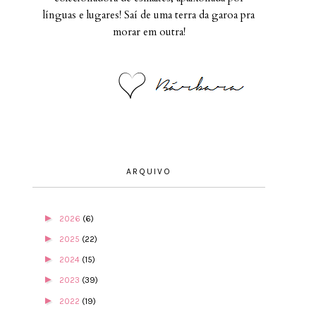
línguas e lugares! Saí de uma terra da garoa pra
morar em outra!
ARQUIVO
►
2026
(6)
►
2025
(22)
►
2024
(15)
►
2023
(39)
►
2022
(19)