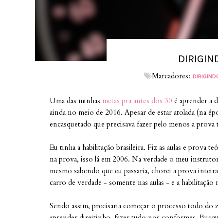
DIRIGIN
Marcadores:
DIRIGIND
Uma das minhas
metas pra antes dos 30
é aprender a di
ainda no meio de 2016. Apesar de estar atolada (na ép
encasquetado que precisava fazer pelo menos a prova 
Eu tinha a habilitação brasileira. Fiz as aulas e prova teó
na prova, isso lá em 2006. Na verdade o meu instrutor
mesmo sabendo que eu passaria, chorei a prova inteira
carro de verdade - somente nas aulas - e a habilitação 
Sendo assim, precisaria começar o processo todo do ze
aprender direitinho, fazer tudo nos conformes. Busque