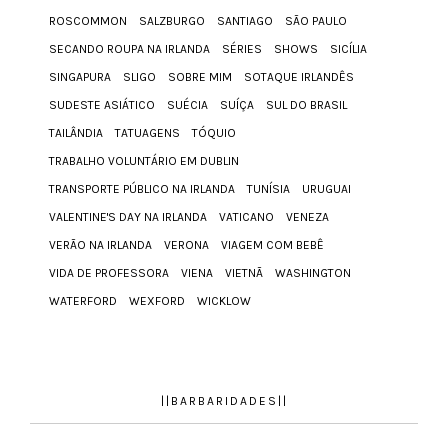
ROSCOMMON
SALZBURGO
SANTIAGO
SÃO PAULO
SECANDO ROUPA NA IRLANDA
SÉRIES
SHOWS
SICÍLIA
SINGAPURA
SLIGO
SOBRE MIM
SOTAQUE IRLANDÊS
SUDESTE ASIÁTICO
SUÉCIA
SUÍÇA
SUL DO BRASIL
TAILÂNDIA
TATUAGENS
TÓQUIO
TRABALHO VOLUNTÁRIO EM DUBLIN
TRANSPORTE PÚBLICO NA IRLANDA
TUNÍSIA
URUGUAI
VALENTINE'S DAY NA IRLANDA
VATICANO
VENEZA
VERÃO NA IRLANDA
VERONA
VIAGEM COM BEBÊ
VIDA DE PROFESSORA
VIENA
VIETNÃ
WASHINGTON
WATERFORD
WEXFORD
WICKLOW
||BARBARIDADES||