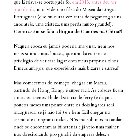
que lá falava-se português foi
em 2013, antes deu vir
pra Irlanda,
num vídeo no falecido Museu da Língua
Portuguesa (que fui outra vez antes de pegar fogo uns
anos atrás, uma tristeza, uma perda muito grande!).
Como assim se fala a língua de Camões na China?!
Naquela época eu jamais poderia imaginar, nem nos
meus sonhos mais loucos, que um dia eu teria o
privilégio de ver esse lugar com meus próprios olhos.
E meus amigos, que experiência mais bizarra e surreal!
Mas comecemos do começo: chegar em Macau,
partindo de Hong Kong, é super fácil. As cidades ficam
a mais ou menos 1h de distância de ferry (e daqui a
poucos meses uma ponte entre os dois lugares será
inaugurada, se já não foi!) e é bem fácil chegar no
terminal e comprar o ticket. Nós mal subimos no andar
onde se encontram as bilheterias e já veio uma mulher
nos direcionando pro guichê da empresa deles, e