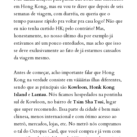
em Hong Kong, mas eu vou te dizer que depois de seis
semanas de viagem, com diarréia, eu queria que o
tempo passasse rápido pra voltar pra casa logo! Não que
eu não tenha curtido HK; pelo contrário! Mas,
honestamente, no nosso último dia por exemplo já
estávamos até um pouco entediados, mas acho que isso
se deve exclusivamente ao fato de já estarmos cansados
da viagem mesmo.
Antes de começar, acho importante falar que Hong
Kong na verdade consiste em váááárias ilhas diferentes,
sendo que as principais são
Kowloon
,
Honk Kong
Island
e
Lantau
. Nós ficamos hospedados na pontinha
sul de Kowloon, no bairro de
Tsim Sha Tsui
, lugar
que super recomendo. Essa parte da cidade é bem mais
chinesa, menos internacional e com ótimo acesso ao
metrô, mercados, lojas, etc. No metrô nós compramos
o tal do Octopus Card, que você compra e já vem com