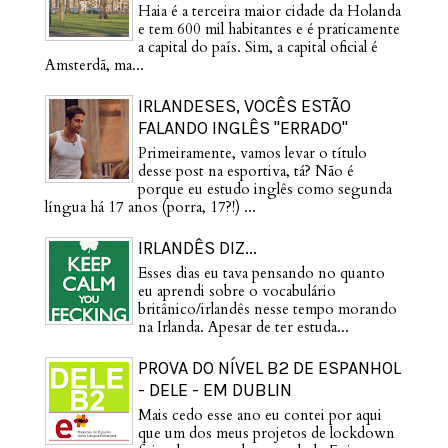
Haia é a terceira maior cidade da Holanda
e tem 600 mil habitantes e é praticamente
a capital do país. Sim, a capital oficial é
Amsterdã, ma...
IRLANDESES, VOCÊS ESTÃO
FALANDO INGLÊS "ERRADO"
Primeiramente, vamos levar o título
desse post na esportiva, tá? Não é
porque eu estudo inglês como segunda
língua há 17 anos (porra, 17?!) ...
IRLANDÊS DIZ...
Esses dias eu tava pensando no quanto
eu aprendi sobre o vocabulário
britânico/irlandês nesse tempo morando
na Irlanda. Apesar de ter estuda...
PROVA DO NÍVEL B2 DE ESPANHOL
- DELE - EM DUBLIN
Mais cedo esse ano eu contei por aqui
que um dos meus projetos de lockdown