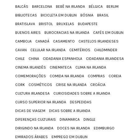
BALCÃS
BARCELONA
BEBÊ NA IRLANDA
BÉLGICA
BERLIM
BIBLIOTECAS
BICICLETA EM DUBLIN
BÓSNIA
BRASIL
BRATISLAVA
BRISTOL
BRUXELAS
BUDAPESTE
BUENOS AIRES
BUROCRACIAS NA IRLANDA
CAFÉS EM DUBLIN
CAMBOJA
CANADÁ
CASAMENTO
CASTELOS IRLANDESES
CAVAN
CELULAR NA IRLANDA
CEMITÉRIOS
CHILDMINDER
CHILE
CHINA
CIDADANIA ESPANHOLA
CIDADANIA IRLANDESA
CINEMA IRLANDÊS
CINEMATECA
CLIMA NA IRLANDA
COMEMORAÇÕES
COMIDA NA IRLANDA
COMPRAS
COREIA
CORK
COSMÉTICOS
CRISE NA IRLANDA
CROÁCIA
CULTURA IRLANDESA
CURIOSIDADES SOBRE A IRLANDA
CURSO SUPERIOR NA IRLANDA
DESPEDIDAS
DICAS DE VIAGEM
DICAS SOBRE A IRLANDA
DIFERENÇAS CULTURAIS
DINAMARCA
DINGLE
DIRIGINDO NA IRLANDA
DOCES NA IRLANDA
EDIMBURGO
EMIRADOS ÁRABES
EMPREGO EM DUBLIN