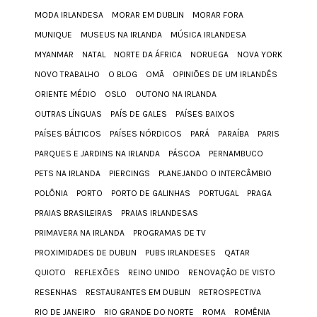
MODA IRLANDESA
MORAR EM DUBLIN
MORAR FORA
MUNIQUE
MUSEUS NA IRLANDA
MÚSICA IRLANDESA
MYANMAR
NATAL
NORTE DA ÁFRICA
NORUEGA
NOVA YORK
NOVO TRABALHO
O BLOG
OMÃ
OPINIÕES DE UM IRLANDÊS
ORIENTE MÉDIO
OSLO
OUTONO NA IRLANDA
OUTRAS LÍNGUAS
PAÍS DE GALES
PAÍSES BAIXOS
PAÍSES BÁLTICOS
PAÍSES NÓRDICOS
PARÁ
PARAÍBA
PARIS
PARQUES E JARDINS NA IRLANDA
PÁSCOA
PERNAMBUCO
PETS NA IRLANDA
PIERCINGS
PLANEJANDO O INTERCÂMBIO
POLÔNIA
PORTO
PORTO DE GALINHAS
PORTUGAL
PRAGA
PRAIAS BRASILEIRAS
PRAIAS IRLANDESAS
PRIMAVERA NA IRLANDA
PROGRAMAS DE TV
PROXIMIDADES DE DUBLIN
PUBS IRLANDESES
QATAR
QUIOTO
REFLEXÕES
REINO UNIDO
RENOVAÇÃO DE VISTO
RESENHAS
RESTAURANTES EM DUBLIN
RETROSPECTIVA
RIO DE JANEIRO
RIO GRANDE DO NORTE
ROMA
ROMÊNIA