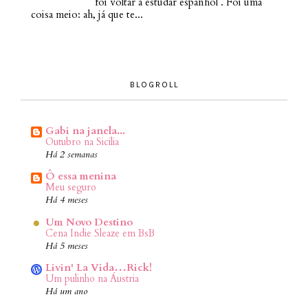
foi voltar a estudar espanhol . Foi uma
coisa meio: ah, já que te...
BLOGROLL
Gabi na janela...
Outubro na Sicilia
Há 2 semanas
Ô essa menina
Meu seguro
Há 4 meses
Um Novo Destino
Cena Indie Sleaze em BsB
Há 5 meses
Livin' La Vida…Rick!
Um pulinho na Áustria
Há um ano