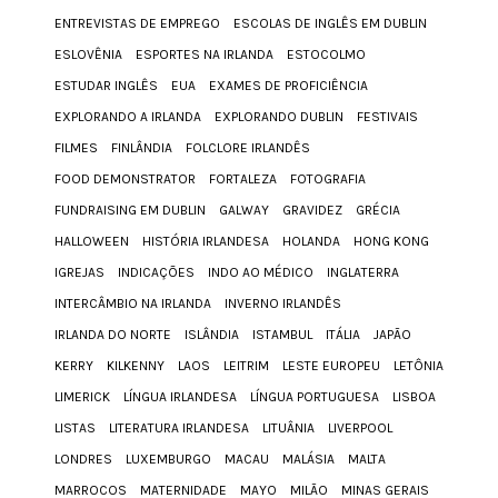
ENTREVISTAS DE EMPREGO
ESCOLAS DE INGLÊS EM DUBLIN
ESLOVÊNIA
ESPORTES NA IRLANDA
ESTOCOLMO
ESTUDAR INGLÊS
EUA
EXAMES DE PROFICIÊNCIA
EXPLORANDO A IRLANDA
EXPLORANDO DUBLIN
FESTIVAIS
FILMES
FINLÂNDIA
FOLCLORE IRLANDÊS
FOOD DEMONSTRATOR
FORTALEZA
FOTOGRAFIA
FUNDRAISING EM DUBLIN
GALWAY
GRAVIDEZ
GRÉCIA
HALLOWEEN
HISTÓRIA IRLANDESA
HOLANDA
HONG KONG
IGREJAS
INDICAÇÕES
INDO AO MÉDICO
INGLATERRA
INTERCÂMBIO NA IRLANDA
INVERNO IRLANDÊS
IRLANDA DO NORTE
ISLÂNDIA
ISTAMBUL
ITÁLIA
JAPÃO
KERRY
KILKENNY
LAOS
LEITRIM
LESTE EUROPEU
LETÔNIA
LIMERICK
LÍNGUA IRLANDESA
LÍNGUA PORTUGUESA
LISBOA
LISTAS
LITERATURA IRLANDESA
LITUÂNIA
LIVERPOOL
LONDRES
LUXEMBURGO
MACAU
MALÁSIA
MALTA
MARROCOS
MATERNIDADE
MAYO
MILÃO
MINAS GERAIS