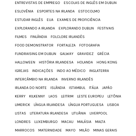
ENTREVISTAS DE EMPREGO
ESCOLAS DE INGLÊS EM DUBLIN
ESLOVÊNIA
ESPORTES NA IRLANDA
ESTOCOLMO
ESTUDAR INGLÊS
EUA
EXAMES DE PROFICIÊNCIA
EXPLORANDO A IRLANDA
EXPLORANDO DUBLIN
FESTIVAIS
FILMES
FINLÂNDIA
FOLCLORE IRLANDÊS
FOOD DEMONSTRATOR
FORTALEZA
FOTOGRAFIA
FUNDRAISING EM DUBLIN
GALWAY
GRAVIDEZ
GRÉCIA
HALLOWEEN
HISTÓRIA IRLANDESA
HOLANDA
HONG KONG
IGREJAS
INDICAÇÕES
INDO AO MÉDICO
INGLATERRA
INTERCÂMBIO NA IRLANDA
INVERNO IRLANDÊS
IRLANDA DO NORTE
ISLÂNDIA
ISTAMBUL
ITÁLIA
JAPÃO
KERRY
KILKENNY
LAOS
LEITRIM
LESTE EUROPEU
LETÔNIA
LIMERICK
LÍNGUA IRLANDESA
LÍNGUA PORTUGUESA
LISBOA
LISTAS
LITERATURA IRLANDESA
LITUÂNIA
LIVERPOOL
LONDRES
LUXEMBURGO
MACAU
MALÁSIA
MALTA
MARROCOS
MATERNIDADE
MAYO
MILÃO
MINAS GERAIS