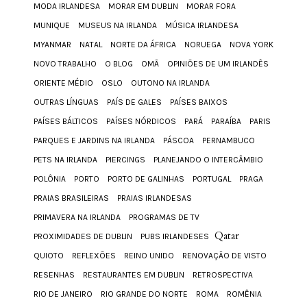
MODA IRLANDESA
MORAR EM DUBLIN
MORAR FORA
MUNIQUE
MUSEUS NA IRLANDA
MÚSICA IRLANDESA
MYANMAR
NATAL
NORTE DA ÁFRICA
NORUEGA
NOVA YORK
NOVO TRABALHO
O BLOG
OMÃ
OPINIÕES DE UM IRLANDÊS
ORIENTE MÉDIO
OSLO
OUTONO NA IRLANDA
OUTRAS LÍNGUAS
PAÍS DE GALES
PAÍSES BAIXOS
PAÍSES BÁLTICOS
PAÍSES NÓRDICOS
PARÁ
PARAÍBA
PARIS
PARQUES E JARDINS NA IRLANDA
PÁSCOA
PERNAMBUCO
PETS NA IRLANDA
PIERCINGS
PLANEJANDO O INTERCÂMBIO
POLÔNIA
PORTO
PORTO DE GALINHAS
PORTUGAL
PRAGA
PRAIAS BRASILEIRAS
PRAIAS IRLANDESAS
PRIMAVERA NA IRLANDA
PROGRAMAS DE TV
Qatar
PROXIMIDADES DE DUBLIN
PUBS IRLANDESES
QUIOTO
REFLEXÕES
REINO UNIDO
RENOVAÇÃO DE VISTO
RESENHAS
RESTAURANTES EM DUBLIN
RETROSPECTIVA
RIO DE JANEIRO
RIO GRANDE DO NORTE
ROMA
ROMÊNIA