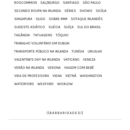
ROSCOMMON
SALZBURGO
SANTIAGO
SÃO PAULO
SECANDO ROUPA NA IRLANDA
SÉRIES
SHOWS
SICÍLIA
SINGAPURA
SLIGO
SOBRE MIM
SOTAQUE IRLANDÊS
SUDESTE ASIÁTICO
SUÉCIA
SUÍÇA
SUL DO BRASIL
TAILÂNDIA
TATUAGENS
TÓQUIO
TRABALHO VOLUNTÁRIO EM DUBLIN
TRANSPORTE PÚBLICO NA IRLANDA
TUNÍSIA
URUGUAI
VALENTINE'S DAY NA IRLANDA
VATICANO
VENEZA
VERÃO NA IRLANDA
VERONA
VIAGEM COM BEBÊ
VIDA DE PROFESSORA
VIENA
VIETNÃ
WASHINGTON
WATERFORD
WEXFORD
WICKLOW
||BARBARIDADES||