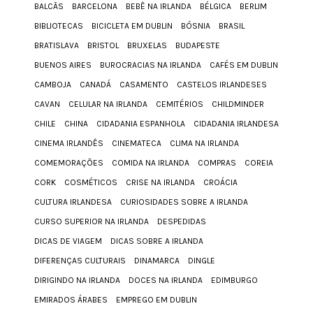
BALCÃS
BARCELONA
BEBÊ NA IRLANDA
BÉLGICA
BERLIM
BIBLIOTECAS
BICICLETA EM DUBLIN
BÓSNIA
BRASIL
BRATISLAVA
BRISTOL
BRUXELAS
BUDAPESTE
BUENOS AIRES
BUROCRACIAS NA IRLANDA
CAFÉS EM DUBLIN
CAMBOJA
CANADÁ
CASAMENTO
CASTELOS IRLANDESES
CAVAN
CELULAR NA IRLANDA
CEMITÉRIOS
CHILDMINDER
CHILE
CHINA
CIDADANIA ESPANHOLA
CIDADANIA IRLANDESA
CINEMA IRLANDÊS
CINEMATECA
CLIMA NA IRLANDA
COMEMORAÇÕES
COMIDA NA IRLANDA
COMPRAS
COREIA
CORK
COSMÉTICOS
CRISE NA IRLANDA
CROÁCIA
CULTURA IRLANDESA
CURIOSIDADES SOBRE A IRLANDA
CURSO SUPERIOR NA IRLANDA
DESPEDIDAS
DICAS DE VIAGEM
DICAS SOBRE A IRLANDA
DIFERENÇAS CULTURAIS
DINAMARCA
DINGLE
DIRIGINDO NA IRLANDA
DOCES NA IRLANDA
EDIMBURGO
EMIRADOS ÁRABES
EMPREGO EM DUBLIN