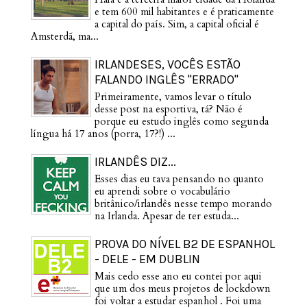
e tem 600 mil habitantes e é praticamente
a capital do país. Sim, a capital oficial é
Amsterdã, ma...
IRLANDESES, VOCÊS ESTÃO
FALANDO INGLÊS "ERRADO"
Primeiramente, vamos levar o título
desse post na esportiva, tá? Não é
porque eu estudo inglês como segunda
língua há 17 anos (porra, 17?!) ...
IRLANDÊS DIZ...
Esses dias eu tava pensando no quanto
eu aprendi sobre o vocabulário
britânico/irlandês nesse tempo morando
na Irlanda. Apesar de ter estuda...
PROVA DO NÍVEL B2 DE ESPANHOL
- DELE - EM DUBLIN
Mais cedo esse ano eu contei por aqui
que um dos meus projetos de lockdown
foi voltar a estudar espanhol . Foi uma