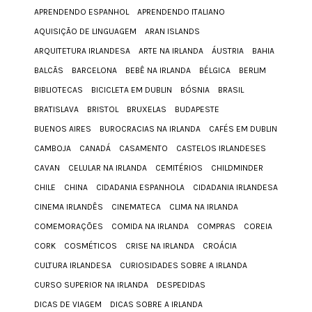
APRENDENDO ESPANHOL
APRENDENDO ITALIANO
AQUISIÇÃO DE LINGUAGEM
ARAN ISLANDS
ARQUITETURA IRLANDESA
ARTE NA IRLANDA
ÁUSTRIA
BAHIA
BALCÃS
BARCELONA
BEBÊ NA IRLANDA
BÉLGICA
BERLIM
BIBLIOTECAS
BICICLETA EM DUBLIN
BÓSNIA
BRASIL
BRATISLAVA
BRISTOL
BRUXELAS
BUDAPESTE
BUENOS AIRES
BUROCRACIAS NA IRLANDA
CAFÉS EM DUBLIN
CAMBOJA
CANADÁ
CASAMENTO
CASTELOS IRLANDESES
CAVAN
CELULAR NA IRLANDA
CEMITÉRIOS
CHILDMINDER
CHILE
CHINA
CIDADANIA ESPANHOLA
CIDADANIA IRLANDESA
CINEMA IRLANDÊS
CINEMATECA
CLIMA NA IRLANDA
COMEMORAÇÕES
COMIDA NA IRLANDA
COMPRAS
COREIA
CORK
COSMÉTICOS
CRISE NA IRLANDA
CROÁCIA
CULTURA IRLANDESA
CURIOSIDADES SOBRE A IRLANDA
CURSO SUPERIOR NA IRLANDA
DESPEDIDAS
DICAS DE VIAGEM
DICAS SOBRE A IRLANDA