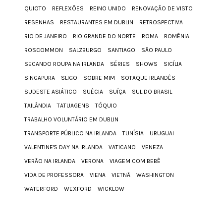
QUIOTO
REFLEXÕES
REINO UNIDO
RENOVAÇÃO DE VISTO
RESENHAS
RESTAURANTES EM DUBLIN
RETROSPECTIVA
RIO DE JANEIRO
RIO GRANDE DO NORTE
ROMA
ROMÊNIA
ROSCOMMON
SALZBURGO
SANTIAGO
SÃO PAULO
SECANDO ROUPA NA IRLANDA
SÉRIES
SHOWS
SICÍLIA
SINGAPURA
SLIGO
SOBRE MIM
SOTAQUE IRLANDÊS
SUDESTE ASIÁTICO
SUÉCIA
SUÍÇA
SUL DO BRASIL
TAILÂNDIA
TATUAGENS
TÓQUIO
TRABALHO VOLUNTÁRIO EM DUBLIN
TRANSPORTE PÚBLICO NA IRLANDA
TUNÍSIA
URUGUAI
VALENTINE'S DAY NA IRLANDA
VATICANO
VENEZA
VERÃO NA IRLANDA
VERONA
VIAGEM COM BEBÊ
VIDA DE PROFESSORA
VIENA
VIETNÃ
WASHINGTON
WATERFORD
WEXFORD
WICKLOW