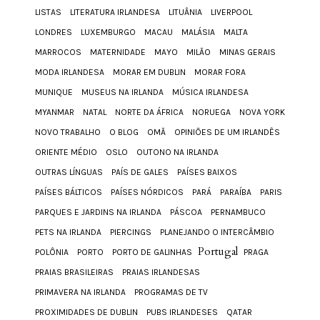
LISTAS
LITERATURA IRLANDESA
LITUÂNIA
LIVERPOOL
LONDRES
LUXEMBURGO
MACAU
MALÁSIA
MALTA
MARROCOS
MATERNIDADE
MAYO
MILÃO
MINAS GERAIS
MODA IRLANDESA
MORAR EM DUBLIN
MORAR FORA
MUNIQUE
MUSEUS NA IRLANDA
MÚSICA IRLANDESA
MYANMAR
NATAL
NORTE DA ÁFRICA
NORUEGA
NOVA YORK
NOVO TRABALHO
O BLOG
OMÃ
OPINIÕES DE UM IRLANDÊS
ORIENTE MÉDIO
OSLO
OUTONO NA IRLANDA
OUTRAS LÍNGUAS
PAÍS DE GALES
PAÍSES BAIXOS
PAÍSES BÁLTICOS
PAÍSES NÓRDICOS
PARÁ
PARAÍBA
PARIS
PARQUES E JARDINS NA IRLANDA
PÁSCOA
PERNAMBUCO
PETS NA IRLANDA
PIERCINGS
PLANEJANDO O INTERCÂMBIO
Portugal
POLÔNIA
PORTO
PORTO DE GALINHAS
PRAGA
PRAIAS BRASILEIRAS
PRAIAS IRLANDESAS
PRIMAVERA NA IRLANDA
PROGRAMAS DE TV
PROXIMIDADES DE DUBLIN
PUBS IRLANDESES
QATAR