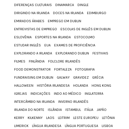
DIFERENÇAS CULTURAIS
DINAMARCA
DINGLE
DIRIGINDO NA IRLANDA
DOCES NA IRLANDA
EDIMBURGO
EMIRADOS ÁRABES
EMPREGO EM DUBLIN
ENTREVISTAS DE EMPREGO
ESCOLAS DE INGLÊS EM DUBLIN
ESLOVÊNIA
ESPORTES NA IRLANDA
ESTOCOLMO
ESTUDAR INGLÊS
EUA
EXAMES DE PROFICIÊNCIA
EXPLORANDO A IRLANDA
EXPLORANDO DUBLIN
FESTIVAIS
FILMES
FINLÂNDIA
FOLCLORE IRLANDÊS
FOOD DEMONSTRATOR
FORTALEZA
FOTOGRAFIA
FUNDRAISING EM DUBLIN
GALWAY
GRAVIDEZ
GRÉCIA
HALLOWEEN
HISTÓRIA IRLANDESA
HOLANDA
HONG KONG
IGREJAS
INDICAÇÕES
INDO AO MÉDICO
INGLATERRA
INTERCÂMBIO NA IRLANDA
INVERNO IRLANDÊS
IRLANDA DO NORTE
ISLÂNDIA
ISTAMBUL
ITÁLIA
JAPÃO
KERRY
KILKENNY
LAOS
LEITRIM
LESTE EUROPEU
LETÔNIA
LIMERICK
LÍNGUA IRLANDESA
LÍNGUA PORTUGUESA
LISBOA