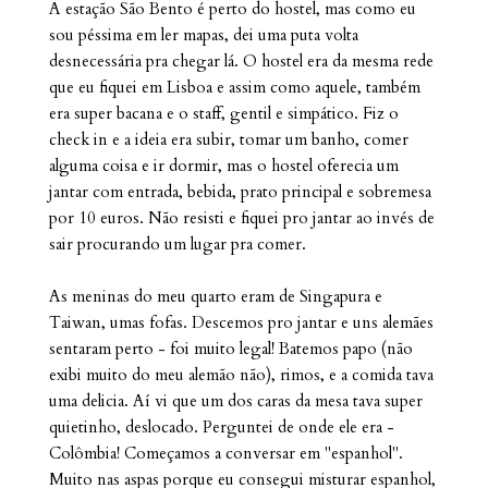
A estação São Bento é perto do hostel, mas c
omo eu
sou péssima em ler mapas, dei uma puta volta
desnecessária pra chegar lá. O hostel era da mesma rede
que eu fiquei em Lisboa e assim como aquele, também
era super bacana e o staff, gentil e simpático. Fiz o
check in e a ideia era subir, tomar um banho, comer
alguma coisa e ir dormir, mas o hostel oferecia um
jantar com entrada, bebida, prato principal e sobremesa
por 10 euros. Não resisti e fiquei pro jantar ao invés de
sair procurando um lugar pra comer.
As meninas do meu quarto eram de Singapura e
Taiwan, umas fofas. Descemos pro jantar e uns alemães
sentaram perto - foi muito legal! Batemos papo (não
exibi muito do meu alemão não), rimos, e a comida tava
uma delicia. Aí vi que um dos caras da mesa tava super
quietinho, deslocado. Perguntei de onde ele era -
Colômbia! Começamos a conversar em "espanhol".
Muito nas aspas porque eu consegui misturar espanhol,