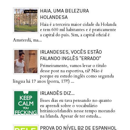
HAIA, UMA BELEZURA
HOLANDESA
Haia é a terceira maior cidade da Holanda
e tem 600 mil habitantes e é praticamente
a capital do país. Sim, a capital oficial é
Amsterdã, ma...
IRLANDESES, VOCÊS ESTÃO
FALANDO INGLÊS "ERRADO"
Primeiramente, vamos levar o título
desse post na esportiva, tá? Não é
porque eu estudo inglês como segunda
língua há 17 anos (porra, 17?!) ...
IRLANDÊS DIZ...
Esses dias eu tava pensando no quanto
eu aprendi sobre o vocabulário
britânico/irlandês nesse tempo morando
na Irlanda. Apesar de ter estuda...
PROVA DO NÍVEL B2 DE ESPANHOL