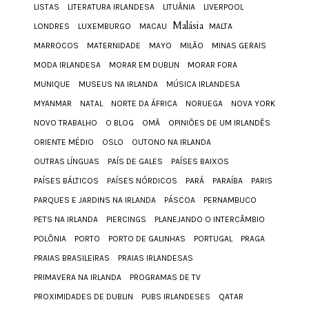
LISTAS
LITERATURA IRLANDESA
LITUÂNIA
LIVERPOOL
Malásia
LONDRES
LUXEMBURGO
MACAU
MALTA
MARROCOS
MATERNIDADE
MAYO
MILÃO
MINAS GERAIS
MODA IRLANDESA
MORAR EM DUBLIN
MORAR FORA
MUNIQUE
MUSEUS NA IRLANDA
MÚSICA IRLANDESA
MYANMAR
NATAL
NORTE DA ÁFRICA
NORUEGA
NOVA YORK
NOVO TRABALHO
O BLOG
OMÃ
OPINIÕES DE UM IRLANDÊS
ORIENTE MÉDIO
OSLO
OUTONO NA IRLANDA
OUTRAS LÍNGUAS
PAÍS DE GALES
PAÍSES BAIXOS
PAÍSES BÁLTICOS
PAÍSES NÓRDICOS
PARÁ
PARAÍBA
PARIS
PARQUES E JARDINS NA IRLANDA
PÁSCOA
PERNAMBUCO
PETS NA IRLANDA
PIERCINGS
PLANEJANDO O INTERCÂMBIO
POLÔNIA
PORTO
PORTO DE GALINHAS
PORTUGAL
PRAGA
PRAIAS BRASILEIRAS
PRAIAS IRLANDESAS
PRIMAVERA NA IRLANDA
PROGRAMAS DE TV
PROXIMIDADES DE DUBLIN
PUBS IRLANDESES
QATAR