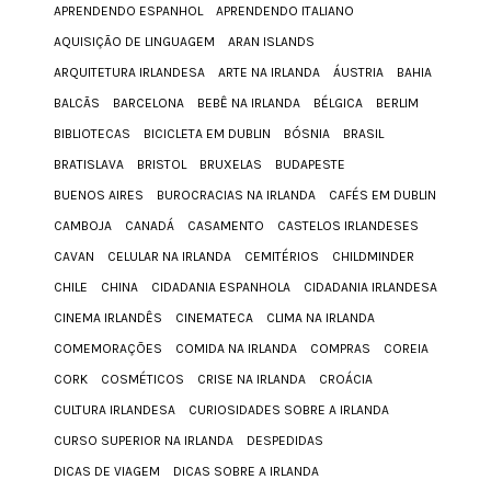
APRENDENDO ESPANHOL
APRENDENDO ITALIANO
AQUISIÇÃO DE LINGUAGEM
ARAN ISLANDS
ARQUITETURA IRLANDESA
ARTE NA IRLANDA
ÁUSTRIA
BAHIA
BALCÃS
BARCELONA
BEBÊ NA IRLANDA
BÉLGICA
BERLIM
BIBLIOTECAS
BICICLETA EM DUBLIN
BÓSNIA
BRASIL
BRATISLAVA
BRISTOL
BRUXELAS
BUDAPESTE
BUENOS AIRES
BUROCRACIAS NA IRLANDA
CAFÉS EM DUBLIN
CAMBOJA
CANADÁ
CASAMENTO
CASTELOS IRLANDESES
CAVAN
CELULAR NA IRLANDA
CEMITÉRIOS
CHILDMINDER
CHILE
CHINA
CIDADANIA ESPANHOLA
CIDADANIA IRLANDESA
CINEMA IRLANDÊS
CINEMATECA
CLIMA NA IRLANDA
COMEMORAÇÕES
COMIDA NA IRLANDA
COMPRAS
COREIA
CORK
COSMÉTICOS
CRISE NA IRLANDA
CROÁCIA
CULTURA IRLANDESA
CURIOSIDADES SOBRE A IRLANDA
CURSO SUPERIOR NA IRLANDA
DESPEDIDAS
DICAS DE VIAGEM
DICAS SOBRE A IRLANDA