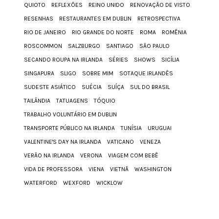
QUIOTO
REFLEXÕES
REINO UNIDO
RENOVAÇÃO DE VISTO
RESENHAS
RESTAURANTES EM DUBLIN
RETROSPECTIVA
RIO DE JANEIRO
RIO GRANDE DO NORTE
ROMA
ROMÊNIA
ROSCOMMON
SALZBURGO
SANTIAGO
SÃO PAULO
SECANDO ROUPA NA IRLANDA
SÉRIES
SHOWS
SICÍLIA
SINGAPURA
SLIGO
SOBRE MIM
SOTAQUE IRLANDÊS
SUDESTE ASIÁTICO
SUÉCIA
SUÍÇA
SUL DO BRASIL
TAILÂNDIA
TATUAGENS
TÓQUIO
TRABALHO VOLUNTÁRIO EM DUBLIN
TRANSPORTE PÚBLICO NA IRLANDA
TUNÍSIA
URUGUAI
VALENTINE'S DAY NA IRLANDA
VATICANO
VENEZA
VERÃO NA IRLANDA
VERONA
VIAGEM COM BEBÊ
VIDA DE PROFESSORA
VIENA
VIETNÃ
WASHINGTON
WATERFORD
WEXFORD
WICKLOW