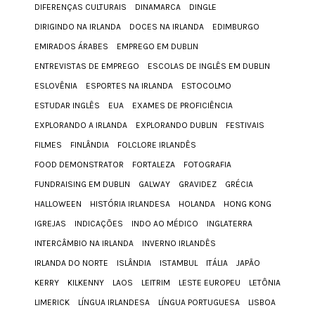
DIFERENÇAS CULTURAIS
DINAMARCA
DINGLE
DIRIGINDO NA IRLANDA
DOCES NA IRLANDA
EDIMBURGO
EMIRADOS ÁRABES
EMPREGO EM DUBLIN
ENTREVISTAS DE EMPREGO
ESCOLAS DE INGLÊS EM DUBLIN
ESLOVÊNIA
ESPORTES NA IRLANDA
ESTOCOLMO
ESTUDAR INGLÊS
EUA
EXAMES DE PROFICIÊNCIA
EXPLORANDO A IRLANDA
EXPLORANDO DUBLIN
FESTIVAIS
FILMES
FINLÂNDIA
FOLCLORE IRLANDÊS
FOOD DEMONSTRATOR
FORTALEZA
FOTOGRAFIA
FUNDRAISING EM DUBLIN
GALWAY
GRAVIDEZ
GRÉCIA
HALLOWEEN
HISTÓRIA IRLANDESA
HOLANDA
HONG KONG
IGREJAS
INDICAÇÕES
INDO AO MÉDICO
INGLATERRA
INTERCÂMBIO NA IRLANDA
INVERNO IRLANDÊS
IRLANDA DO NORTE
ISLÂNDIA
ISTAMBUL
ITÁLIA
JAPÃO
KERRY
KILKENNY
LAOS
LEITRIM
LESTE EUROPEU
LETÔNIA
LIMERICK
LÍNGUA IRLANDESA
LÍNGUA PORTUGUESA
LISBOA