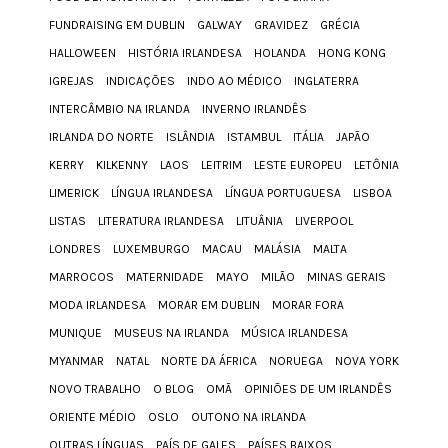
FUNDRAISING EM DUBLIN
GALWAY
GRAVIDEZ
GRÉCIA
HALLOWEEN
HISTÓRIA IRLANDESA
HOLANDA
HONG KONG
IGREJAS
INDICAÇÕES
INDO AO MÉDICO
INGLATERRA
INTERCÂMBIO NA IRLANDA
INVERNO IRLANDÊS
IRLANDA DO NORTE
ISLÂNDIA
ISTAMBUL
ITÁLIA
JAPÃO
KERRY
KILKENNY
LAOS
LEITRIM
LESTE EUROPEU
LETÔNIA
LIMERICK
LÍNGUA IRLANDESA
LÍNGUA PORTUGUESA
LISBOA
LISTAS
LITERATURA IRLANDESA
LITUÂNIA
LIVERPOOL
LONDRES
LUXEMBURGO
MACAU
MALÁSIA
MALTA
MARROCOS
MATERNIDADE
MAYO
MILÃO
MINAS GERAIS
MODA IRLANDESA
MORAR EM DUBLIN
MORAR FORA
MUNIQUE
MUSEUS NA IRLANDA
MÚSICA IRLANDESA
MYANMAR
NATAL
NORTE DA ÁFRICA
NORUEGA
NOVA YORK
NOVO TRABALHO
O BLOG
OMÃ
OPINIÕES DE UM IRLANDÊS
ORIENTE MÉDIO
OSLO
OUTONO NA IRLANDA
OUTRAS LÍNGUAS
PAÍS DE GALES
PAÍSES BAIXOS