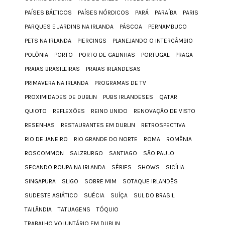
PAÍSES BÁLTICOS
PAÍSES NÓRDICOS
PARÁ
PARAÍBA
PARIS
PARQUES E JARDINS NA IRLANDA
PÁSCOA
PERNAMBUCO
PETS NA IRLANDA
PIERCINGS
PLANEJANDO O INTERCÂMBIO
POLÔNIA
PORTO
PORTO DE GALINHAS
PORTUGAL
PRAGA
PRAIAS BRASILEIRAS
PRAIAS IRLANDESAS
PRIMAVERA NA IRLANDA
PROGRAMAS DE TV
PROXIMIDADES DE DUBLIN
PUBS IRLANDESES
QATAR
QUIOTO
REFLEXÕES
REINO UNIDO
RENOVAÇÃO DE VISTO
RESENHAS
RESTAURANTES EM DUBLIN
RETROSPECTIVA
RIO DE JANEIRO
RIO GRANDE DO NORTE
ROMA
ROMÊNIA
ROSCOMMON
SALZBURGO
SANTIAGO
SÃO PAULO
SECANDO ROUPA NA IRLANDA
SÉRIES
SHOWS
SICÍLIA
SINGAPURA
SLIGO
SOBRE MIM
SOTAQUE IRLANDÊS
SUDESTE ASIÁTICO
SUÉCIA
SUÍÇA
SUL DO BRASIL
TAILÂNDIA
TATUAGENS
TÓQUIO
TRABALHO VOLUNTÁRIO EM DUBLIN