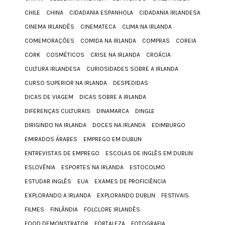
CHILE
CHINA
CIDADANIA ESPANHOLA
CIDADANIA IRLANDESA
CINEMA IRLANDÊS
CINEMATECA
CLIMA NA IRLANDA
COMEMORAÇÕES
COMIDA NA IRLANDA
COMPRAS
COREIA
CORK
COSMÉTICOS
CRISE NA IRLANDA
CROÁCIA
CULTURA IRLANDESA
CURIOSIDADES SOBRE A IRLANDA
CURSO SUPERIOR NA IRLANDA
DESPEDIDAS
DICAS DE VIAGEM
DICAS SOBRE A IRLANDA
DIFERENÇAS CULTURAIS
DINAMARCA
DINGLE
DIRIGINDO NA IRLANDA
DOCES NA IRLANDA
EDIMBURGO
EMIRADOS ÁRABES
EMPREGO EM DUBLIN
ENTREVISTAS DE EMPREGO
ESCOLAS DE INGLÊS EM DUBLIN
ESLOVÊNIA
ESPORTES NA IRLANDA
ESTOCOLMO
ESTUDAR INGLÊS
EUA
EXAMES DE PROFICIÊNCIA
EXPLORANDO A IRLANDA
EXPLORANDO DUBLIN
FESTIVAIS
FILMES
FINLÂNDIA
FOLCLORE IRLANDÊS
FOOD DEMONSTRATOR
FORTALEZA
FOTOGRAFIA