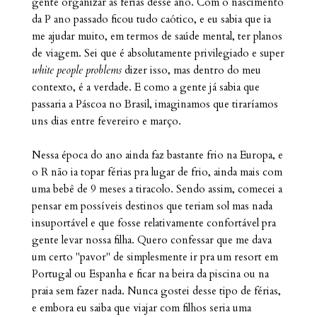
gente organizar as férias desse ano. Com o nascimento
da P ano passado ficou tudo caótico, e eu sabia que ia
me ajudar muito, em termos de saúde mental, ter planos
de viagem. Sei que é absolutamente privilegiado e super
white people problems
dizer isso, mas dentro do meu
contexto, é a verdade. E como a gente já sabia que
passaria a Páscoa no Brasil, imaginamos que tiraríamos
uns dias entre fevereiro e março.
Nessa época do ano ainda faz bastante frio na Europa, e
o R não ia topar férias pra lugar de frio, ainda mais com
uma bebê de 9 meses a tiracolo. Sendo assim, comecei a
pensar em possíveis destinos que teriam sol mas nada
insuportável e que fosse relativamente confortável pra
gente levar nossa filha. Quero confessar que me dava
um certo "pavor" de simplesmente ir pra um resort em
Portugal ou Espanha e ficar na beira da piscina ou na
praia sem fazer nada. Nunca gostei desse tipo de férias,
e embora eu saiba que viajar com filhos seria uma