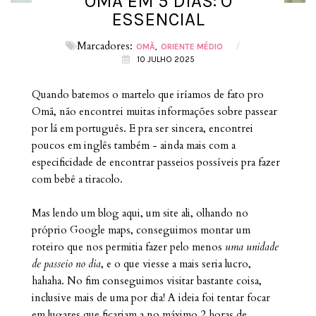
OMÃ EM 5 DIAS: O
ESSENCIAL
Marcadores:
/
OMÃ
ORIENTE MÉDIO
10 JULHO 2025
Quando batemos o martelo que iríamos de fato pro
Omã, não encontrei muitas informações sobre passear
por lá em português. E pra ser sincera, encontrei
poucos em inglês também - ainda mais com a
especificidade de encontrar passeios possíveis pra fazer
com bebê a tiracolo.
Mas lendo um blog aqui, um site ali, olhando no
próprio Google maps, conseguimos montar um
roteiro que nos permitia fazer pelo menos
uma unidade
de passeio no dia
, e o que viesse a mais seria lucro,
hahaha. No fim conseguimos visitar bastante coisa,
inclusive mais de uma por dia! A ideia foi tentar focar
em lugares que ficariam a no máximo 2 horas de