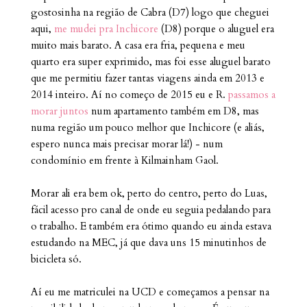
gostosinha na região de Cabra (D7) logo que cheguei
aqui,
me mudei pra Inchicore
(D8) porque o aluguel era
muito mais barato. A casa era fria, pequena e meu
quarto era super exprimido, mas foi esse aluguel barato
que me permitiu fazer tantas viagens ainda em 2013 e
2014 inteiro. Aí no começo de 2015 eu e R.
passamos a
morar juntos
num apartamento também em D8, mas
numa região um pouco melhor que Inchicore (e aliás,
espero nunca mais precisar morar lá!) - num
condomínio em frente à Kilmainham Gaol.
Morar ali era bem ok, perto do centro, perto do Luas,
fácil acesso pro canal de onde eu seguia pedalando para
o trabalho. E também era ótimo quando eu ainda estava
estudando na MEC, já que dava uns 15 minutinhos de
bicicleta só.
Aí eu me matriculei na UCD e começamos a pensar na