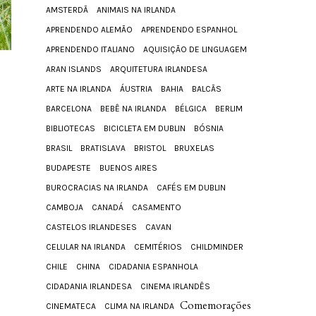
AMSTERDÃ
ANIMAIS NA IRLANDA
APRENDENDO ALEMÃO
APRENDENDO ESPANHOL
APRENDENDO ITALIANO
AQUISIÇÃO DE LINGUAGEM
ARAN ISLANDS
ARQUITETURA IRLANDESA
ARTE NA IRLANDA
ÁUSTRIA
BAHIA
BALCÃS
BARCELONA
BEBÊ NA IRLANDA
BÉLGICA
BERLIM
BIBLIOTECAS
BICICLETA EM DUBLIN
BÓSNIA
BRASIL
BRATISLAVA
BRISTOL
BRUXELAS
BUDAPESTE
BUENOS AIRES
BUROCRACIAS NA IRLANDA
CAFÉS EM DUBLIN
CAMBOJA
CANADÁ
CASAMENTO
CASTELOS IRLANDESES
CAVAN
CELULAR NA IRLANDA
CEMITÉRIOS
CHILDMINDER
CHILE
CHINA
CIDADANIA ESPANHOLA
CIDADANIA IRLANDESA
CINEMA IRLANDÊS
Comemorações
CINEMATECA
CLIMA NA IRLANDA