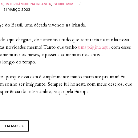
/
ES
INTERCÂMBIO NA IRLANDA
SOBRE MIM
21 MARÇO 2023
e do Brasil, uma década vivendo na Irlanda.
ndo aqui cheguei, documentava tudo que acontecia na minha nova
muitas novidades mesmo! Tanto que tenho
uma página aqui
com esses
 comemorar os meses, e passei a comemorar os anos -
ao longo do tempo.
co, porque essa data é simplesmente muito marcante pra mim! Eu
 um sonho ser imigrante. Sempre fui honesta com meus desejos, que
periência do intercâmbio, viajar pela Europa.
LEIA MAIS! »