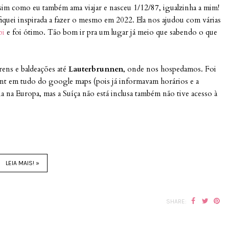
ssim como eu também ama viajar e nasceu 1/12/87, igualzinha a mim!
 fiquei inspirada a fazer o mesmo em 2022. Ela nos ajudou com várias
bi
e foi ótimo. Tão bom ir pra um lugar já meio que sabendo o que
rens e baldeações até
Lauterbrunnen
, onde nos hospedamos. Foi
print em tudo do google maps (pois já informavam horários e a
a na Europa, mas a Suíça não está inclusa também não tive acesso à
LEIA MAIS! »
SHARE: