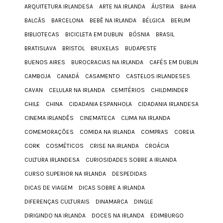
ARQUITETURA IRLANDESA
ARTE NA IRLANDA
ÁUSTRIA
BAHIA
BALCÃS
BARCELONA
BEBÊ NA IRLANDA
BÉLGICA
BERLIM
BIBLIOTECAS
BICICLETA EM DUBLIN
BÓSNIA
BRASIL
BRATISLAVA
BRISTOL
BRUXELAS
BUDAPESTE
BUENOS AIRES
BUROCRACIAS NA IRLANDA
CAFÉS EM DUBLIN
CAMBOJA
CANADÁ
CASAMENTO
CASTELOS IRLANDESES
CAVAN
CELULAR NA IRLANDA
CEMITÉRIOS
CHILDMINDER
CHILE
CHINA
CIDADANIA ESPANHOLA
CIDADANIA IRLANDESA
CINEMA IRLANDÊS
CINEMATECA
CLIMA NA IRLANDA
COMEMORAÇÕES
COMIDA NA IRLANDA
COMPRAS
COREIA
CORK
COSMÉTICOS
CRISE NA IRLANDA
CROÁCIA
CULTURA IRLANDESA
CURIOSIDADES SOBRE A IRLANDA
CURSO SUPERIOR NA IRLANDA
DESPEDIDAS
DICAS DE VIAGEM
DICAS SOBRE A IRLANDA
DIFERENÇAS CULTURAIS
DINAMARCA
DINGLE
DIRIGINDO NA IRLANDA
DOCES NA IRLANDA
EDIMBURGO