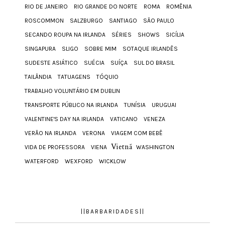
RIO DE JANEIRO
RIO GRANDE DO NORTE
ROMA
ROMÊNIA
ROSCOMMON
SALZBURGO
SANTIAGO
SÃO PAULO
SECANDO ROUPA NA IRLANDA
SÉRIES
SHOWS
SICÍLIA
SINGAPURA
SLIGO
SOBRE MIM
SOTAQUE IRLANDÊS
SUDESTE ASIÁTICO
SUÉCIA
SUÍÇA
SUL DO BRASIL
TAILÂNDIA
TATUAGENS
TÓQUIO
TRABALHO VOLUNTÁRIO EM DUBLIN
TRANSPORTE PÚBLICO NA IRLANDA
TUNÍSIA
URUGUAI
VALENTINE'S DAY NA IRLANDA
VATICANO
VENEZA
VERÃO NA IRLANDA
VERONA
VIAGEM COM BEBÊ
Vietnã
VIDA DE PROFESSORA
VIENA
WASHINGTON
WATERFORD
WEXFORD
WICKLOW
||BARBARIDADES||