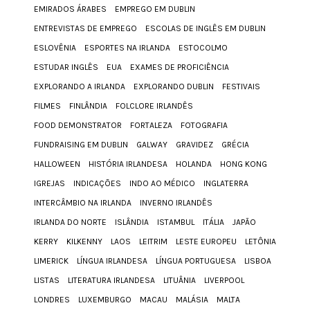
EMIRADOS ÁRABES
EMPREGO EM DUBLIN
ENTREVISTAS DE EMPREGO
ESCOLAS DE INGLÊS EM DUBLIN
ESLOVÊNIA
ESPORTES NA IRLANDA
ESTOCOLMO
ESTUDAR INGLÊS
EUA
EXAMES DE PROFICIÊNCIA
EXPLORANDO A IRLANDA
EXPLORANDO DUBLIN
FESTIVAIS
FILMES
FINLÂNDIA
FOLCLORE IRLANDÊS
FOOD DEMONSTRATOR
FORTALEZA
FOTOGRAFIA
FUNDRAISING EM DUBLIN
GALWAY
GRAVIDEZ
GRÉCIA
HALLOWEEN
HISTÓRIA IRLANDESA
HOLANDA
HONG KONG
IGREJAS
INDICAÇÕES
INDO AO MÉDICO
INGLATERRA
INTERCÂMBIO NA IRLANDA
INVERNO IRLANDÊS
IRLANDA DO NORTE
ISLÂNDIA
ISTAMBUL
ITÁLIA
JAPÃO
KERRY
KILKENNY
LAOS
LEITRIM
LESTE EUROPEU
LETÔNIA
LIMERICK
LÍNGUA IRLANDESA
LÍNGUA PORTUGUESA
LISBOA
LISTAS
LITERATURA IRLANDESA
LITUÂNIA
LIVERPOOL
LONDRES
LUXEMBURGO
MACAU
MALÁSIA
MALTA