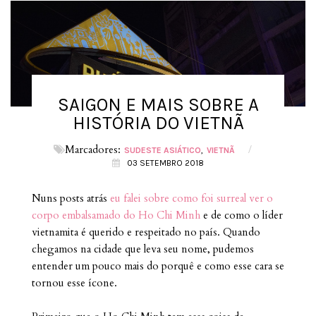
SAIGON E MAIS SOBRE A
HISTÓRIA DO VIETNÃ
Marcadores:
/
SUDESTE ASIÁTICO
VIETNÃ
03 SETEMBRO 2018
Nuns posts atrás
eu falei sobre como foi surreal ver o
corpo embalsamado do Ho Chi Minh
e de como o líder
vietnamita é querido e respeitado no país. Quando
chegamos na cidade que leva seu nome, pudemos
entender um pouco mais do porquê e como esse cara se
tornou esse ícone.