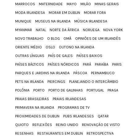
MARROCOS
MATERNIDADE
MAYO
MILÃO
MINAS GERAIS
MODA IRLANDESA
MORAR EM DUBLIN
MORAR FORA
MUNIQUE
MUSEUS NA IRLANDA
MÚSICA IRLANDESA
MYANMAR
NATAL
NORTE DA ÁFRICA
NORUEGA
NOVA YORK
NOVO TRABALHO
O BLOG
OMÃ
OPINIÕES DE UM IRLANDÊS
ORIENTE MÉDIO
OSLO
OUTONO NA IRLANDA
OUTRAS LÍNGUAS
PAÍS DE GALES
PAÍSES BAIXOS
PAÍSES BÁLTICOS
PAÍSES NÓRDICOS
PARÁ
PARAÍBA
PARIS
PARQUES E JARDINS NA IRLANDA
PÁSCOA
PERNAMBUCO
PETS NA IRLANDA
PIERCINGS
PLANEJANDO O INTERCÂMBIO
POLÔNIA
PORTO
PORTO DE GALINHAS
PORTUGAL
PRAGA
PRAIAS BRASILEIRAS
PRAIAS IRLANDESAS
PRIMAVERA NA IRLANDA
PROGRAMAS DE TV
PROXIMIDADES DE DUBLIN
PUBS IRLANDESES
QATAR
QUIOTO
REFLEXÕES
REINO UNIDO
RENOVAÇÃO DE VISTO
RESENHAS
RESTAURANTES EM DUBLIN
RETROSPECTIVA