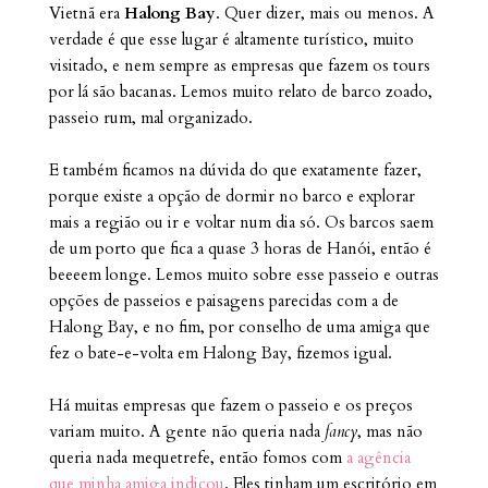
Vietnã era
Halong Bay
. Quer dizer, mais ou menos. A
verdade é que esse lugar é altamente turístico, muito
visitado, e nem sempre as empresas que fazem os tours
por lá são bacanas. Lemos muito relato de barco zoado,
passeio rum, mal organizado.
E também ficamos na dúvida do que exatamente fazer,
porque existe a opção de dormir no barco e explorar
mais a região ou ir e voltar num dia só. Os barcos saem
de um porto que fica a quase 3 horas de Hanói, então é
beeeem longe. Lemos muito sobre esse passeio e outras
opções de passeios e paisagens parecidas com a de
Halong Bay, e no fim, por conselho de uma amiga que
fez o bate-e-volta em Halong Bay, fizemos igual.
Há muitas empresas que fazem o passeio e os preços
variam muito. A gente não queria nada
fancy
, mas não
queria nada mequetrefe, então fomos com
a agência
que minha amiga indicou
. Eles tinham um escritório em