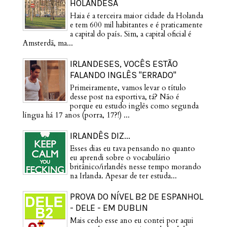
HOLANDESA
Haia é a terceira maior cidade da Holanda
e tem 600 mil habitantes e é praticamente
a capital do país. Sim, a capital oficial é
Amsterdã, ma...
IRLANDESES, VOCÊS ESTÃO
FALANDO INGLÊS "ERRADO"
Primeiramente, vamos levar o título
desse post na esportiva, tá? Não é
porque eu estudo inglês como segunda
língua há 17 anos (porra, 17?!) ...
IRLANDÊS DIZ...
Esses dias eu tava pensando no quanto
eu aprendi sobre o vocabulário
britânico/irlandês nesse tempo morando
na Irlanda. Apesar de ter estuda...
PROVA DO NÍVEL B2 DE ESPANHOL
- DELE - EM DUBLIN
Mais cedo esse ano eu contei por aqui