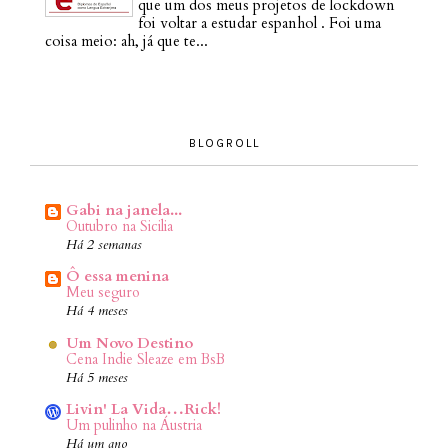
que um dos meus projetos de lockdown
foi voltar a estudar espanhol . Foi uma
coisa meio: ah, já que te...
BLOGROLL
Gabi na janela...
Outubro na Sicilia
Há 2 semanas
Ô essa menina
Meu seguro
Há 4 meses
Um Novo Destino
Cena Indie Sleaze em BsB
Há 5 meses
Livin' La Vida…Rick!
Um pulinho na Áustria
Há um ano