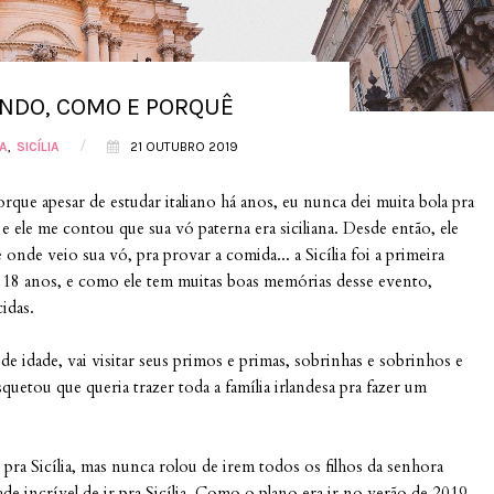
ANDO, COMO E PORQUÊ
/
IA
SICÍLIA
21 OUTUBRO 2019
rque apesar de estudar italiano há anos, eu nunca dei muita bola pra
, e ele me contou que sua vó paterna era siciliana. Desde então, ele
onde veio sua vó, pra provar a comida... a Sicília foi a primeira
 18 anos, e como ele tem muitas boas memórias desse evento,
cidas.
idade, vai visitar seus primos e primas, sobrinhas e sobrinhos e
quetou que queria trazer toda a família irlandesa pra fazer um
 pra Sicília, mas nunca rolou de irem todos os filhos da senhora
e incrível de ir pra Sicília. Como o plano era ir no verão de 2019,