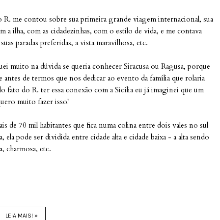
o R. me contou sobre sua primeira grande viagem internacional, sua
com a ilha, com as cidadezinhas, com o estilo de vida, e me contava
s paradas preferidas, a vista maravilhosa, etc.
uei muito na dúvida se queria conhecer Siracusa ou Ragusa, porque
e antes de termos que nos dedicar ao evento da família que rolaria
elo fato do R. ter essa conexão com a Sicília eu já imaginei que um
quero muito fazer isso!
s de 70 mil habitantes que fica numa colina entre dois vales no sul
ela pode ser dividida entre cidade alta e cidade baixa - a alta sendo
a, charmosa, etc.
LEIA MAIS! »