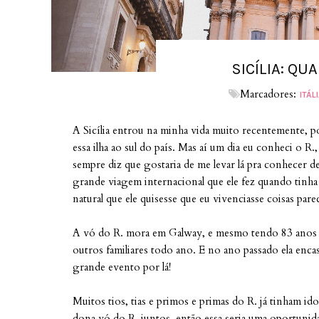
SICÍLIA: QU
Marcadores:
ITÁL
A Sicília entrou na minha vida muito recentemente, po
essa ilha ao sul do país. Mas aí um dia eu conheci o R.
sempre diz que gostaria de me levar lá pra conhecer de 
grande viagem internacional que ele fez quando tinha
natural que ele quisesse que eu vivenciasse coisas pare
A vó do R. mora em Galway, e mesmo tendo 83 anos de 
outros familiares todo ano. E no ano passado ela encas
grande evento por lá!
Muitos tios, tias e primos e primas do R. já tinham ido
dona vó do R. juntos, então essa seria uma oportunidad