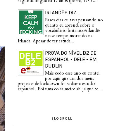
segunda língua há 17 anos (porra, 17?!) ...
IRLANDÊS DIZ...
Esses dias eu tava pensando no
quanto eu aprendi sobre o
vocabulário britânico/irlandês
nesse tempo morando na
Irlanda. Apesar de ter estuda...
PROVA DO NÍVEL B2 DE
ESPANHOL - DELE - EM
DUBLIN
Mais cedo esse ano eu contei
por aqui que um dos meus
projetos de lockdown foi voltar a estudar
espanhol . Foi uma coisa meio: ah, já que te...
BLOGROLL